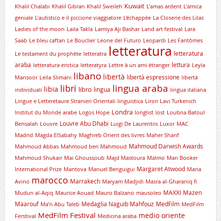
Kuwait
Khalil Chalabi
Khalil Gibran
Khalil Sweileh
L'amas ardent
L'amica
geniale
L'autistico e il piccione viaggiatore
L'échappée
La Closerie des Lilas
Ladies of the moon
Laila Takla
Lamiya Aji Bashar
Land art festival
Lara
Saab
Le bleu caftan
Le Bouclier
Leone del Futuro
Leopardi
Les Fantômes
letteratura
letteratura
Le testament du prophète
letteratra
araba
lettura
letteratura erotica
letteratyra
Lettre à un ami étranger
Leyla
libano
libertà
libertà espressione
Mansoor
Leïla Slimani
libertà
lingua araba
libri
libia
libro
lingua
individuali
lingua italiana
Lingue e Letteretaure Stranieri Orientali
linguistica
Liron Lavi Turkenich
Londra
lnstitut du Monde arabe
Logos Hope
longlist
lost
Loubna Batoul
Louvre Abu Dhabi
Bensalah
Louvre
Luigi De Laurentiis
Luxor
MAC
Madrid
Magda ElSabahy
Maghreb Orient des livres
Maher Sharif
Mahmoud Darwish Awards
Mahmoud Abbas
Mahmoud ben Mahmoud
Mahmoud Shukair
Mai Ghoussoub
Majd Mastoura
Malmo
Man Booker
Margaret Atwood
International Prize
Mantova
Manuel Benguigui
Maria
marocco
Marrakech
Avino
Maryam Madjidi
Masra al-Gharaniq fi
MAXXI
Mazen
Mudun al-Aqiq
Maurice Aouad
Mauro Balzano
mausoleo
Maarouf
Medaglia Naguib Mahfouz
MedFilm
Ma’n Abu Taleb
MedFilm
MedFilm Festival
medio oriente
Ferstival
Medicina araba