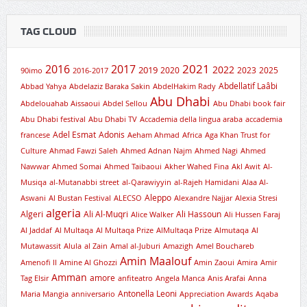
TAG CLOUD
2021
2016
2017
2019
2022
2020
2023
2025
90imo
2016-2017
Abdellatif Laâbi
Abbad Yahya
Abdelaziz Baraka Sakin
AbdelHakim Rady
Abu Dhabi
Abdelouahab Aissaoui
Abdel Sellou
Abu Dhabi book fair
Abu Dhabi festival
Abu Dhabi TV
Accademia della lingua araba
accademia
Adel Esmat
Adonis
francese
Aeham Ahmad
Africa
Aga Khan Trust for
Culture
Ahmad Fawzi Saleh
Ahmed Adnan Najm
Ahmed Nagi
Ahmed
Nawwar
Ahmed Somai
Ahmed Taibaoui
Akher Wahed Fina
Akl Awit
Al-
Musiqa
al-Mutanabbi street
al-Qarawiyyin
al-Rajeh Hamidani
Alaa Al-
Aleppo
Aswani
Al Bustan Festival
ALECSO
Alexandre Najjar
Alexia Stresi
algeria
Algeri
Ali Al-Muqri
Ali Hassoun
Alice Walker
Ali Hussen Faraj
Al Jaddaf
Al Multaqa
Al Multaqa Prize
AlMultaqa Prize
Almutaqa
Al
Mutawassit
Alula
al Zain
Amal al-Juburi
Amazigh
Amel Bouchareb
Amin Maalouf
Amenofi II
Amine Al Ghozzi
Amin Zaoui
Amira
Amir
Amman
amore
Tag Elsir
anfiteatro
Angela Manca
Anis Arafai
Anna
Antonella Leoni
Maria Mangia
anniversario
Appreciation Awards
Aqaba