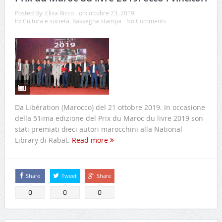
Posted By:
Elisa Ricco
on:
ottobre 23, 2019
In:
Cultura e società
,
Rassegna stampa
No Comments
Da Libération (Marocco) del 21 ottobre 2019. In occasione
della 51ima edizione del Prix du Maroc du livre 2019 son
stati premiati dieci autori marocchini alla National
Library di Rabat.
Read more
Share
Tweet
Share
0
0
0