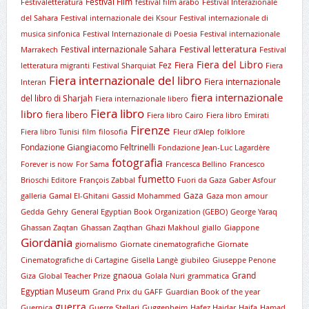
Festival Film
Festivaletteratura
festival film arabo
Festival Interazionale
del Sahara
Festival internazionale dei Ksour
Festival internazionale di
musica sinfonica
Festival Internazionale di Poesia
Festival internazionale
Festival letteratura
Festival internazionale Sahara
Marrakech
Festival
Fiera del Libro
Fez
Fiera
letteratura migranti
Festival Sharquiat
Fiera
Fiera internazionale del libro
Fiera internazionale
Interan
fiera internazionale
del libro di Sharjah
Fiera internazionale libero
Fiera libro
libro
fiera libero
Fiera libro Cairo
Fiera libro Emirati
Firenze
Fiera libro Tunisi
film
filosofia
Fleur d'Alep
folklore
Fondazione Giangiacomo Feltrinelli
Fondazione Jean-Luc Lagardère
fotografia
Forever is now
For Sama
Francesca Bellino
Francesco
fumetto
Brioschi Editore
François Zabbal
Fuori da Gaza
Gaber Asfour
Gaza
galleria
Gamal El-Ghitani
Gassid Mohammed
Gaza mon amour
Gedda
Gehry
General Egyptian Book Organization (GEBO)
George Yaraq
Ghassan Zaqtan
Ghassan Zaqthan
Ghazi Makhoul
giallo
Giappone
Giordania
giornalismo
Giornate cinematografiche
Giornate
Cinematografiche di Cartagine
Gisella Langè
giubileo
Giuseppe Penone
gnaoua
Grand
Giza
Global Teacher Prize
Golala Nuri
grammatica
Egyptian Museum
Grand Prix du GAFF
Guardian Book of the year
guerra
Guernica
Guerre Stellari
Guggenheim
Hafez Haidar
Haifa
Hamad