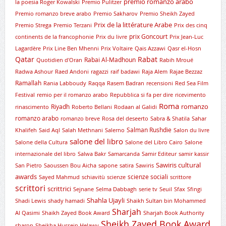
premio romanzo arabo
la poesia Roger Kowalski
Premio Pulitzer
Premio romanzo breve arabo
Premio Sakharov
Premio Sheikh Zayed
Prix de la littérature Arabe
Premio Strega
Premio Terzani
Prix des cinq
prix Goncourt
continents de la francophonie
Prix du livre
Prix Jean-Luc
Lagardère
Prix Line Ben Mhenni
Prix Voltaire
Qais Azzawi
Qasr el-Hosn
Qatar
Rabat
Rabai Al-Madhoun
Quotidien d'Oran
Rabih Mroué
Radwa Ashour
Raed Andoni
ragazzi
raif badawi
Raja Alem
Rajae Bezzaz
Ramallah
Rania Labboudy
Raqqa
Rasem Badran
recensioni
Red Sea Film
Festival
remio per il romanzo arabo
Repubblica si fa per dire
ricevimento
Roma
romanzo
Riyadh
rinascimento
Roberto Bellani
Rodaan al Galidi
romanzo arabo
romanzo breve
Rosa del deseerto
Sabra & Shatila
Sahar
Salman Rushdie
Khalifeh
Said Aql
Salah Methnani
Salerno
Salon du livre
salone del libro
Salone della Cultura
Salone del Libro Cairo
Salone
internazionale del libro
Salwa Bakr
Samarcanda
Samir Editeur
samir kassir
Sawiris cultural
San Pietro
Saoussen Bou Aicha
sapone
satira
Sawiris
awards
scienze sociali
Sayed Mahmud
schiavitù
scienze
scrittore
scrittori
scrittrici
Sejnane
Selma Dabbagh
serie tv
Seuil
Sfax
Sfingi
Shahla Ujayli
Shadi Lewis
shady hamadi
Shaikh Sultan bin Mohammed
Sharjah
Al Qasimi
Shaikh Zayed Book Award
Sharjah Book Authority
Sheikh Zayed Book Award
sharon
Sheikha Hussein Helawy