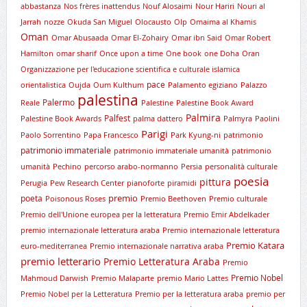
abbastanza
Nos frères inattendus
Nouf Alosaimi
Nour Hariri
Nouri al
Jarrah
nozze
Okuda San Miguel
Olocausto
Olp
Omaima al Khamis
Oman
Omar Abusaada
Omar El-Zohairy
Omar ibn Said
Omar Robert
Hamilton
omar sharif
Once upon a time
One book
one Doha
Oran
Organizzazione per l'educazione scientifica e culturale islamica
pace
orientalistica
Oujda
Oum Kulthum
Palamento egiziano
Palazzo
palestina
Palermo
Reale
Palestine
Palestine Book Award
Palmira
Palfest
Palestine Book Awards
palma dattero
Palmyra
Paolini
Parigi
Paolo Sorrentino
Papa Francesco
Park Kyung-ni
patrimonio
patrimonio immateriale
patrimonio immateriale umanità
patrimonio
umanità
Pechino
percorso arabo-normanno
Persia
personalità culturale
poesia
pittura
Perugia
Pew Research Center
pianoforte
piramidi
premio
poeta
Poisonous Roses
Premio Beethoven
Premio culturale
Premio dell'Unione europea per la letteratura
Premio Emir Abdelkader
premio internazionale letteratura araba
Premio internazionale letteratura
Premio Katara
euro-mediterranea
Premio internazionale narrativa araba
premio letterario
Premio Letteratura Araba
Premio
Premio Nobel
Mahmoud Darwish
Premio Malaparte
premio Mario Lattes
Premio Nobel per la Letteratura
Premio per la letteratura araba
premio per