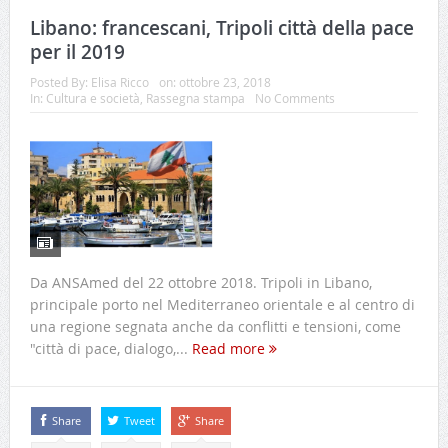
Libano: francescani, Tripoli città della pace
per il 2019
Posted By:
Elisa Ricco
on:
ottobre 23, 2018
In:
Cultura e società
,
Rassegna stampa
No Comments
Da ANSAmed del 22 ottobre 2018. Tripoli in Libano,
principale porto nel Mediterraneo orientale e al centro di
una regione segnata anche da conflitti e tensioni, come
"città di pace, dialogo,...
Read more
Share
Tweet
Share