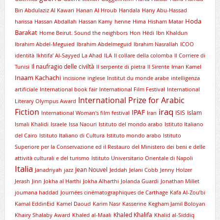
Bin Abdulaziz Al Kawari
Hanan Al Hroub
Handala
Hany Abu-Hassad
Hoda
harissa
Hassan Abdallah
Hassan Kamy
henne
Hima
Hisham Matar
Barakat
Home Beirut. Sound the neighbors
Hon
Hédi
Ibn Khaldun
Ibrahim Abdel-Meguied
Ibrahim Abdelmeguid
Ibrahim Nasrallah
ICOO
identità
Ikhtifa’ Al-Sayyed La Ahad
ILA
Il collare della colomba
Il Corriere di
Il naufragio delle civiltà
Tunisi
Il serpente di pietra
Il Sirente
Iman Kamel
Inaam Kachachi
incisione
inglese
Institut du monde arabe
intelligenza
artificiale
International book fair
International Film Festival
International
International Prize for Arabic
Literary Olympus Award
iraq
Fiction
IPAF
ISIS
Islam
International Woman's film festival
Iran
Ismali Khalidi
Israele
Issa Naouri
Istituto del mondo arabo
Istituto Italiano
del Cairo
Istituto Italiano di Cultura
Istituto mondo arabo
Istituto
Superiore per la Conservazione ed il Restauro del Ministero dei beni e delle
attività culturali e del turismo
Istituto Universitario Orientale di Napoli
Italia
Jean Nouvel
Janadriyah
jazz
Jeddah
Jelani Cobb
Jenny Holzer
Jerash
Jinn
Jokha al Harthi
Jokha Alharthi
Jolanda Guardi
Jonathan Millet
joumana haddad
Journées cinématographiques de Carthage
Kafa Al-Zou’bi
Kamal EddinEid
Kamel Daoud
Karim Nasr
Kasserine
Kegham Jamil Boloyan
Khaled Khalifa
Khairy Shalaby Award
Khaled al-Maali
Khalid al-Siddiq