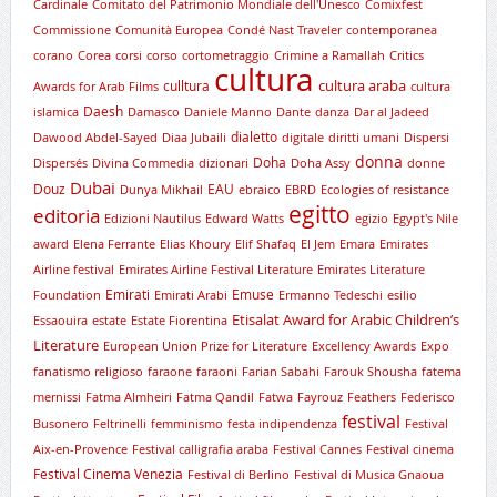
Cardinale
Comitato del Patrimonio Mondiale dell'Unesco
Comixfest
Commissione
Comunità Europea
Condé Nast Traveler
contemporanea
corano
Corea
corsi
corso
cortometraggio
Crimine a Ramallah
Critics
cultura
cultura araba
culltura
Awards for Arab Films
cultura
Daesh
islamica
Damasco
Daniele Manno
Dante
danza
Dar al Jadeed
dialetto
Dawood Abdel-Sayed
Diaa Jubaili
digitale
diritti umani
Dispersi
donna
Doha
Dispersés
Divina Commedia
dizionari
Doha Assy
donne
Dubai
Douz
EAU
Dunya Mikhail
ebraico
EBRD
Ecologies of resistance
egitto
editoria
Edizioni Nautilus
Edward Watts
egizio
Egypt's Nile
award
Elena Ferrante
Elias Khoury
Elif Shafaq
El Jem
Emara
Emirates
Airline festival
Emirates Airline Festival Literature
Emirates Literature
Emirati
Emuse
Foundation
Emirati Arabi
Ermanno Tedeschi
esilio
Etisalat Award for Arabic Children’s
Essaouira
estate
Estate Fiorentina
Literature
European Union Prize for Literature
Excellency Awards
Expo
fanatismo religioso
faraone
faraoni
Farian Sabahi
Farouk Shousha
fatema
mernissi
Fatma Almheiri
Fatma Qandil
Fatwa
Fayrouz
Feathers
Federisco
festival
Busonero
Feltrinelli
femminismo
festa indipendenza
Festival
Aix-en-Provence
Festival calligrafia araba
Festival Cannes
Festival cinema
Festival Cinema Venezia
Festival di Berlino
Festival di Musica Gnaoua