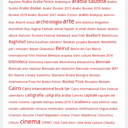
arabia saudita
Araba
Araba Fenice
Aquileia
Arabesque
Arabia
Arabic Booker
Sudita
Arabic Booker 2015
Arabic Booker 2016
Arabic
arabo
Booker 2019
Arabic Booker 2021
Arabic Fiction
Arabpop
arancio
arte
archeologia
Arar
Aravrit
arazzi
arte islamica
Artgasme
Arundhati Roy
Asghar Farhadi
ashraf fayadh
A small death
Aswan
atlante
Baalbeck
attore
Autumn Tourism Festival
Azbakeya
azza filali
Babiblonia
Baghdad
baha boukhari
bambini
Barakah yoqabil Barakah
Barzellette
Beirut
per i miliziani
Bassel Ghandour
Beirut Art Fair
Beirut
International Film Festival
Bellezza sospesa
beni cultura
Berlinale 2016
biblioteca
Biennale
biblioteca nazionale
Bibliotheca Alexandrina
Biennale arte islamica
Biennale arti islamiche
Biennale internazionale
BIFF
Bin Rashid Library
bizantino
Blandine Rinkel
Bologna
Booker
Booker Prize
International Prize for Arabic fiction
Boualem Bessaih
Cairo
Cairo international book fair
Cairo International Film Festival
calligrafia
capitale
calligrafia araba
calendario
Cannes
capitale del
Casablanca
vivere insieme
capitale stampa araba 2016
casa editrice
casa
museo
cattedrale
censura
centenario
ceramica
certificazione lingua araba
Chanson douche
Charif Majdalani
chiesa
Chokri Mabkhout
Chouchou
cinema
Cillium
CIPMO
città
Città d'oro
città della cultura
Claudia