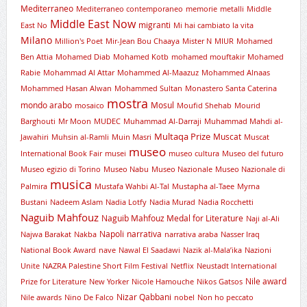
Mediterraneo
Mediterraneo contemporaneo
memorie
metalli
Middle
Middle East Now
migranti
East No
Mi hai cambiato la vita
Milano
Million's Poet
Mir-Jean Bou Chaaya
Mister N
MIUR
Mohamed
Ben Attia
Mohamed Diab
Mohamed Kotb
mohamed mouftakir
Mohamed
Rabie
Mohammad Al Attar
Mohammed Al-Maazuz
Mohammed Alnaas
Mohammed Hasan Alwan
Mohammed Sultan
Monastero Santa Caterina
mostra
mondo arabo
Mosul
mosaico
Moufid Shehab
Mourid
Barghouti
Mr Moon
MUDEC
Muhammad Al-Darraji
Muhammad Mahdi al-
Multaqa Prize
Muscat
Jawahiri
Muhsin al-Ramli
Muin Masri
Muscat
museo
International Book Fair
musei
museo cultura
Museo del futuro
Museo egizio di Torino
Museo Nabu
Museo Nazionale
Museo Nazionale di
musica
Palmira
Mustafa Wahbi Al-Tal
Mustapha al-Taee
Myrna
Bustani
Nadeem Aslam
Nadia Lotfy
Nadia Murad
Nadia Rocchetti
Naguib Mahfouz
Naguib Mahfouz Medal for Literature
Naji al-Ali
Napoli
narrativa
Najwa Barakat
Nakba
narrativa araba
Nasser Iraq
National Book Award
nave
Nawal El Saadawi
Nazik al-Mala’ika
Nazioni
Unite
NAZRA Palestine Short Film Festival
Netflix
Neustadt International
Nile award
Prize for Literature
New Yorker
Nicole Hamouche
Nikos Gatsos
Nizar Qabbani
Nile awards
Nino De Falco
nobel
Non ho peccato