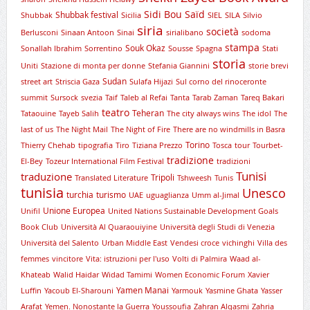
Sidi Bou Saïd
Shubbak festival
Shubbak
Sicilia
SIEL
SILA
Silvio
siria
società
Berlusconi
Sinaan Antoon
Sinai
sirialibano
sodoma
stampa
Souk Okaz
Sonallah Ibrahim
Sorrentino
Sousse
Spagna
Stati
storia
Uniti
Stazione di monta per donne
Stefania Giannini
storie brevi
Sudan
street art
Striscia Gaza
Sulafa Hijazi
Sul corno del rinoceronte
summit
Sursock
svezia
Taif
Taleb al Refai
Tanta
Tarab Zaman
Tareq Bakari
teatro
Teheran
Tataouine
Tayeb Salih
The city always wins
The idol
The
last of us
The Night Mail
The Night of Fire
There are no windmills in Basra
Torino
Thierry Chehab
tipografia
Tiro
Tiziana Prezzo
Tosca
tour
Tourbet-
tradizione
El-Bey
Tozeur International Film Festival
tradizioni
Tunisi
traduzione
Tripoli
Translated Literature
Tshweesh
Tunis
tunisia
Unesco
turchia
turismo
UAE
uguaglianza
Umm al-Jimal
Unione Europea
Unifil
United Nations Sustainable Development Goals
Book Club
Università Al Quaraouiyine
Università degli Studi di Venezia
Università del Salento
Urban Middle East
Vendesi croce
vichinghi
Villa des
femmes
vincitore
Vita: istruzioni per l'uso
Volti di Palmira
Waad al-
Khateab
Walid Haidar
Widad Tamimi
Women Economic Forum
Xavier
Yamen Manai
Luffin
Yacoub El-Sharouni
Yarmouk
Yasmine Ghata
Yasser
Arafat
Yemen. Nonostante la Guerra
Youssoufia
Zahran Alqasmi
Zahria