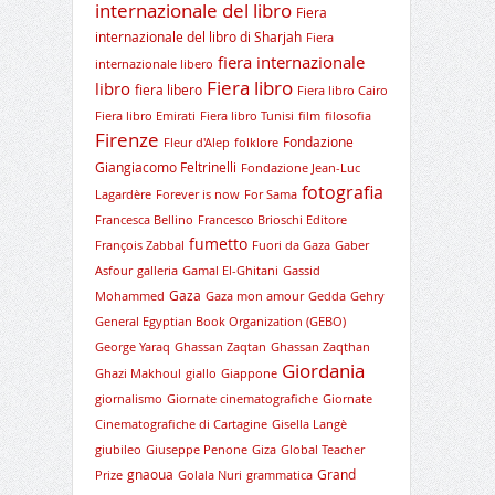
internazionale del libro
Fiera
internazionale del libro di Sharjah
Fiera
fiera internazionale
internazionale libero
Fiera libro
libro
fiera libero
Fiera libro Cairo
Fiera libro Emirati
Fiera libro Tunisi
film
filosofia
Firenze
Fondazione
Fleur d'Alep
folklore
Giangiacomo Feltrinelli
Fondazione Jean-Luc
fotografia
Lagardère
Forever is now
For Sama
Francesca Bellino
Francesco Brioschi Editore
fumetto
François Zabbal
Fuori da Gaza
Gaber
Asfour
galleria
Gamal El-Ghitani
Gassid
Gaza
Mohammed
Gaza mon amour
Gedda
Gehry
General Egyptian Book Organization (GEBO)
George Yaraq
Ghassan Zaqtan
Ghassan Zaqthan
Giordania
Ghazi Makhoul
giallo
Giappone
giornalismo
Giornate cinematografiche
Giornate
Cinematografiche di Cartagine
Gisella Langè
giubileo
Giuseppe Penone
Giza
Global Teacher
gnaoua
Grand
Prize
Golala Nuri
grammatica