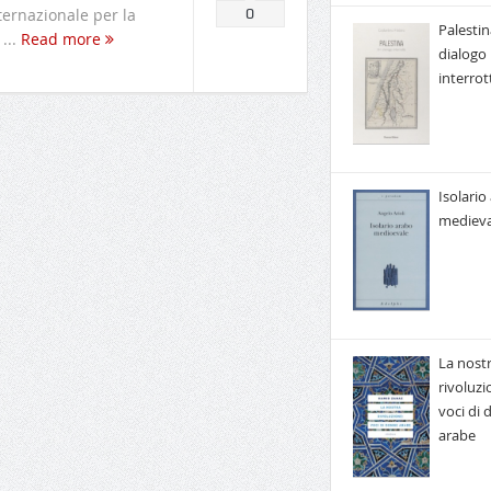
ternazionale per la
0
Palestin
...
Read more
dialogo
interrot
Isolario
medieva
La nost
rivoluzi
voci di
arabe