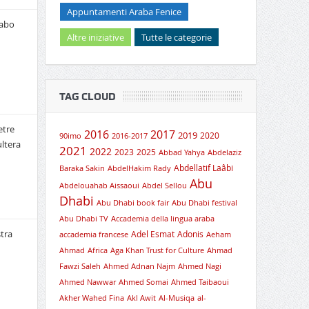
Appuntamenti Araba Fenice
rabo
Altre iniziative
Tutte le categorie
TAG CLOUD
etre
2016
2017
2019
2020
90imo
2016-2017
ultera
2021
2022
2023
2025
Abbad Yahya
Abdelaziz
Abdellatif Laâbi
Baraka Sakin
AbdelHakim Rady
Abu
Abdelouahab Aissaoui
Abdel Sellou
Dhabi
Abu Dhabi book fair
Abu Dhabi festival
Abu Dhabi TV
Accademia della lingua araba
tra
Adel Esmat
Adonis
accademia francese
Aeham
Ahmad
Africa
Aga Khan Trust for Culture
Ahmad
Fawzi Saleh
Ahmed Adnan Najm
Ahmed Nagi
Ahmed Nawwar
Ahmed Somai
Ahmed Taibaoui
Akher Wahed Fina
Akl Awit
Al-Musiqa
al-