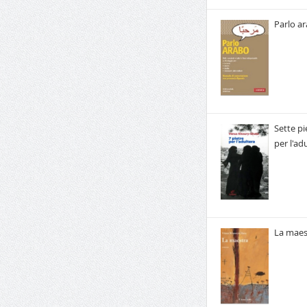
Parlo a
Sette pi
per l'ad
La maes