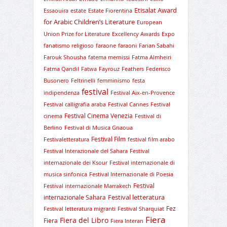
Etisalat Award
Essaouira
estate
Estate Fiorentina
for Arabic Children’s Literature
European
Union Prize for Literature
Excellency Awards
Expo
fanatismo religioso
faraone
faraoni
Farian Sabahi
Farouk Shousha
fatema mernissi
Fatma Almheiri
Fatma Qandil
Fatwa
Fayrouz
Feathers
Federisco
Busonero
Feltrinelli
femminismo
festa
festival
indipendenza
Festival Aix-en-Provence
Festival calligrafia araba
Festival Cannes
Festival
Festival Cinema Venezia
cinema
Festival di
Berlino
Festival di Musica Gnaoua
Festival Film
Festivaletteratura
festival film arabo
Festival Interazionale del Sahara
Festival
internazionale dei Ksour
Festival internazionale di
musica sinfonica
Festival Internazionale di Poesia
Festival
Festival internazionale Marrakech
Festival letteratura
internazionale Sahara
Fez
Festival letteratura migranti
Festival Sharquiat
Fiera
Fiera del Libro
Fiera
Fiera Interan