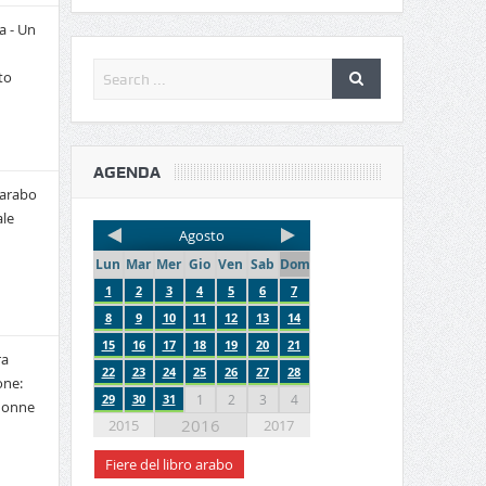
a - Un
to
AGENDA
 arabo
le
Agosto
Lun
Mar
Mer
Gio
Ven
Sab
Dom
1
2
3
4
5
6
7
8
9
10
11
12
13
14
15
16
17
18
19
20
21
ra
22
23
24
25
26
27
28
one:
29
30
31
1
2
3
4
 donne
2016
2015
2017
Fiere del libro arabo