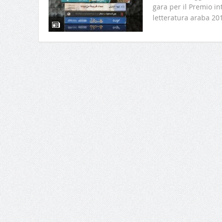
gara per il Premio in
letteratura araba 201