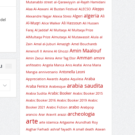
Mutanabbi street
al-Qarawiyyin
al-Rajeh Hamidani
Aleppo
Alaa Al-Aswani
Al Bustan Festival
ALECSO
algeria
Algeri
Ali
Alexandre Najjar
Alexia Stresi
 del
Al-Muqri
Ali Hassoun
Alice Walker
Ali Hussen
Faraj
Al Jaddaf
Al Multaqa
Al Multaqa Prize
AlMultaqa Prize
Almutaqa
Al Mutawassit
Alula
al
Zain
Amal al-Juburi
Amazigh
Amel Bouchareb
Amin Maalouf
Amenofi II
Amine Al Ghozzi
Amman
amore
Amin Zaoui
Amira
Amir Tag Elsir
anfiteatro
Angela Manca
Anis Arafai
Anna Maria
I
Antonella Leoni
Mangia
anniversario
Araba
Appreciation Awards
Aqaba
Aquileia
arabia saudita
Araba Fenice
Arabesque
Arabic Booker
Arabia Sudita
Arabic Booker 2015
Arabic Booker 2016
Arabic Booker 2019
Arabic
arabo
Booker 2021
Arabic Fiction
Arabpop
archeologia
arancio
Arar
Aravrit
arazzi
arte
arte islamica
Artgasme
Arundhati Roy
Asghar Farhadi
ashraf fayadh
A small death
Aswan