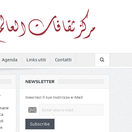
Agenda
Links utili
Contatti
NEWSLETTER
-
Inserisci il tuo indirizzo e-Mail
narie
ca
li
Subscribe
te