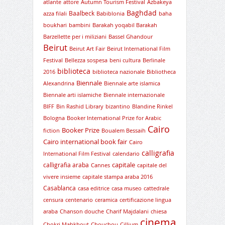
atlante
attore
Autumn Tourism Festival
Azbakeya
Baghdad
Baalbeck
azza filali
Babiblonia
baha
boukhari
bambini
Barakah yoqabil Barakah
Barzellette per i miliziani
Bassel Ghandour
Beirut
Beirut Art Fair
Beirut International Film
Festival
Bellezza sospesa
beni cultura
Berlinale
biblioteca
2016
biblioteca nazionale
Bibliotheca
Biennale
Alexandrina
Biennale arte islamica
Biennale arti islamiche
Biennale internazionale
BIFF
Bin Rashid Library
bizantino
Blandine Rinkel
Bologna
Booker International Prize for Arabic
Cairo
Booker Prize
fiction
Boualem Bessaih
Cairo international book fair
Cairo
calligrafia
International Film Festival
calendario
capitale
calligrafia araba
Cannes
capitale del
vivere insieme
capitale stampa araba 2016
Casablanca
casa editrice
casa museo
cattedrale
censura
centenario
ceramica
certificazione lingua
araba
Chanson douche
Charif Majdalani
chiesa
cinema
Chokri Mabkhout
Chouchou
Cillium