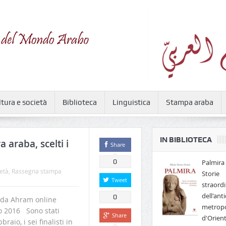
ltura e società
Biblioteca
Linguistica
Stampa araba
IN BIBLIOTECA
 araba, scelti i
Share
0
Palmira 
età
,
Rassegna stampa
Storie
Tweet
straordi
dell'anti
0
da Ahram online
metropo
io 2016 Sono stati
Share
d'Orien
raio, i sei finalisti in