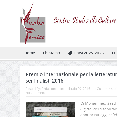
Home
Chi siamo
Corsi 2025-2026
Cu
Premio internazionale per la letteratura
sei finalisti 2016
Posted By:
Redazione
on:
febbraio 09, 2016
In:
Cultura e soci
No Comments
Di Mohammed Saad 
(Egitto) del 9 febbra
annunciati oggi, 9 febb