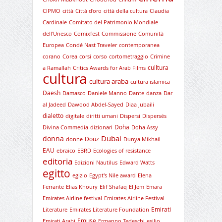
CIPMO
città
Città d'oro
città della cultura
Claudia
Cardinale
Comitato del Patrimonio Mondiale
dell'Unesco
Comixfest
Commissione
Comunità
Europea
Condé Nast Traveler
contemporanea
corano
Corea
corsi
corso
cortometraggio
Crimine
culltura
a Ramallah
Critics Awards for Arab Films
cultura
cultura araba
cultura islamica
Daesh
Damasco
Daniele Manno
Dante
danza
Dar
al Jadeed
Dawood Abdel-Sayed
Diaa Jubaili
dialetto
digitale
diritti umani
Dispersi
Dispersés
Doha
Divina Commedia
dizionari
Doha Assy
Dubai
donna
Douz
donne
Dunya Mikhail
EAU
ebraico
EBRD
Ecologies of resistance
editoria
Edizioni Nautilus
Edward Watts
egitto
egizio
Egypt's Nile award
Elena
Ferrante
Elias Khoury
Elif Shafaq
El Jem
Emara
Emirates Airline festival
Emirates Airline Festival
Emirati
Literature
Emirates Literature Foundation
Emuse
Emirati Arabi
Ermanno Tedeschi
esilio