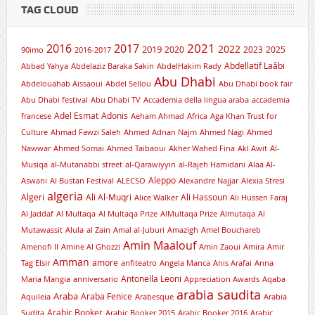
TAG CLOUD
2021
2016
2017
2019
2022
2020
2023
2025
90imo
2016-2017
Abdellatif Laâbi
Abbad Yahya
Abdelaziz Baraka Sakin
AbdelHakim Rady
Abu Dhabi
Abdelouahab Aissaoui
Abdel Sellou
Abu Dhabi book fair
Abu Dhabi festival
Abu Dhabi TV
Accademia della lingua araba
accademia
Adel Esmat
Adonis
francese
Aeham Ahmad
Africa
Aga Khan Trust for
Culture
Ahmad Fawzi Saleh
Ahmed Adnan Najm
Ahmed Nagi
Ahmed
Nawwar
Ahmed Somai
Ahmed Taibaoui
Akher Wahed Fina
Akl Awit
Al-
Musiqa
al-Mutanabbi street
al-Qarawiyyin
al-Rajeh Hamidani
Alaa Al-
Aleppo
Aswani
Al Bustan Festival
ALECSO
Alexandre Najjar
Alexia Stresi
algeria
Algeri
Ali Al-Muqri
Ali Hassoun
Alice Walker
Ali Hussen Faraj
Al Jaddaf
Al Multaqa
Al Multaqa Prize
AlMultaqa Prize
Almutaqa
Al
Mutawassit
Alula
al Zain
Amal al-Juburi
Amazigh
Amel Bouchareb
Amin Maalouf
Amenofi II
Amine Al Ghozzi
Amin Zaoui
Amira
Amir
Amman
amore
Tag Elsir
anfiteatro
Angela Manca
Anis Arafai
Anna
Antonella Leoni
Maria Mangia
anniversario
Appreciation Awards
Aqaba
arabia saudita
Araba
Araba Fenice
Aquileia
Arabesque
Arabia
Arabic Booker
Sudita
Arabic Booker 2015
Arabic Booker 2016
Arabic