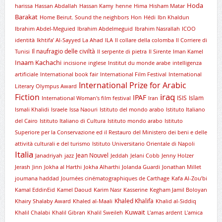
Hoda
harissa
Hassan Abdallah
Hassan Kamy
henne
Hima
Hisham Matar
Barakat
Home Beirut. Sound the neighbors
Hon
Hédi
Ibn Khaldun
Ibrahim Abdel-Meguied
Ibrahim Abdelmeguid
Ibrahim Nasrallah
ICOO
identità
Ikhtifa’ Al-Sayyed La Ahad
ILA
Il collare della colomba
Il Corriere di
Il naufragio delle civiltà
Tunisi
Il serpente di pietra
Il Sirente
Iman Kamel
Inaam Kachachi
incisione
inglese
Institut du monde arabe
intelligenza
artificiale
International book fair
International Film Festival
International
International Prize for Arabic
Literary Olympus Award
iraq
Fiction
IPAF
ISIS
Islam
International Woman's film festival
Iran
Ismali Khalidi
Israele
Issa Naouri
Istituto del mondo arabo
Istituto Italiano
del Cairo
Istituto Italiano di Cultura
Istituto mondo arabo
Istituto
Superiore per la Conservazione ed il Restauro del Ministero dei beni e delle
attività culturali e del turismo
Istituto Universitario Orientale di Napoli
Italia
Jean Nouvel
Janadriyah
jazz
Jeddah
Jelani Cobb
Jenny Holzer
Jerash
Jinn
Jokha al Harthi
Jokha Alharthi
Jolanda Guardi
Jonathan Millet
joumana haddad
Journées cinématographiques de Carthage
Kafa Al-Zou’bi
Kamal EddinEid
Kamel Daoud
Karim Nasr
Kasserine
Kegham Jamil Boloyan
Khaled Khalifa
Khairy Shalaby Award
Khaled al-Maali
Khalid al-Siddiq
Kuwait
Khalil Chalabi
Khalil Gibran
Khalil Sweileh
L'amas ardent
L'amica