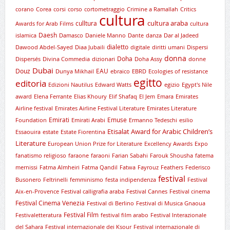
corano
Corea
corsi
corso
cortometraggio
Crimine a Ramallah
Critics
cultura
cultura araba
culltura
Awards for Arab Films
cultura
Daesh
islamica
Damasco
Daniele Manno
Dante
danza
Dar al Jadeed
dialetto
Dawood Abdel-Sayed
Diaa Jubaili
digitale
diritti umani
Dispersi
donna
Doha
Dispersés
Divina Commedia
dizionari
Doha Assy
donne
Dubai
Douz
EAU
Dunya Mikhail
ebraico
EBRD
Ecologies of resistance
egitto
editoria
Edizioni Nautilus
Edward Watts
egizio
Egypt's Nile
award
Elena Ferrante
Elias Khoury
Elif Shafaq
El Jem
Emara
Emirates
Airline festival
Emirates Airline Festival Literature
Emirates Literature
Emirati
Emuse
Foundation
Emirati Arabi
Ermanno Tedeschi
esilio
Etisalat Award for Arabic Children’s
Essaouira
estate
Estate Fiorentina
Literature
European Union Prize for Literature
Excellency Awards
Expo
fanatismo religioso
faraone
faraoni
Farian Sabahi
Farouk Shousha
fatema
mernissi
Fatma Almheiri
Fatma Qandil
Fatwa
Fayrouz
Feathers
Federisco
festival
Busonero
Feltrinelli
femminismo
festa indipendenza
Festival
Aix-en-Provence
Festival calligrafia araba
Festival Cannes
Festival cinema
Festival Cinema Venezia
Festival di Berlino
Festival di Musica Gnaoua
Festival Film
Festivaletteratura
festival film arabo
Festival Interazionale
del Sahara
Festival internazionale dei Ksour
Festival internazionale di