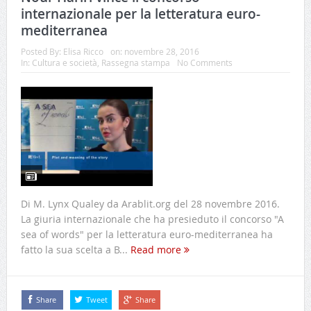
internazionale per la letteratura euro-
mediterranea
Posted By:
Elisa Ricco
on:
novembre 28, 2016
In:
Cultura e società
,
Rassegna stampa
No Comments
Di M. Lynx Qualey da Arablit.org del 28 novembre 2016.
La giuria internazionale che ha presieduto il concorso "A
sea of words" per la letteratura euro-mediterranea ha
fatto la sua scelta a B...
Read more
Share
Tweet
Share