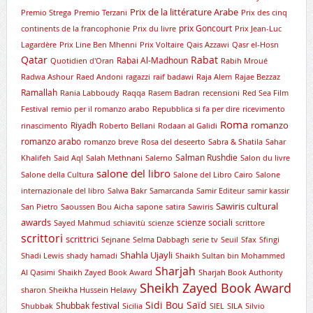
Prix de la littérature Arabe
Premio Strega
Premio Terzani
Prix des cinq
prix Goncourt
continents de la francophonie
Prix du livre
Prix Jean-Luc
Lagardère
Prix Line Ben Mhenni
Prix Voltaire
Qais Azzawi
Qasr el-Hosn
Qatar
Rabat
Rabai Al-Madhoun
Quotidien d'Oran
Rabih Mroué
Radwa Ashour
Raed Andoni
ragazzi
raif badawi
Raja Alem
Rajae Bezzaz
Ramallah
Rania Labboudy
Raqqa
Rasem Badran
recensioni
Red Sea Film
Festival
remio per il romanzo arabo
Repubblica si fa per dire
ricevimento
Roma
romanzo
Riyadh
rinascimento
Roberto Bellani
Rodaan al Galidi
romanzo arabo
romanzo breve
Rosa del deseerto
Sabra & Shatila
Sahar
Salman Rushdie
Khalifeh
Said Aql
Salah Methnani
Salerno
Salon du livre
salone del libro
Salone della Cultura
Salone del Libro Cairo
Salone
internazionale del libro
Salwa Bakr
Samarcanda
Samir Editeur
samir kassir
Sawiris cultural
San Pietro
Saoussen Bou Aicha
sapone
satira
Sawiris
awards
scienze sociali
Sayed Mahmud
schiavitù
scienze
scrittore
scrittori
scrittrici
Sejnane
Selma Dabbagh
serie tv
Seuil
Sfax
Sfingi
Shahla Ujayli
Shadi Lewis
shady hamadi
Shaikh Sultan bin Mohammed
Sharjah
Al Qasimi
Shaikh Zayed Book Award
Sharjah Book Authority
Sheikh Zayed Book Award
sharon
Sheikha Hussein Helawy
Sidi Bou Saïd
Shubbak festival
Shubbak
Sicilia
SIEL
SILA
Silvio