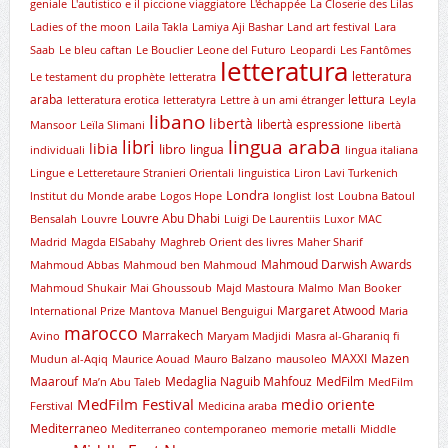
geniale
L'autistico e il piccione viaggiatore
L'échappée
La Closerie des Lilas
Ladies of the moon
Laila Takla
Lamiya Aji Bashar
Land art festival
Lara
Saab
Le bleu caftan
Le Bouclier
Leone del Futuro
Leopardi
Les Fantômes
letteratura
letteratura
Le testament du prophète
letteratra
araba
lettura
letteratura erotica
letteratyra
Lettre à un ami étranger
Leyla
libano
libertà
libertà espressione
Mansoor
Leïla Slimani
libertà
lingua araba
libri
libia
libro
lingua
individuali
lingua italiana
Lingue e Letteretaure Stranieri Orientali
linguistica
Liron Lavi Turkenich
Londra
lnstitut du Monde arabe
Logos Hope
longlist
lost
Loubna Batoul
Louvre Abu Dhabi
Bensalah
Louvre
Luigi De Laurentiis
Luxor
MAC
Madrid
Magda ElSabahy
Maghreb Orient des livres
Maher Sharif
Mahmoud Darwish Awards
Mahmoud Abbas
Mahmoud ben Mahmoud
Mahmoud Shukair
Mai Ghoussoub
Majd Mastoura
Malmo
Man Booker
Margaret Atwood
International Prize
Mantova
Manuel Benguigui
Maria
marocco
Marrakech
Avino
Maryam Madjidi
Masra al-Gharaniq fi
MAXXI
Mazen
Mudun al-Aqiq
Maurice Aouad
Mauro Balzano
mausoleo
Maarouf
Medaglia Naguib Mahfouz
MedFilm
Ma’n Abu Taleb
MedFilm
MedFilm Festival
medio oriente
Ferstival
Medicina araba
Mediterraneo
Mediterraneo contemporaneo
memorie
metalli
Middle