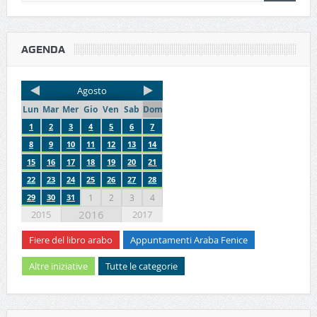
AGENDA
Agosto
Lun
Mar
Mer
Gio
Ven
Sab
Dom
1
2
3
4
5
6
7
8
9
10
11
12
13
14
15
16
17
18
19
20
21
22
23
24
25
26
27
28
29
30
31
1
2
3
4
2016
2015
2017
Fiere del libro arabo
Appuntamenti Araba Fenice
Altre iniziative
Tutte le categorie