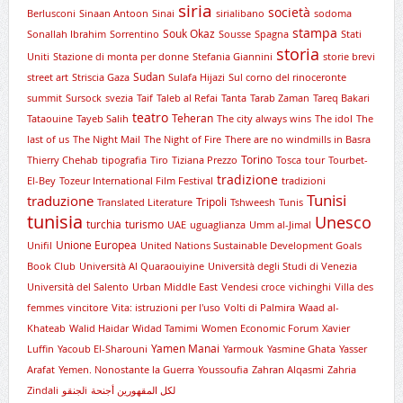
siria
società
Berlusconi
Sinaan Antoon
Sinai
sirialibano
sodoma
stampa
Souk Okaz
Sonallah Ibrahim
Sorrentino
Sousse
Spagna
Stati
storia
Uniti
Stazione di monta per donne
Stefania Giannini
storie brevi
Sudan
street art
Striscia Gaza
Sulafa Hijazi
Sul corno del rinoceronte
summit
Sursock
svezia
Taif
Taleb al Refai
Tanta
Tarab Zaman
Tareq Bakari
teatro
Teheran
Tataouine
Tayeb Salih
The city always wins
The idol
The
last of us
The Night Mail
The Night of Fire
There are no windmills in Basra
Torino
Thierry Chehab
tipografia
Tiro
Tiziana Prezzo
Tosca
tour
Tourbet-
tradizione
El-Bey
Tozeur International Film Festival
tradizioni
Tunisi
traduzione
Tripoli
Translated Literature
Tshweesh
Tunis
tunisia
Unesco
turchia
turismo
UAE
uguaglianza
Umm al-Jimal
Unione Europea
Unifil
United Nations Sustainable Development Goals
Book Club
Università Al Quaraouiyine
Università degli Studi di Venezia
Università del Salento
Urban Middle East
Vendesi croce
vichinghi
Villa des
femmes
vincitore
Vita: istruzioni per l'uso
Volti di Palmira
Waad al-
Khateab
Walid Haidar
Widad Tamimi
Women Economic Forum
Xavier
Yamen Manai
Luffin
Yacoub El-Sharouni
Yarmouk
Yasmine Ghata
Yasser
Arafat
Yemen. Nonostante la Guerra
Youssoufia
Zahran Alqasmi
Zahria
Zindali
لجنقوi
لكل المقهورين أجنحة