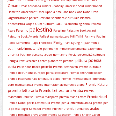
Jarrah
nozze
Okuda San Miguel
Olocausto
Olp
Omaima al Khamis
Oman
Omar Abusaada
Omar El-Zohairy
Omar ibn Said
Omar Robert
Hamilton
omar sharif
Once upon a time
One book
one Doha
Oran
Organizzazione per l'educazione scientifica e culturale islamica
pace
orientalistica
Oujda
Oum Kulthum
Palamento egiziano
Palazzo
palestina
Palermo
Reale
Palestine
Palestine Book Award
Palmira
Palfest
Palestine Book Awards
palma dattero
Palmyra
Paolini
Parigi
Paolo Sorrentino
Papa Francesco
Park Kyung-ni
patrimonio
patrimonio immateriale
patrimonio immateriale umanità
patrimonio
umanità
Pechino
percorso arabo-normanno
Persia
personalità culturale
poesia
pittura
Perugia
Pew Research Center
pianoforte
piramidi
premio
poeta
Poisonous Roses
Premio Beethoven
Premio culturale
Premio dell'Unione europea per la letteratura
Premio Emir Abdelkader
premio internazionale letteratura araba
Premio internazionale letteratura
Premio Katara
euro-mediterranea
Premio internazionale narrativa araba
premio letterario
Premio Letteratura Araba
Premio
Premio Nobel
Mahmoud Darwish
Premio Malaparte
premio Mario Lattes
Premio Nobel per la Letteratura
Premio per la letteratura araba
premio per
premio romanzo arabo
la poesia Roger Kowalski
Premio Pulitzer
Premio romanzo breve arabo
Premio Sakharov
Premio Sheikh Zayed