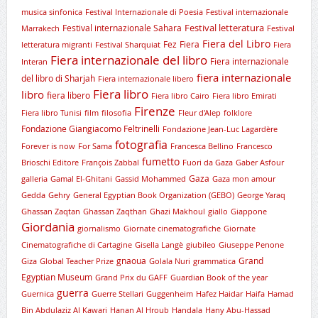
musica sinfonica
Festival Internazionale di Poesia
Festival internazionale
Festival letteratura
Festival internazionale Sahara
Marrakech
Festival
Fiera del Libro
Fez
Fiera
letteratura migranti
Festival Sharquiat
Fiera
Fiera internazionale del libro
Fiera internazionale
Interan
fiera internazionale
del libro di Sharjah
Fiera internazionale libero
Fiera libro
libro
fiera libero
Fiera libro Cairo
Fiera libro Emirati
Firenze
Fiera libro Tunisi
film
filosofia
Fleur d'Alep
folklore
Fondazione Giangiacomo Feltrinelli
Fondazione Jean-Luc Lagardère
fotografia
Forever is now
For Sama
Francesca Bellino
Francesco
fumetto
Brioschi Editore
François Zabbal
Fuori da Gaza
Gaber Asfour
Gaza
galleria
Gamal El-Ghitani
Gassid Mohammed
Gaza mon amour
Gedda
Gehry
General Egyptian Book Organization (GEBO)
George Yaraq
Ghassan Zaqtan
Ghassan Zaqthan
Ghazi Makhoul
giallo
Giappone
Giordania
giornalismo
Giornate cinematografiche
Giornate
Cinematografiche di Cartagine
Gisella Langè
giubileo
Giuseppe Penone
gnaoua
Grand
Giza
Global Teacher Prize
Golala Nuri
grammatica
Egyptian Museum
Grand Prix du GAFF
Guardian Book of the year
guerra
Guernica
Guerre Stellari
Guggenheim
Hafez Haidar
Haifa
Hamad
Bin Abdulaziz Al Kawari
Hanan Al Hroub
Handala
Hany Abu-Hassad