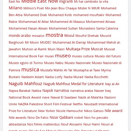
Middle East Now
migranti
East No
Mi hai cambiato la vita
Milano
Million's Poet
Mir-Jean Bou Chaaya
Mister N
MIUR
Mohamed
Ben Attia
Mohamed Diab
Mohamed Kotb
mohamed mouftakir
Mohamed
Rabie
Mohammad Al Attar
Mohammed Al-Maazuz
Mohammed Alnaas
Mohammed Hasan Alwan
Mohammed Sultan
Monastero Santa Caterina
mostra
mondo arabo
Mosul
mosaico
Moufid Shehab
Mourid
Barghouti
Mr Moon
MUDEC
Muhammad Al-Darraji
Muhammad Mahdi al-
Multaqa Prize
Muscat
Jawahiri
Muhsin al-Ramli
Muin Masri
Muscat
museo
International Book Fair
musei
museo cultura
Museo del futuro
Museo egizio di Torino
Museo Nabu
Museo Nazionale
Museo Nazionale di
musica
Palmira
Mustafa Wahbi Al-Tal
Mustapha al-Taee
Myrna
Bustani
Nadeem Aslam
Nadia Lotfy
Nadia Murad
Nadia Rocchetti
Naguib Mahfouz
Naguib Mahfouz Medal for Literature
Naji al-Ali
Napoli
narrativa
Najwa Barakat
Nakba
narrativa araba
Nasser Iraq
National Book Award
nave
Nawal El Saadawi
Nazik al-Mala’ika
Nazioni
Unite
NAZRA Palestine Short Film Festival
Netflix
Neustadt International
Nile award
Prize for Literature
New Yorker
Nicole Hamouche
Nikos Gatsos
Nizar Qabbani
Nile awards
Nino De Falco
nobel
Non ho peccato
abbastanza
Nos frères inattendus
Nouf Alosaimi
Nour Hariri
Nouri al