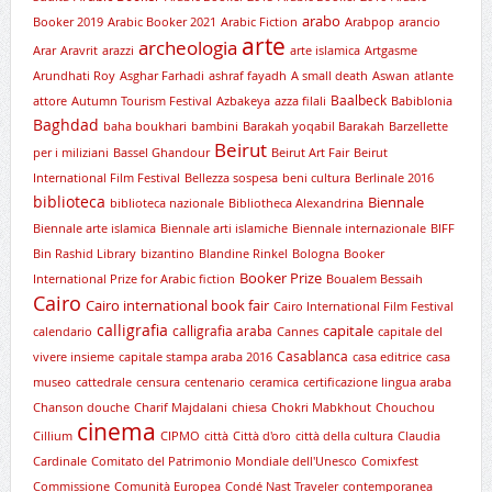
arabo
Booker 2019
Arabic Booker 2021
Arabic Fiction
Arabpop
arancio
arte
archeologia
Arar
Aravrit
arazzi
arte islamica
Artgasme
Arundhati Roy
Asghar Farhadi
ashraf fayadh
A small death
Aswan
atlante
Baalbeck
attore
Autumn Tourism Festival
Azbakeya
azza filali
Babiblonia
Baghdad
baha boukhari
bambini
Barakah yoqabil Barakah
Barzellette
Beirut
per i miliziani
Bassel Ghandour
Beirut Art Fair
Beirut
International Film Festival
Bellezza sospesa
beni cultura
Berlinale 2016
biblioteca
Biennale
biblioteca nazionale
Bibliotheca Alexandrina
Biennale arte islamica
Biennale arti islamiche
Biennale internazionale
BIFF
Bin Rashid Library
bizantino
Blandine Rinkel
Bologna
Booker
Booker Prize
International Prize for Arabic fiction
Boualem Bessaih
Cairo
Cairo international book fair
Cairo International Film Festival
calligrafia
capitale
calligrafia araba
calendario
Cannes
capitale del
Casablanca
vivere insieme
capitale stampa araba 2016
casa editrice
casa
museo
cattedrale
censura
centenario
ceramica
certificazione lingua araba
Chanson douche
Charif Majdalani
chiesa
Chokri Mabkhout
Chouchou
cinema
Cillium
CIPMO
città
Città d'oro
città della cultura
Claudia
Cardinale
Comitato del Patrimonio Mondiale dell'Unesco
Comixfest
Commissione
Comunità Europea
Condé Nast Traveler
contemporanea