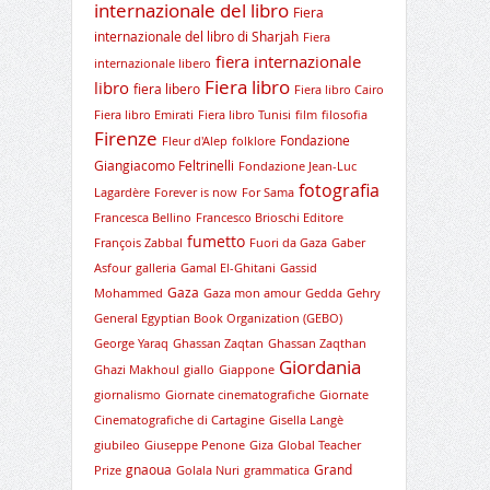
internazionale del libro
Fiera
internazionale del libro di Sharjah
Fiera
fiera internazionale
internazionale libero
Fiera libro
libro
fiera libero
Fiera libro Cairo
Fiera libro Emirati
Fiera libro Tunisi
film
filosofia
Firenze
Fondazione
Fleur d'Alep
folklore
Giangiacomo Feltrinelli
Fondazione Jean-Luc
fotografia
Lagardère
Forever is now
For Sama
Francesca Bellino
Francesco Brioschi Editore
fumetto
François Zabbal
Fuori da Gaza
Gaber
Asfour
galleria
Gamal El-Ghitani
Gassid
Gaza
Mohammed
Gaza mon amour
Gedda
Gehry
General Egyptian Book Organization (GEBO)
George Yaraq
Ghassan Zaqtan
Ghassan Zaqthan
Giordania
Ghazi Makhoul
giallo
Giappone
giornalismo
Giornate cinematografiche
Giornate
Cinematografiche di Cartagine
Gisella Langè
giubileo
Giuseppe Penone
Giza
Global Teacher
gnaoua
Grand
Prize
Golala Nuri
grammatica