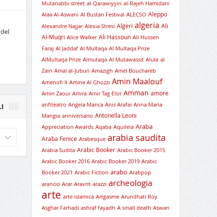
Mutanabbi street
al-Qarawiyyin
al-Rajeh Hamidani
Aleppo
Alaa Al-Aswani
Al Bustan Festival
ALECSO
algeria
Algeri
Ali
Alexandre Najjar
Alexia Stresi
 del
Al-Muqri
Ali Hassoun
Alice Walker
Ali Hussen
Faraj
Al Jaddaf
Al Multaqa
Al Multaqa Prize
AlMultaqa Prize
Almutaqa
Al Mutawassit
Alula
al
Zain
Amal al-Juburi
Amazigh
Amel Bouchareb
Amin Maalouf
Amenofi II
Amine Al Ghozzi
Amman
amore
Amin Zaoui
Amira
Amir Tag Elsir
anfiteatro
Angela Manca
Anis Arafai
Anna Maria
I
Antonella Leoni
Mangia
anniversario
Araba
Appreciation Awards
Aqaba
Aquileia
arabia saudita
Araba Fenice
Arabesque
Arabic Booker
Arabia Sudita
Arabic Booker 2015
Arabic Booker 2016
Arabic Booker 2019
Arabic
arabo
Booker 2021
Arabic Fiction
Arabpop
archeologia
arancio
Arar
Aravrit
arazzi
arte
arte islamica
Artgasme
Arundhati Roy
Asghar Farhadi
ashraf fayadh
A small death
Aswan