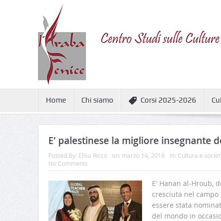
Home
Chi siamo
Corsi 2025-2026
Cu
E’ palestinese la migliore insegnante
Posted By:
Elisa Ricco
on:
marzo 14, 2016
In:
Cultura e societ
No Comments
E' Hanan al-Hroub, 
cresciuta nel campo 
essere stata nominat
del mondo in occasio