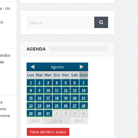
a - Un
to
AGENDA
 arabo
le
Agosto
Lun
Mar
Mer
Gio
Ven
Sab
Dom
1
2
3
4
5
6
7
8
9
10
11
12
13
14
15
16
17
18
19
20
21
ra
22
23
24
25
26
27
28
one:
29
30
31
1
2
3
4
 donne
2016
2015
2017
Fiere del libro arabo