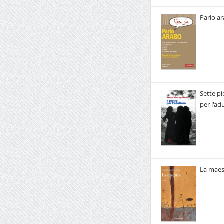
Parlo a
Sette pi
per l'ad
La maes