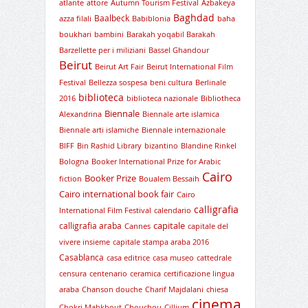
atlante
attore
Autumn Tourism Festival
Azbakeya
Baghdad
Baalbeck
azza filali
Babiblonia
baha
boukhari
bambini
Barakah yoqabil Barakah
Barzellette per i miliziani
Bassel Ghandour
Beirut
Beirut Art Fair
Beirut International Film
Festival
Bellezza sospesa
beni cultura
Berlinale
biblioteca
2016
biblioteca nazionale
Bibliotheca
Biennale
Alexandrina
Biennale arte islamica
Biennale arti islamiche
Biennale internazionale
BIFF
Bin Rashid Library
bizantino
Blandine Rinkel
Bologna
Booker International Prize for Arabic
Cairo
Booker Prize
fiction
Boualem Bessaih
Cairo international book fair
Cairo
calligrafia
International Film Festival
calendario
capitale
calligrafia araba
Cannes
capitale del
vivere insieme
capitale stampa araba 2016
Casablanca
casa editrice
casa museo
cattedrale
censura
centenario
ceramica
certificazione lingua
araba
Chanson douche
Charif Majdalani
chiesa
cinema
Chokri Mabkhout
Chouchou
Cillium