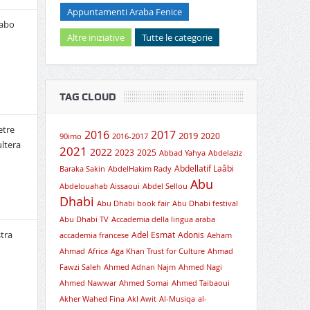
Appuntamenti Araba Fenice
rabo
Altre iniziative
Tutte le categorie
TAG CLOUD
etre
2016
2017
2019
2020
90imo
2016-2017
ultera
2021
2022
2023
2025
Abbad Yahya
Abdelaziz
Abdellatif Laâbi
Baraka Sakin
AbdelHakim Rady
Abu
Abdelouahab Aissaoui
Abdel Sellou
Dhabi
Abu Dhabi book fair
Abu Dhabi festival
Abu Dhabi TV
Accademia della lingua araba
tra
Adel Esmat
Adonis
accademia francese
Aeham
Ahmad
Africa
Aga Khan Trust for Culture
Ahmad
Fawzi Saleh
Ahmed Adnan Najm
Ahmed Nagi
Ahmed Nawwar
Ahmed Somai
Ahmed Taibaoui
Akher Wahed Fina
Akl Awit
Al-Musiqa
al-