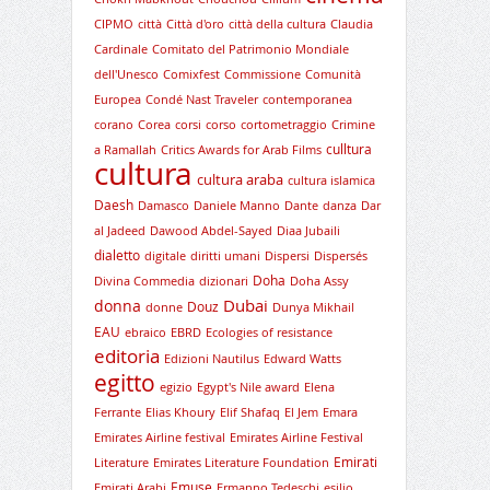
CIPMO
città
Città d'oro
città della cultura
Claudia
Cardinale
Comitato del Patrimonio Mondiale
dell'Unesco
Comixfest
Commissione
Comunità
Europea
Condé Nast Traveler
contemporanea
corano
Corea
corsi
corso
cortometraggio
Crimine
culltura
a Ramallah
Critics Awards for Arab Films
cultura
cultura araba
cultura islamica
Daesh
Damasco
Daniele Manno
Dante
danza
Dar
al Jadeed
Dawood Abdel-Sayed
Diaa Jubaili
dialetto
digitale
diritti umani
Dispersi
Dispersés
Doha
Divina Commedia
dizionari
Doha Assy
Dubai
donna
Douz
donne
Dunya Mikhail
EAU
ebraico
EBRD
Ecologies of resistance
editoria
Edizioni Nautilus
Edward Watts
egitto
egizio
Egypt's Nile award
Elena
Ferrante
Elias Khoury
Elif Shafaq
El Jem
Emara
Emirates Airline festival
Emirates Airline Festival
Emirati
Literature
Emirates Literature Foundation
Emuse
Emirati Arabi
Ermanno Tedeschi
esilio