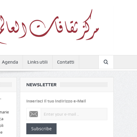
Agenda
Links utili
Contatti
NEWSLETTER
-
Inserisci il tuo indirizzo e-Mail
narie
ca
li
Subscribe
te