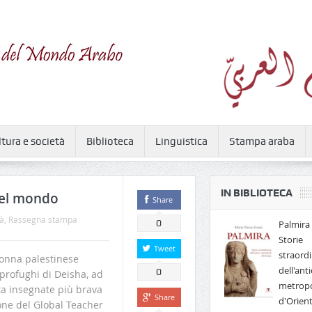
ltura e società
Biblioteca
Linguistica
Stampa araba
IN BIBLIOTECA
 del mondo
Share
à
,
Rassegna stampa
0
Palmira 
Storie
Tweet
straordi
donna palestinese
dell'anti
0
profughi di Deisha, ad
metropo
a insegnate più brava
Share
d'Orien
ne del Global Teacher