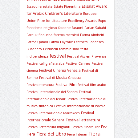
Etisalat Award
Essaouira
estate
Estate Fiorentina
for Arabic Children’s Literature
European
Union Prize for Literature
Excellency Awards
Expo
fanatismo religioso
faraone
faraoni
Farian Sabahi
Farouk Shousha
fatema mernissi
Fatma Almheiri
Fatma Qandil
Fatwa
Fayrouz
Feathers
Federisco
Busonero
Feltrinelli
femminismo
festa
festival
indipendenza
Festival Aix-en-Provence
Festival calligrafia araba
Festival Cannes
Festival
Festival Cinema Venezia
cinema
Festival di
Berlino
Festival di Musica Gnaoua
Festival Film
Festivaletteratura
festival film arabo
Festival Interazionale del Sahara
Festival
internazionale dei Ksour
Festival internazionale di
musica sinfonica
Festival Internazionale di Poesia
Festival
Festival internazionale Marrakech
Festival letteratura
internazionale Sahara
Fez
Festival letteratura migranti
Festival Sharquiat
Fiera
Fiera del Libro
Fiera
Fiera Interan