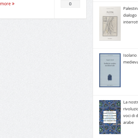
 more
0
Palestin
dialogo
interrot
Isolario
medieva
La nost
rivoluzi
voci di
arabe