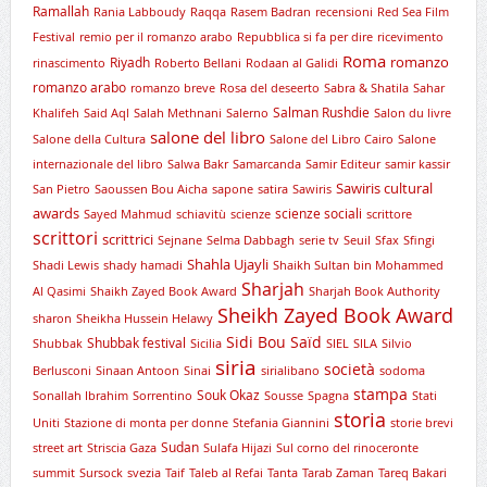
Ramallah
Rania Labboudy
Raqqa
Rasem Badran
recensioni
Red Sea Film
Festival
remio per il romanzo arabo
Repubblica si fa per dire
ricevimento
Roma
romanzo
Riyadh
rinascimento
Roberto Bellani
Rodaan al Galidi
romanzo arabo
romanzo breve
Rosa del deseerto
Sabra & Shatila
Sahar
Salman Rushdie
Khalifeh
Said Aql
Salah Methnani
Salerno
Salon du livre
salone del libro
Salone della Cultura
Salone del Libro Cairo
Salone
internazionale del libro
Salwa Bakr
Samarcanda
Samir Editeur
samir kassir
Sawiris cultural
San Pietro
Saoussen Bou Aicha
sapone
satira
Sawiris
awards
scienze sociali
Sayed Mahmud
schiavitù
scienze
scrittore
scrittori
scrittrici
Sejnane
Selma Dabbagh
serie tv
Seuil
Sfax
Sfingi
Shahla Ujayli
Shadi Lewis
shady hamadi
Shaikh Sultan bin Mohammed
Sharjah
Al Qasimi
Shaikh Zayed Book Award
Sharjah Book Authority
Sheikh Zayed Book Award
sharon
Sheikha Hussein Helawy
Sidi Bou Saïd
Shubbak festival
Shubbak
Sicilia
SIEL
SILA
Silvio
siria
società
Berlusconi
Sinaan Antoon
Sinai
sirialibano
sodoma
stampa
Souk Okaz
Sonallah Ibrahim
Sorrentino
Sousse
Spagna
Stati
storia
Uniti
Stazione di monta per donne
Stefania Giannini
storie brevi
Sudan
street art
Striscia Gaza
Sulafa Hijazi
Sul corno del rinoceronte
summit
Sursock
svezia
Taif
Taleb al Refai
Tanta
Tarab Zaman
Tareq Bakari