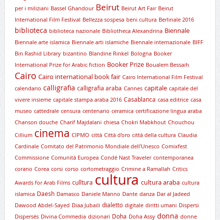
Beirut
per i miliziani
Bassel Ghandour
Beirut Art Fair
Beirut
International Film Festival
Bellezza sospesa
beni cultura
Berlinale 2016
biblioteca
Biennale
biblioteca nazionale
Bibliotheca Alexandrina
Biennale arte islamica
Biennale arti islamiche
Biennale internazionale
BIFF
Bin Rashid Library
bizantino
Blandine Rinkel
Bologna
Booker
Booker Prize
International Prize for Arabic fiction
Boualem Bessaih
Cairo
Cairo international book fair
Cairo International Film Festival
calligrafia
capitale
calligrafia araba
calendario
Cannes
capitale del
Casablanca
vivere insieme
capitale stampa araba 2016
casa editrice
casa
museo
cattedrale
censura
centenario
ceramica
certificazione lingua araba
Chanson douche
Charif Majdalani
chiesa
Chokri Mabkhout
Chouchou
cinema
Cillium
CIPMO
città
Città d'oro
città della cultura
Claudia
Cardinale
Comitato del Patrimonio Mondiale dell'Unesco
Comixfest
Commissione
Comunità Europea
Condé Nast Traveler
contemporanea
corano
Corea
corsi
corso
cortometraggio
Crimine a Ramallah
Critics
cultura
cultura araba
culltura
Awards for Arab Films
cultura
Daesh
islamica
Damasco
Daniele Manno
Dante
danza
Dar al Jadeed
dialetto
Dawood Abdel-Sayed
Diaa Jubaili
digitale
diritti umani
Dispersi
donna
Doha
Dispersés
Divina Commedia
dizionari
Doha Assy
donne