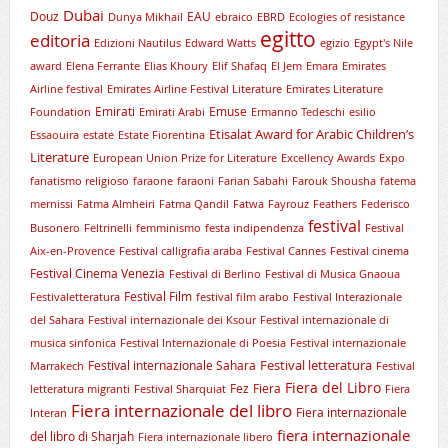
Dubai
Douz
EAU
Dunya Mikhail
ebraico
EBRD
Ecologies of resistance
egitto
editoria
Edizioni Nautilus
Edward Watts
egizio
Egypt's Nile
award
Elena Ferrante
Elias Khoury
Elif Shafaq
El Jem
Emara
Emirates
Airline festival
Emirates Airline Festival Literature
Emirates Literature
Emirati
Emuse
Foundation
Emirati Arabi
Ermanno Tedeschi
esilio
Etisalat Award for Arabic Children’s
Essaouira
estate
Estate Fiorentina
Literature
European Union Prize for Literature
Excellency Awards
Expo
fanatismo religioso
faraone
faraoni
Farian Sabahi
Farouk Shousha
fatema
mernissi
Fatma Almheiri
Fatma Qandil
Fatwa
Fayrouz
Feathers
Federisco
festival
Busonero
Feltrinelli
femminismo
festa indipendenza
Festival
Aix-en-Provence
Festival calligrafia araba
Festival Cannes
Festival cinema
Festival Cinema Venezia
Festival di Berlino
Festival di Musica Gnaoua
Festival Film
Festivaletteratura
festival film arabo
Festival Interazionale
del Sahara
Festival internazionale dei Ksour
Festival internazionale di
musica sinfonica
Festival Internazionale di Poesia
Festival internazionale
Festival letteratura
Festival internazionale Sahara
Marrakech
Festival
Fiera del Libro
Fez
Fiera
letteratura migranti
Festival Sharquiat
Fiera
Fiera internazionale del libro
Fiera internazionale
Interan
fiera internazionale
del libro di Sharjah
Fiera internazionale libero