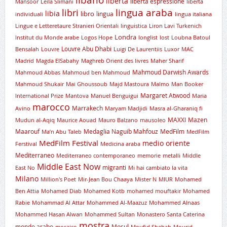
libertà
libertà espressione
Mansoor
Leïla Slimani
libertà
lingua araba
libri
libia
libro
lingua
individuali
lingua italiana
Lingue e Letteretaure Stranieri Orientali
linguistica
Liron Lavi Turkenich
Londra
lnstitut du Monde arabe
Logos Hope
longlist
lost
Loubna Batoul
Louvre Abu Dhabi
Bensalah
Louvre
Luigi De Laurentiis
Luxor
MAC
Madrid
Magda ElSabahy
Maghreb Orient des livres
Maher Sharif
Mahmoud Darwish Awards
Mahmoud Abbas
Mahmoud ben Mahmoud
Mahmoud Shukair
Mai Ghoussoub
Majd Mastoura
Malmo
Man Booker
Margaret Atwood
International Prize
Mantova
Manuel Benguigui
Maria
marocco
Marrakech
Avino
Maryam Madjidi
Masra al-Gharaniq fi
MAXXI
Mazen
Mudun al-Aqiq
Maurice Aouad
Mauro Balzano
mausoleo
Maarouf
Medaglia Naguib Mahfouz
MedFilm
Ma’n Abu Taleb
MedFilm
MedFilm Festival
medio oriente
Ferstival
Medicina araba
Mediterraneo
Mediterraneo contemporaneo
memorie
metalli
Middle
Middle East Now
migranti
East No
Mi hai cambiato la vita
Milano
Million's Poet
Mir-Jean Bou Chaaya
Mister N
MIUR
Mohamed
Ben Attia
Mohamed Diab
Mohamed Kotb
mohamed mouftakir
Mohamed
Rabie
Mohammad Al Attar
Mohammed Al-Maazuz
Mohammed Alnaas
Mohammed Hasan Alwan
Mohammed Sultan
Monastero Santa Caterina
mostra
mondo arabo
Mosul
mosaico
Moufid Shehab
Mourid