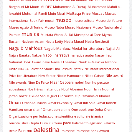
Barghouti
Mr Moon
MUDEC
Muhammad Al-Darraji
Muhammad Mahdi al-
Multaqa Prize
Muscat
Jawahiri
Muhsin al-Ramli
Muin Masri
Muscat
museo
International Book Fair
musei
museo cultura
Museo del futuro
Museo egizio di Torino
Museo Nabu
Museo Nazionale
Museo Nazionale di
musica
Palmira
Mustafa Wahbi Al-Tal
Mustapha al-Taee
Myrna
Bustani
Nadeem Aslam
Nadia Lotfy
Nadia Murad
Nadia Rocchetti
Naguib Mahfouz
Naguib Mahfouz Medal for Literature
Naji al-Ali
Napoli
narrativa
Najwa Barakat
Nakba
narrativa araba
Nasser Iraq
National Book Award
nave
Nawal El Saadawi
Nazik al-Mala’ika
Nazioni
Unite
NAZRA Palestine Short Film Festival
Netflix
Neustadt International
Nile award
Prize for Literature
New Yorker
Nicole Hamouche
Nikos Gatsos
Nizar Qabbani
Nile awards
Nino De Falco
nobel
Non ho peccato
abbastanza
Nos frères inattendus
Nouf Alosaimi
Nour Hariri
Nouri al
Jarrah
nozze
Okuda San Miguel
Olocausto
Olp
Omaima al Khamis
Oman
Omar Abusaada
Omar El-Zohairy
Omar ibn Said
Omar Robert
Hamilton
omar sharif
Once upon a time
One book
one Doha
Oran
Organizzazione per l'educazione scientifica e culturale islamica
pace
orientalistica
Oujda
Oum Kulthum
Palamento egiziano
Palazzo
palestina
Palermo
Reale
Palestine
Palestine Book Award