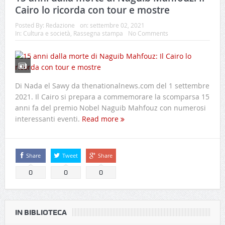
Cairo lo ricorda con tour e mostre
Posted By:
Redazione
on:
settembre 02, 2021
In:
Cultura e società
,
Rassegna stampa
No Comments
Di Nada el Sawy da thenationalnews.com del 1 settembre
2021. Il Cairo si prepara a commemorare la scomparsa 15
anni fa del premio Nobel Naguib Mahfouz con numerosi
interessanti eventi.
Read more
Share
Tweet
Share
0
0
0
IN BIBLIOTECA