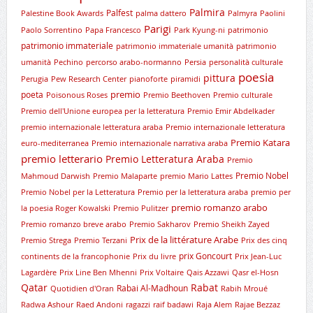
Palmira
Palfest
Palestine Book Awards
palma dattero
Palmyra
Paolini
Parigi
Paolo Sorrentino
Papa Francesco
Park Kyung-ni
patrimonio
patrimonio immateriale
patrimonio immateriale umanità
patrimonio
umanità
Pechino
percorso arabo-normanno
Persia
personalità culturale
poesia
pittura
Perugia
Pew Research Center
pianoforte
piramidi
premio
poeta
Poisonous Roses
Premio Beethoven
Premio culturale
Premio dell'Unione europea per la letteratura
Premio Emir Abdelkader
premio internazionale letteratura araba
Premio internazionale letteratura
Premio Katara
euro-mediterranea
Premio internazionale narrativa araba
premio letterario
Premio Letteratura Araba
Premio
Premio Nobel
Mahmoud Darwish
Premio Malaparte
premio Mario Lattes
Premio Nobel per la Letteratura
Premio per la letteratura araba
premio per
premio romanzo arabo
la poesia Roger Kowalski
Premio Pulitzer
Premio romanzo breve arabo
Premio Sakharov
Premio Sheikh Zayed
Prix de la littérature Arabe
Premio Strega
Premio Terzani
Prix des cinq
prix Goncourt
continents de la francophonie
Prix du livre
Prix Jean-Luc
Lagardère
Prix Line Ben Mhenni
Prix Voltaire
Qais Azzawi
Qasr el-Hosn
Qatar
Rabat
Rabai Al-Madhoun
Quotidien d'Oran
Rabih Mroué
Radwa Ashour
Raed Andoni
ragazzi
raif badawi
Raja Alem
Rajae Bezzaz