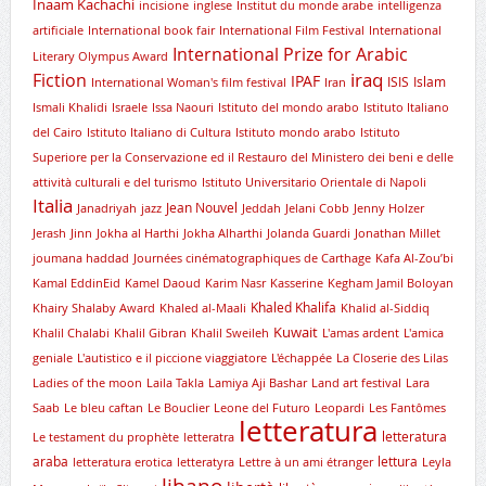
Inaam Kachachi
incisione
inglese
Institut du monde arabe
intelligenza
artificiale
International book fair
International Film Festival
International
International Prize for Arabic
Literary Olympus Award
iraq
Fiction
IPAF
ISIS
Islam
International Woman's film festival
Iran
Ismali Khalidi
Israele
Issa Naouri
Istituto del mondo arabo
Istituto Italiano
del Cairo
Istituto Italiano di Cultura
Istituto mondo arabo
Istituto
Superiore per la Conservazione ed il Restauro del Ministero dei beni e delle
attività culturali e del turismo
Istituto Universitario Orientale di Napoli
Italia
Jean Nouvel
Janadriyah
jazz
Jeddah
Jelani Cobb
Jenny Holzer
Jerash
Jinn
Jokha al Harthi
Jokha Alharthi
Jolanda Guardi
Jonathan Millet
joumana haddad
Journées cinématographiques de Carthage
Kafa Al-Zou’bi
Kamal EddinEid
Kamel Daoud
Karim Nasr
Kasserine
Kegham Jamil Boloyan
Khaled Khalifa
Khairy Shalaby Award
Khaled al-Maali
Khalid al-Siddiq
Kuwait
Khalil Chalabi
Khalil Gibran
Khalil Sweileh
L'amas ardent
L'amica
geniale
L'autistico e il piccione viaggiatore
L'échappée
La Closerie des Lilas
Ladies of the moon
Laila Takla
Lamiya Aji Bashar
Land art festival
Lara
Saab
Le bleu caftan
Le Bouclier
Leone del Futuro
Leopardi
Les Fantômes
letteratura
letteratura
Le testament du prophète
letteratra
araba
lettura
letteratura erotica
letteratyra
Lettre à un ami étranger
Leyla
libano