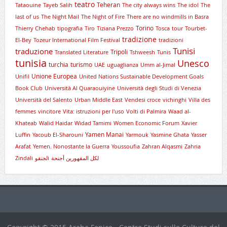
teatro
Teheran
Tataouine
Tayeb Salih
The city always wins
The idol
The
last of us
The Night Mail
The Night of Fire
There are no windmills in Basra
Torino
Thierry Chehab
tipografia
Tiro
Tiziana Prezzo
Tosca
tour
Tourbet-
tradizione
El-Bey
Tozeur International Film Festival
tradizioni
Tunisi
traduzione
Tripoli
Translated Literature
Tshweesh
Tunis
tunisia
Unesco
turchia
turismo
UAE
uguaglianza
Umm al-Jimal
Unione Europea
Unifil
United Nations Sustainable Development Goals
Book Club
Università Al Quaraouiyine
Università degli Studi di Venezia
Università del Salento
Urban Middle East
Vendesi croce
vichinghi
Villa des
femmes
vincitore
Vita: istruzioni per l'uso
Volti di Palmira
Waad al-
Khateab
Walid Haidar
Widad Tamimi
Women Economic Forum
Xavier
Yamen Manai
Luffin
Yacoub El-Sharouni
Yarmouk
Yasmine Ghata
Yasser
Arafat
Yemen. Nonostante la Guerra
Youssoufia
Zahran Alqasmi
Zahria
Zindali
لجنقوi
لكل المقهورين أجنحة