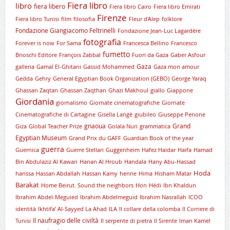
Fiera libro
libro
fiera libero
Fiera libro Cairo
Fiera libro Emirati
Firenze
Fiera libro Tunisi
film
filosofia
Fleur d'Alep
folklore
Fondazione Giangiacomo Feltrinelli
Fondazione Jean-Luc Lagardère
fotografia
Forever is now
For Sama
Francesca Bellino
Francesco
fumetto
Brioschi Editore
François Zabbal
Fuori da Gaza
Gaber Asfour
Gaza
galleria
Gamal El-Ghitani
Gassid Mohammed
Gaza mon amour
Gedda
Gehry
General Egyptian Book Organization (GEBO)
George Yaraq
Ghassan Zaqtan
Ghassan Zaqthan
Ghazi Makhoul
giallo
Giappone
Giordania
giornalismo
Giornate cinematografiche
Giornate
Cinematografiche di Cartagine
Gisella Langè
giubileo
Giuseppe Penone
gnaoua
Grand
Giza
Global Teacher Prize
Golala Nuri
grammatica
Egyptian Museum
Grand Prix du GAFF
Guardian Book of the year
guerra
Guernica
Guerre Stellari
Guggenheim
Hafez Haidar
Haifa
Hamad
Bin Abdulaziz Al Kawari
Hanan Al Hroub
Handala
Hany Abu-Hassad
Hoda
harissa
Hassan Abdallah
Hassan Kamy
henne
Hima
Hisham Matar
Barakat
Home Beirut. Sound the neighbors
Hon
Hédi
Ibn Khaldun
Ibrahim Abdel-Meguied
Ibrahim Abdelmeguid
Ibrahim Nasrallah
ICOO
identità
Ikhtifa’ Al-Sayyed La Ahad
ILA
Il collare della colomba
Il Corriere di
Il naufragio delle civiltà
Tunisi
Il serpente di pietra
Il Sirente
Iman Kamel