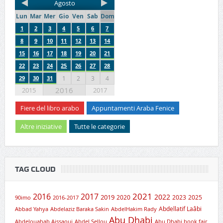
Agosto
Lun
Mar
Mer
Gio
Ven
Sab
Dom
1
2
3
4
5
6
7
8
9
10
11
12
13
14
15
16
17
18
19
20
21
22
23
24
25
26
27
28
29
30
31
1
2
3
4
2016
2015
2017
Fiere del libro arabo
Appuntamenti Araba Fenice
Altre iniziative
Tutte le categorie
TAG CLOUD
2021
2016
2017
2019
2022
2020
2023
2025
90imo
2016-2017
Abdellatif Laâbi
Abbad Yahya
Abdelaziz Baraka Sakin
AbdelHakim Rady
Abu Dhabi
Abdelouahab Aissaoui
Abdel Sellou
Abu Dhabi book fair