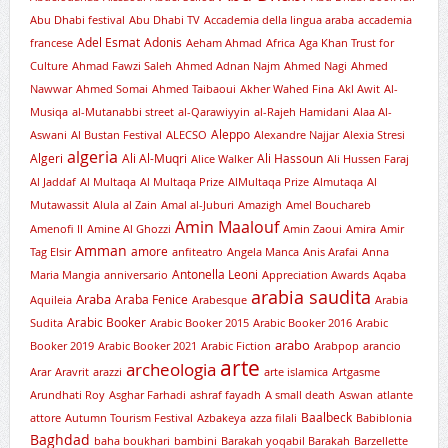
Abu Dhabi festival
Abu Dhabi TV
Accademia della lingua araba
accademia
Adel Esmat
Adonis
francese
Aeham Ahmad
Africa
Aga Khan Trust for
Culture
Ahmad Fawzi Saleh
Ahmed Adnan Najm
Ahmed Nagi
Ahmed
Nawwar
Ahmed Somai
Ahmed Taibaoui
Akher Wahed Fina
Akl Awit
Al-
Musiqa
al-Mutanabbi street
al-Qarawiyyin
al-Rajeh Hamidani
Alaa Al-
Aleppo
Aswani
Al Bustan Festival
ALECSO
Alexandre Najjar
Alexia Stresi
algeria
Algeri
Ali Al-Muqri
Ali Hassoun
Alice Walker
Ali Hussen Faraj
Al Jaddaf
Al Multaqa
Al Multaqa Prize
AlMultaqa Prize
Almutaqa
Al
Mutawassit
Alula
al Zain
Amal al-Juburi
Amazigh
Amel Bouchareb
Amin Maalouf
Amenofi II
Amine Al Ghozzi
Amin Zaoui
Amira
Amir
Amman
amore
Tag Elsir
anfiteatro
Angela Manca
Anis Arafai
Anna
Antonella Leoni
Maria Mangia
anniversario
Appreciation Awards
Aqaba
arabia saudita
Araba
Araba Fenice
Aquileia
Arabesque
Arabia
Arabic Booker
Sudita
Arabic Booker 2015
Arabic Booker 2016
Arabic
arabo
Booker 2019
Arabic Booker 2021
Arabic Fiction
Arabpop
arancio
arte
archeologia
Arar
Aravrit
arazzi
arte islamica
Artgasme
Arundhati Roy
Asghar Farhadi
ashraf fayadh
A small death
Aswan
atlante
Baalbeck
attore
Autumn Tourism Festival
Azbakeya
azza filali
Babiblonia
Baghdad
baha boukhari
bambini
Barakah yoqabil Barakah
Barzellette