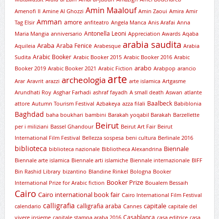
Amin Maalouf
Amenofi II
Amine Al Ghozzi
Amin Zaoui
Amira
Amir
Amman
amore
Tag Elsir
anfiteatro
Angela Manca
Anis Arafai
Anna
Antonella Leoni
Maria Mangia
anniversario
Appreciation Awards
Aqaba
arabia saudita
Araba
Araba Fenice
Aquileia
Arabesque
Arabia
Arabic Booker
Sudita
Arabic Booker 2015
Arabic Booker 2016
Arabic
arabo
Booker 2019
Arabic Booker 2021
Arabic Fiction
Arabpop
arancio
arte
archeologia
Arar
Aravrit
arazzi
arte islamica
Artgasme
Arundhati Roy
Asghar Farhadi
ashraf fayadh
A small death
Aswan
atlante
Baalbeck
attore
Autumn Tourism Festival
Azbakeya
azza filali
Babiblonia
Baghdad
baha boukhari
bambini
Barakah yoqabil Barakah
Barzellette
Beirut
per i miliziani
Bassel Ghandour
Beirut Art Fair
Beirut
International Film Festival
Bellezza sospesa
beni cultura
Berlinale 2016
biblioteca
Biennale
biblioteca nazionale
Bibliotheca Alexandrina
Biennale arte islamica
Biennale arti islamiche
Biennale internazionale
BIFF
Bin Rashid Library
bizantino
Blandine Rinkel
Bologna
Booker
Booker Prize
International Prize for Arabic fiction
Boualem Bessaih
Cairo
Cairo international book fair
Cairo International Film Festival
calligrafia
capitale
calligrafia araba
calendario
Cannes
capitale del
Casablanca
vivere insieme
capitale stampa araba 2016
casa editrice
casa