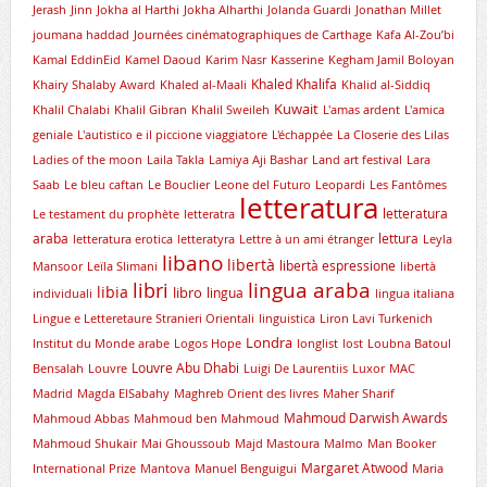
Jerash
Jinn
Jokha al Harthi
Jokha Alharthi
Jolanda Guardi
Jonathan Millet
joumana haddad
Journées cinématographiques de Carthage
Kafa Al-Zou’bi
Kamal EddinEid
Kamel Daoud
Karim Nasr
Kasserine
Kegham Jamil Boloyan
Khaled Khalifa
Khairy Shalaby Award
Khaled al-Maali
Khalid al-Siddiq
Kuwait
Khalil Chalabi
Khalil Gibran
Khalil Sweileh
L'amas ardent
L'amica
geniale
L'autistico e il piccione viaggiatore
L'échappée
La Closerie des Lilas
Ladies of the moon
Laila Takla
Lamiya Aji Bashar
Land art festival
Lara
Saab
Le bleu caftan
Le Bouclier
Leone del Futuro
Leopardi
Les Fantômes
letteratura
letteratura
Le testament du prophète
letteratra
araba
lettura
letteratura erotica
letteratyra
Lettre à un ami étranger
Leyla
libano
libertà
libertà espressione
Mansoor
Leïla Slimani
libertà
lingua araba
libri
libia
libro
lingua
individuali
lingua italiana
Lingue e Letteretaure Stranieri Orientali
linguistica
Liron Lavi Turkenich
Londra
lnstitut du Monde arabe
Logos Hope
longlist
lost
Loubna Batoul
Louvre Abu Dhabi
Bensalah
Louvre
Luigi De Laurentiis
Luxor
MAC
Madrid
Magda ElSabahy
Maghreb Orient des livres
Maher Sharif
Mahmoud Darwish Awards
Mahmoud Abbas
Mahmoud ben Mahmoud
Mahmoud Shukair
Mai Ghoussoub
Majd Mastoura
Malmo
Man Booker
Margaret Atwood
International Prize
Mantova
Manuel Benguigui
Maria