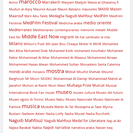
marocco
Marrakech
Avino
Maryam Madjidi
Masra al-Gharaniq fi
MAXXI
Mazen
Mudun al-Aqiq
Maurice Aouad
Mauro Balzano
mausoleo
Maarouf
Medaglia Naguib Mahfouz
MedFilm
Ma’n Abu Taleb
MedFilm
MedFilm Festival
medio oriente
Ferstival
Medicina araba
Mediterraneo
Mediterraneo contemporaneo
memorie
metalli
Middle
Middle East Now
migranti
East No
Mi hai cambiato la vita
Milano
Million's Poet
Mir-Jean Bou Chaaya
Mister N
MIUR
Mohamed
Ben Attia
Mohamed Diab
Mohamed Kotb
mohamed mouftakir
Mohamed
Rabie
Mohammad Al Attar
Mohammed Al-Maazuz
Mohammed Alnaas
Mohammed Hasan Alwan
Mohammed Sultan
Monastero Santa Caterina
mostra
mondo arabo
Mosul
mosaico
Moufid Shehab
Mourid
Barghouti
Mr Moon
MUDEC
Muhammad Al-Darraji
Muhammad Mahdi al-
Multaqa Prize
Muscat
Jawahiri
Muhsin al-Ramli
Muin Masri
Muscat
museo
International Book Fair
musei
museo cultura
Museo del futuro
Museo egizio di Torino
Museo Nabu
Museo Nazionale
Museo Nazionale di
musica
Palmira
Mustafa Wahbi Al-Tal
Mustapha al-Taee
Myrna
Bustani
Nadeem Aslam
Nadia Lotfy
Nadia Murad
Nadia Rocchetti
Naguib Mahfouz
Naguib Mahfouz Medal for Literature
Naji al-Ali
Napoli
narrativa
Najwa Barakat
Nakba
narrativa araba
Nasser Iraq