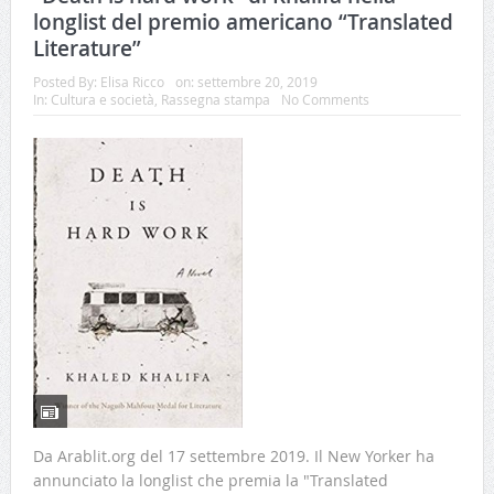
longlist del premio americano “Translated
Literature”
Posted By:
Elisa Ricco
on:
settembre 20, 2019
In:
Cultura e società
,
Rassegna stampa
No Comments
Da Arablit.org del 17 settembre 2019. Il New Yorker ha
annunciato la longlist che premia la "Translated