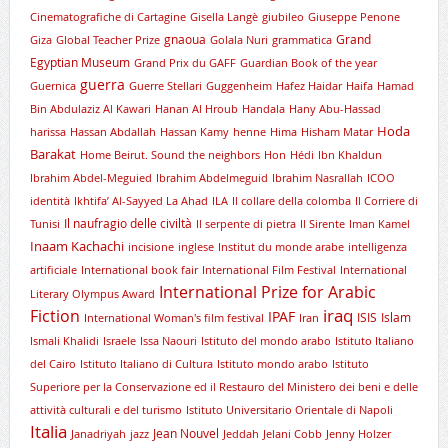
Cinematografiche di Cartagine
Gisella Langè
giubileo
Giuseppe Penone
gnaoua
Grand
Giza
Global Teacher Prize
Golala Nuri
grammatica
Egyptian Museum
Grand Prix du GAFF
Guardian Book of the year
guerra
Guernica
Guerre Stellari
Guggenheim
Hafez Haidar
Haifa
Hamad
Bin Abdulaziz Al Kawari
Hanan Al Hroub
Handala
Hany Abu-Hassad
Hoda
harissa
Hassan Abdallah
Hassan Kamy
henne
Hima
Hisham Matar
Barakat
Home Beirut. Sound the neighbors
Hon
Hédi
Ibn Khaldun
Ibrahim Abdel-Meguied
Ibrahim Abdelmeguid
Ibrahim Nasrallah
ICOO
identità
Ikhtifa’ Al-Sayyed La Ahad
ILA
Il collare della colomba
Il Corriere di
Il naufragio delle civiltà
Tunisi
Il serpente di pietra
Il Sirente
Iman Kamel
Inaam Kachachi
incisione
inglese
Institut du monde arabe
intelligenza
artificiale
International book fair
International Film Festival
International
International Prize for Arabic
Literary Olympus Award
iraq
Fiction
IPAF
ISIS
Islam
International Woman's film festival
Iran
Ismali Khalidi
Israele
Issa Naouri
Istituto del mondo arabo
Istituto Italiano
del Cairo
Istituto Italiano di Cultura
Istituto mondo arabo
Istituto
Superiore per la Conservazione ed il Restauro del Ministero dei beni e delle
attività culturali e del turismo
Istituto Universitario Orientale di Napoli
Italia
Jean Nouvel
Janadriyah
jazz
Jeddah
Jelani Cobb
Jenny Holzer