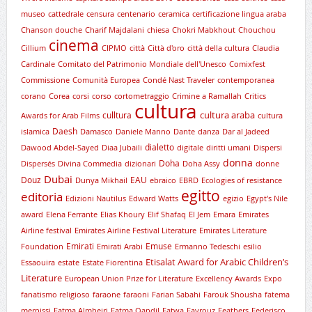
museo
cattedrale
censura
centenario
ceramica
certificazione lingua araba
Chanson douche
Charif Majdalani
chiesa
Chokri Mabkhout
Chouchou
cinema
Cillium
CIPMO
città
Città d'oro
città della cultura
Claudia
Cardinale
Comitato del Patrimonio Mondiale dell'Unesco
Comixfest
Commissione
Comunità Europea
Condé Nast Traveler
contemporanea
corano
Corea
corsi
corso
cortometraggio
Crimine a Ramallah
Critics
cultura
cultura araba
culltura
Awards for Arab Films
cultura
Daesh
islamica
Damasco
Daniele Manno
Dante
danza
Dar al Jadeed
dialetto
Dawood Abdel-Sayed
Diaa Jubaili
digitale
diritti umani
Dispersi
donna
Doha
Dispersés
Divina Commedia
dizionari
Doha Assy
donne
Dubai
Douz
EAU
Dunya Mikhail
ebraico
EBRD
Ecologies of resistance
egitto
editoria
Edizioni Nautilus
Edward Watts
egizio
Egypt's Nile
award
Elena Ferrante
Elias Khoury
Elif Shafaq
El Jem
Emara
Emirates
Airline festival
Emirates Airline Festival Literature
Emirates Literature
Emirati
Emuse
Foundation
Emirati Arabi
Ermanno Tedeschi
esilio
Etisalat Award for Arabic Children’s
Essaouira
estate
Estate Fiorentina
Literature
European Union Prize for Literature
Excellency Awards
Expo
fanatismo religioso
faraone
faraoni
Farian Sabahi
Farouk Shousha
fatema
mernissi
Fatma Almheiri
Fatma Qandil
Fatwa
Fayrouz
Feathers
Federisco