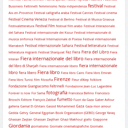
festival
Busonero
Feltrinelli
femminismo
festa indipendenza
Festival
Aix-en-Provence
Festival calligrafia araba
Festival Cannes
Festival cinema
Festival Cinema Venezia
Festival di Berlino
Festival di Musica Gnaoua
Festival Film
Festivaletteratura
festival film arabo
Festival Interazionale
del Sahara
Festival internazionale dei Ksour
Festival internazionale di
musica sinfonica
Festival Internazionale di Poesia
Festival internazionale
Festival letteratura
Festival internazionale Sahara
Marrakech
Festival
Fiera del Libro
Fez
Fiera
letteratura migranti
Festival Sharquiat
Fiera
Fiera internazionale del libro
Fiera internazionale
Interan
fiera internazionale
del libro di Sharjah
Fiera internazionale libero
Fiera libro
libro
fiera libero
Fiera libro Cairo
Fiera libro Emirati
Firenze
Fiera libro Tunisi
film
filosofia
Fleur d'Alep
folklore
Fondazione Giangiacomo Feltrinelli
Fondazione Jean-Luc Lagardère
fotografia
Forever is now
For Sama
Francesca Bellino
Francesco
fumetto
Brioschi Editore
François Zabbal
Fuori da Gaza
Gaber Asfour
Gaza
galleria
Gamal El-Ghitani
Gassid Mohammed
Gaza mon amour
Gedda
Gehry
General Egyptian Book Organization (GEBO)
George Yaraq
Ghassan Zaqtan
Ghassan Zaqthan
Ghazi Makhoul
giallo
Giappone
Giordania
giornalismo
Giornate cinematografiche
Giornate