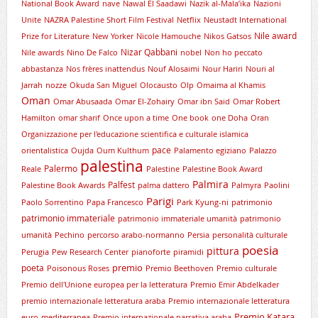
National Book Award
nave
Nawal El Saadawi
Nazik al-Mala’ika
Nazioni
Unite
NAZRA Palestine Short Film Festival
Netflix
Neustadt International
Nile award
Prize for Literature
New Yorker
Nicole Hamouche
Nikos Gatsos
Nizar Qabbani
Nile awards
Nino De Falco
nobel
Non ho peccato
abbastanza
Nos frères inattendus
Nouf Alosaimi
Nour Hariri
Nouri al
Jarrah
nozze
Okuda San Miguel
Olocausto
Olp
Omaima al Khamis
Oman
Omar Abusaada
Omar El-Zohairy
Omar ibn Said
Omar Robert
Hamilton
omar sharif
Once upon a time
One book
one Doha
Oran
Organizzazione per l'educazione scientifica e culturale islamica
pace
orientalistica
Oujda
Oum Kulthum
Palamento egiziano
Palazzo
palestina
Palermo
Reale
Palestine
Palestine Book Award
Palmira
Palfest
Palestine Book Awards
palma dattero
Palmyra
Paolini
Parigi
Paolo Sorrentino
Papa Francesco
Park Kyung-ni
patrimonio
patrimonio immateriale
patrimonio immateriale umanità
patrimonio
umanità
Pechino
percorso arabo-normanno
Persia
personalità culturale
poesia
pittura
Perugia
Pew Research Center
pianoforte
piramidi
premio
poeta
Poisonous Roses
Premio Beethoven
Premio culturale
Premio dell'Unione europea per la letteratura
Premio Emir Abdelkader
premio internazionale letteratura araba
Premio internazionale letteratura
Premio Katara
euro-mediterranea
Premio internazionale narrativa araba