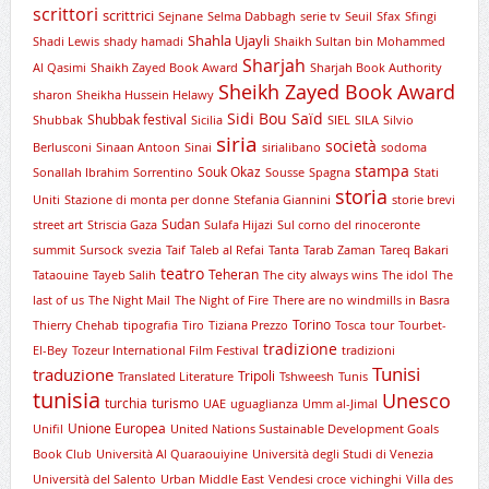
scrittori
scrittrici
Sejnane
Selma Dabbagh
serie tv
Seuil
Sfax
Sfingi
Shahla Ujayli
Shadi Lewis
shady hamadi
Shaikh Sultan bin Mohammed
Sharjah
Al Qasimi
Shaikh Zayed Book Award
Sharjah Book Authority
Sheikh Zayed Book Award
sharon
Sheikha Hussein Helawy
Sidi Bou Saïd
Shubbak festival
Shubbak
Sicilia
SIEL
SILA
Silvio
siria
società
Berlusconi
Sinaan Antoon
Sinai
sirialibano
sodoma
stampa
Souk Okaz
Sonallah Ibrahim
Sorrentino
Sousse
Spagna
Stati
storia
Uniti
Stazione di monta per donne
Stefania Giannini
storie brevi
Sudan
street art
Striscia Gaza
Sulafa Hijazi
Sul corno del rinoceronte
summit
Sursock
svezia
Taif
Taleb al Refai
Tanta
Tarab Zaman
Tareq Bakari
teatro
Teheran
Tataouine
Tayeb Salih
The city always wins
The idol
The
last of us
The Night Mail
The Night of Fire
There are no windmills in Basra
Torino
Thierry Chehab
tipografia
Tiro
Tiziana Prezzo
Tosca
tour
Tourbet-
tradizione
El-Bey
Tozeur International Film Festival
tradizioni
Tunisi
traduzione
Tripoli
Translated Literature
Tshweesh
Tunis
tunisia
Unesco
turchia
turismo
UAE
uguaglianza
Umm al-Jimal
Unione Europea
Unifil
United Nations Sustainable Development Goals
Book Club
Università Al Quaraouiyine
Università degli Studi di Venezia
Università del Salento
Urban Middle East
Vendesi croce
vichinghi
Villa des