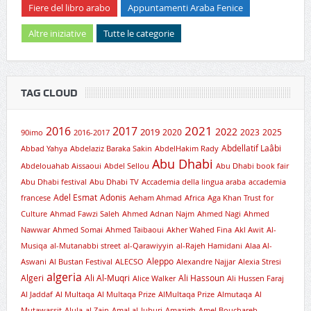
Fiere del libro arabo
Appuntamenti Araba Fenice
Altre iniziative
Tutte le categorie
TAG CLOUD
2021
2016
2017
2019
2022
2020
2023
2025
90imo
2016-2017
Abdellatif Laâbi
Abbad Yahya
Abdelaziz Baraka Sakin
AbdelHakim Rady
Abu Dhabi
Abdelouahab Aissaoui
Abdel Sellou
Abu Dhabi book fair
Abu Dhabi festival
Abu Dhabi TV
Accademia della lingua araba
accademia
Adel Esmat
Adonis
francese
Aeham Ahmad
Africa
Aga Khan Trust for
Culture
Ahmad Fawzi Saleh
Ahmed Adnan Najm
Ahmed Nagi
Ahmed
Nawwar
Ahmed Somai
Ahmed Taibaoui
Akher Wahed Fina
Akl Awit
Al-
Musiqa
al-Mutanabbi street
al-Qarawiyyin
al-Rajeh Hamidani
Alaa Al-
Aleppo
Aswani
Al Bustan Festival
ALECSO
Alexandre Najjar
Alexia Stresi
algeria
Algeri
Ali Al-Muqri
Ali Hassoun
Alice Walker
Ali Hussen Faraj
Al Jaddaf
Al Multaqa
Al Multaqa Prize
AlMultaqa Prize
Almutaqa
Al
Mutawassit
Alula
al Zain
Amal al-Juburi
Amazigh
Amel Bouchareb