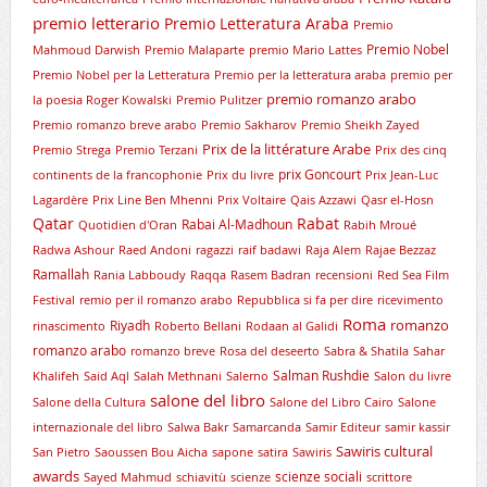
premio letterario
Premio Letteratura Araba
Premio
Premio Nobel
Mahmoud Darwish
Premio Malaparte
premio Mario Lattes
Premio Nobel per la Letteratura
Premio per la letteratura araba
premio per
premio romanzo arabo
la poesia Roger Kowalski
Premio Pulitzer
Premio romanzo breve arabo
Premio Sakharov
Premio Sheikh Zayed
Prix de la littérature Arabe
Premio Strega
Premio Terzani
Prix des cinq
prix Goncourt
continents de la francophonie
Prix du livre
Prix Jean-Luc
Lagardère
Prix Line Ben Mhenni
Prix Voltaire
Qais Azzawi
Qasr el-Hosn
Qatar
Rabat
Rabai Al-Madhoun
Quotidien d'Oran
Rabih Mroué
Radwa Ashour
Raed Andoni
ragazzi
raif badawi
Raja Alem
Rajae Bezzaz
Ramallah
Rania Labboudy
Raqqa
Rasem Badran
recensioni
Red Sea Film
Festival
remio per il romanzo arabo
Repubblica si fa per dire
ricevimento
Roma
romanzo
Riyadh
rinascimento
Roberto Bellani
Rodaan al Galidi
romanzo arabo
romanzo breve
Rosa del deseerto
Sabra & Shatila
Sahar
Salman Rushdie
Khalifeh
Said Aql
Salah Methnani
Salerno
Salon du livre
salone del libro
Salone della Cultura
Salone del Libro Cairo
Salone
internazionale del libro
Salwa Bakr
Samarcanda
Samir Editeur
samir kassir
Sawiris cultural
San Pietro
Saoussen Bou Aicha
sapone
satira
Sawiris
awards
scienze sociali
Sayed Mahmud
schiavitù
scienze
scrittore