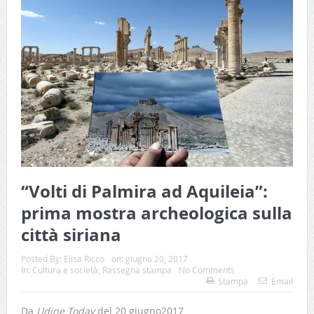
“Volti di Palmira ad Aquileia”:
prima mostra archeologica sulla
città siriana
Posted By:
Elisa Ricco
on:
giugno 20, 2017
In:
Cultura e società
,
Rassegna stampa
No Comments
Stampa
Email
Da
Udine Today
del 20 giugno2017