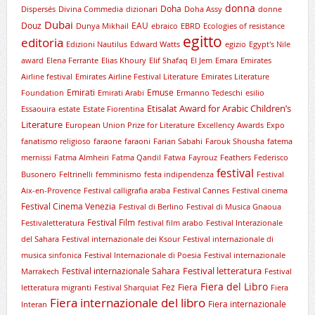
donna
Doha
Dispersés
Divina Commedia
dizionari
Doha Assy
donne
Dubai
Douz
EAU
Dunya Mikhail
ebraico
EBRD
Ecologies of resistance
egitto
editoria
Edizioni Nautilus
Edward Watts
egizio
Egypt's Nile
award
Elena Ferrante
Elias Khoury
Elif Shafaq
El Jem
Emara
Emirates
Airline festival
Emirates Airline Festival Literature
Emirates Literature
Emirati
Emuse
Foundation
Emirati Arabi
Ermanno Tedeschi
esilio
Etisalat Award for Arabic Children’s
Essaouira
estate
Estate Fiorentina
Literature
European Union Prize for Literature
Excellency Awards
Expo
fanatismo religioso
faraone
faraoni
Farian Sabahi
Farouk Shousha
fatema
mernissi
Fatma Almheiri
Fatma Qandil
Fatwa
Fayrouz
Feathers
Federisco
festival
Busonero
Feltrinelli
femminismo
festa indipendenza
Festival
Aix-en-Provence
Festival calligrafia araba
Festival Cannes
Festival cinema
Festival Cinema Venezia
Festival di Berlino
Festival di Musica Gnaoua
Festival Film
Festivaletteratura
festival film arabo
Festival Interazionale
del Sahara
Festival internazionale dei Ksour
Festival internazionale di
musica sinfonica
Festival Internazionale di Poesia
Festival internazionale
Festival letteratura
Festival internazionale Sahara
Marrakech
Festival
Fiera del Libro
Fez
Fiera
letteratura migranti
Festival Sharquiat
Fiera
Fiera internazionale del libro
Fiera internazionale
Interan