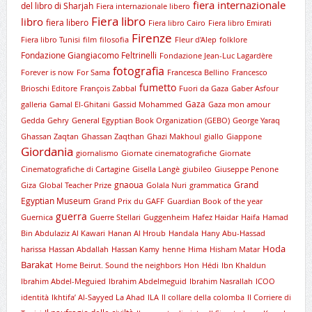
fiera internazionale
del libro di Sharjah
Fiera internazionale libero
Fiera libro
libro
fiera libero
Fiera libro Cairo
Fiera libro Emirati
Firenze
Fiera libro Tunisi
film
filosofia
Fleur d'Alep
folklore
Fondazione Giangiacomo Feltrinelli
Fondazione Jean-Luc Lagardère
fotografia
Forever is now
For Sama
Francesca Bellino
Francesco
fumetto
Brioschi Editore
François Zabbal
Fuori da Gaza
Gaber Asfour
Gaza
galleria
Gamal El-Ghitani
Gassid Mohammed
Gaza mon amour
Gedda
Gehry
General Egyptian Book Organization (GEBO)
George Yaraq
Ghassan Zaqtan
Ghassan Zaqthan
Ghazi Makhoul
giallo
Giappone
Giordania
giornalismo
Giornate cinematografiche
Giornate
Cinematografiche di Cartagine
Gisella Langè
giubileo
Giuseppe Penone
gnaoua
Grand
Giza
Global Teacher Prize
Golala Nuri
grammatica
Egyptian Museum
Grand Prix du GAFF
Guardian Book of the year
guerra
Guernica
Guerre Stellari
Guggenheim
Hafez Haidar
Haifa
Hamad
Bin Abdulaziz Al Kawari
Hanan Al Hroub
Handala
Hany Abu-Hassad
Hoda
harissa
Hassan Abdallah
Hassan Kamy
henne
Hima
Hisham Matar
Barakat
Home Beirut. Sound the neighbors
Hon
Hédi
Ibn Khaldun
Ibrahim Abdel-Meguied
Ibrahim Abdelmeguid
Ibrahim Nasrallah
ICOO
identità
Ikhtifa’ Al-Sayyed La Ahad
ILA
Il collare della colomba
Il Corriere di