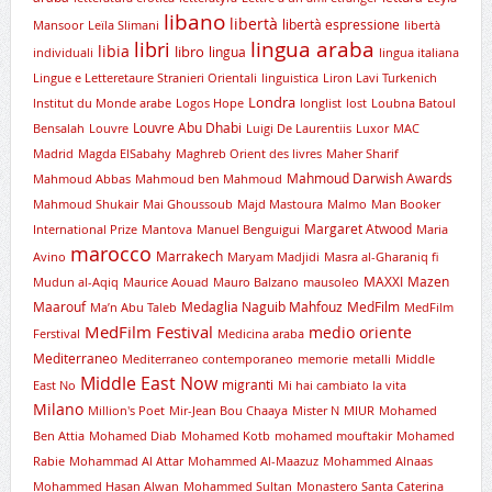
libano
libertà
libertà espressione
Mansoor
Leïla Slimani
libertà
lingua araba
libri
libia
libro
lingua
individuali
lingua italiana
Lingue e Letteretaure Stranieri Orientali
linguistica
Liron Lavi Turkenich
Londra
lnstitut du Monde arabe
Logos Hope
longlist
lost
Loubna Batoul
Louvre Abu Dhabi
Bensalah
Louvre
Luigi De Laurentiis
Luxor
MAC
Madrid
Magda ElSabahy
Maghreb Orient des livres
Maher Sharif
Mahmoud Darwish Awards
Mahmoud Abbas
Mahmoud ben Mahmoud
Mahmoud Shukair
Mai Ghoussoub
Majd Mastoura
Malmo
Man Booker
Margaret Atwood
International Prize
Mantova
Manuel Benguigui
Maria
marocco
Marrakech
Avino
Maryam Madjidi
Masra al-Gharaniq fi
MAXXI
Mazen
Mudun al-Aqiq
Maurice Aouad
Mauro Balzano
mausoleo
Maarouf
Medaglia Naguib Mahfouz
MedFilm
Ma’n Abu Taleb
MedFilm
MedFilm Festival
medio oriente
Ferstival
Medicina araba
Mediterraneo
Mediterraneo contemporaneo
memorie
metalli
Middle
Middle East Now
migranti
East No
Mi hai cambiato la vita
Milano
Million's Poet
Mir-Jean Bou Chaaya
Mister N
MIUR
Mohamed
Ben Attia
Mohamed Diab
Mohamed Kotb
mohamed mouftakir
Mohamed
Rabie
Mohammad Al Attar
Mohammed Al-Maazuz
Mohammed Alnaas
Mohammed Hasan Alwan
Mohammed Sultan
Monastero Santa Caterina