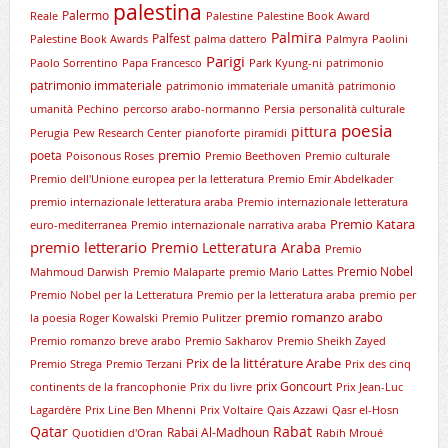
palestina
Palermo
Reale
Palestine
Palestine Book Award
Palmira
Palfest
Palestine Book Awards
palma dattero
Palmyra
Paolini
Parigi
Paolo Sorrentino
Papa Francesco
Park Kyung-ni
patrimonio
patrimonio immateriale
patrimonio immateriale umanità
patrimonio
umanità
Pechino
percorso arabo-normanno
Persia
personalità culturale
poesia
pittura
Perugia
Pew Research Center
pianoforte
piramidi
premio
poeta
Poisonous Roses
Premio Beethoven
Premio culturale
Premio dell'Unione europea per la letteratura
Premio Emir Abdelkader
premio internazionale letteratura araba
Premio internazionale letteratura
Premio Katara
euro-mediterranea
Premio internazionale narrativa araba
premio letterario
Premio Letteratura Araba
Premio
Premio Nobel
Mahmoud Darwish
Premio Malaparte
premio Mario Lattes
Premio Nobel per la Letteratura
Premio per la letteratura araba
premio per
premio romanzo arabo
la poesia Roger Kowalski
Premio Pulitzer
Premio romanzo breve arabo
Premio Sakharov
Premio Sheikh Zayed
Prix de la littérature Arabe
Premio Strega
Premio Terzani
Prix des cinq
prix Goncourt
continents de la francophonie
Prix du livre
Prix Jean-Luc
Lagardère
Prix Line Ben Mhenni
Prix Voltaire
Qais Azzawi
Qasr el-Hosn
Qatar
Rabat
Rabai Al-Madhoun
Quotidien d'Oran
Rabih Mroué