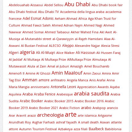
Abu Dhabi
Abdelouahab Aissaoui
Abdel Sellou
Abu Dhabi book fair
Abu Dhabi festival
Abu Dhabi TV
Accademia della lingua araba
accademia
Adel Esmat
Adonis
francese
Aeham Ahmad
Africa
Aga Khan Trust for
Culture
Ahmad Fawzi Saleh
Ahmed Adnan Najm
Ahmed Nagi
Ahmed
Nawwar
Ahmed Somai
Ahmed Taibaoui
Akher Wahed Fina
Akl Awit
Al-
Musiqa
al-Mutanabbi street
al-Qarawiyyin
al-Rajeh Hamidani
Alaa Al-
Aleppo
Aswani
Al Bustan Festival
ALECSO
Alexandre Najjar
Alexia Stresi
algeria
Algeri
Ali Al-Muqri
Ali Hassoun
Alice Walker
Ali Hussen Faraj
Al Jaddaf
Al Multaqa
Al Multaqa Prize
AlMultaqa Prize
Almutaqa
Al
Mutawassit
Alula
al Zain
Amal al-Juburi
Amazigh
Amel Bouchareb
Amin Maalouf
Amenofi II
Amine Al Ghozzi
Amin Zaoui
Amira
Amir
Amman
amore
Tag Elsir
anfiteatro
Angela Manca
Anis Arafai
Anna
Antonella Leoni
Maria Mangia
anniversario
Appreciation Awards
Aqaba
arabia saudita
Araba
Araba Fenice
Aquileia
Arabesque
Arabia
Arabic Booker
Sudita
Arabic Booker 2015
Arabic Booker 2016
Arabic
arabo
Booker 2019
Arabic Booker 2021
Arabic Fiction
Arabpop
arancio
arte
archeologia
Arar
Aravrit
arazzi
arte islamica
Artgasme
Arundhati Roy
Asghar Farhadi
ashraf fayadh
A small death
Aswan
atlante
Baalbeck
attore
Autumn Tourism Festival
Azbakeya
azza filali
Babiblonia