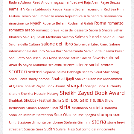
Radwa Ashour
Raed Andoni
ragazzi
raif badawi
Raja Alem
Rajae Bezzaz
Ramallah
Rania Labboudy
Raqqa
Rasem Badran
recensioni
Red Sea Film
Festival
remio per il romanzo arabo
Repubblica si fa per dire
ricevimento
Roma
romanzo
Riyadh
rinascimento
Roberto Bellani
Rodaan al Galidi
romanzo arabo
romanzo breve
Rosa del deseerto
Sabra & Shatila
Sahar
Salman Rushdie
Khalifeh
Said Aql
Salah Methnani
Salerno
Salon du livre
salone del libro
Salone della Cultura
Salone del Libro Cairo
Salone
internazionale del libro
Salwa Bakr
Samarcanda
Samir Editeur
samir kassir
Sawiris cultural
San Pietro
Saoussen Bou Aicha
sapone
satira
Sawiris
awards
scienze sociali
Sayed Mahmud
schiavitù
scienze
scrittore
scrittori
scrittrici
Sejnane
Selma Dabbagh
serie tv
Seuil
Sfax
Sfingi
Shahla Ujayli
Shadi Lewis
shady hamadi
Shaikh Sultan bin Mohammed
Sharjah
Al Qasimi
Shaikh Zayed Book Award
Sharjah Book Authority
Sheikh Zayed Book Award
sharon
Sheikha Hussein Helawy
Sidi Bou Saïd
Shubbak festival
Shubbak
Sicilia
SIEL
SILA
Silvio
siria
società
Berlusconi
Sinaan Antoon
Sinai
sirialibano
sodoma
stampa
Souk Okaz
Sonallah Ibrahim
Sorrentino
Sousse
Spagna
Stati
storia
Uniti
Stazione di monta per donne
Stefania Giannini
storie brevi
Sudan
street art
Striscia Gaza
Sulafa Hijazi
Sul corno del rinoceronte