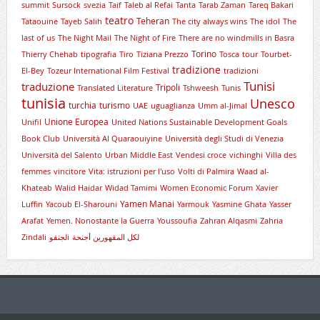
summit
Sursock
svezia
Taif
Taleb al Refai
Tanta
Tarab Zaman
Tareq Bakari
teatro
Teheran
Tataouine
Tayeb Salih
The city always wins
The idol
The
last of us
The Night Mail
The Night of Fire
There are no windmills in Basra
Torino
Thierry Chehab
tipografia
Tiro
Tiziana Prezzo
Tosca
tour
Tourbet-
tradizione
El-Bey
Tozeur International Film Festival
tradizioni
Tunisi
traduzione
Tripoli
Translated Literature
Tshweesh
Tunis
tunisia
Unesco
turchia
turismo
UAE
uguaglianza
Umm al-Jimal
Unione Europea
Unifil
United Nations Sustainable Development Goals
Book Club
Università Al Quaraouiyine
Università degli Studi di Venezia
Università del Salento
Urban Middle East
Vendesi croce
vichinghi
Villa des
femmes
vincitore
Vita: istruzioni per l'uso
Volti di Palmira
Waad al-
Khateab
Walid Haidar
Widad Tamimi
Women Economic Forum
Xavier
Yamen Manai
Luffin
Yacoub El-Sharouni
Yarmouk
Yasmine Ghata
Yasser
Arafat
Yemen. Nonostante la Guerra
Youssoufia
Zahran Alqasmi
Zahria
Zindali
لجنقوi
لكل المقهورين أجنحة