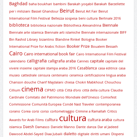
Baghdad
baha boukhari
bambini
Barakah yoqabil Barakah
Barzellette
Beirut
per i miliziani
Bassel Ghandour
Beirut Art Fair
Beirut
International Film Festival
Bellezza sospesa
beni cultura
Berlinale 2016
biblioteca
Biennale
biblioteca nazionale
Bibliotheca Alexandrina
Biennale arte islamica
Biennale arti islamiche
Biennale internazionale
BIFF
Bin Rashid Library
bizantino
Blandine Rinkel
Bologna
Booker
Booker Prize
International Prize for Arabic fiction
Boualem Bessaih
Cairo
Cairo international book fair
Cairo International Film Festival
calligrafia
capitale
calligrafia araba
calendario
Cannes
capitale del
Casablanca
vivere insieme
capitale stampa araba 2016
casa editrice
casa
museo
cattedrale
censura
centenario
ceramica
certificazione lingua araba
Chanson douche
Charif Majdalani
chiesa
Chokri Mabkhout
Chouchou
cinema
Cillium
CIPMO
città
Città d'oro
città della cultura
Claudia
Cardinale
Comitato del Patrimonio Mondiale dell'Unesco
Comixfest
Commissione
Comunità Europea
Condé Nast Traveler
contemporanea
corano
Corea
corsi
corso
cortometraggio
Crimine a Ramallah
Critics
cultura
cultura araba
culltura
Awards for Arab Films
cultura
Daesh
islamica
Damasco
Daniele Manno
Dante
danza
Dar al Jadeed
dialetto
Dawood Abdel-Sayed
Diaa Jubaili
digitale
diritti umani
Dispersi