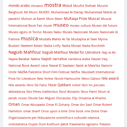
mostra
mondo arabo
Mosul
mosaico
Moufid Shehab
Mourid
Barghouti
Mr Moon
MUDEC
Muhammad Al-Darraji
Muhammad Mahdi al-
Multaqa Prize
Muscat
Jawahiri
Muhsin al-Ramli
Muin Masri
Muscat
museo
International Book Fair
musei
museo cultura
Museo del futuro
Museo egizio di Torino
Museo Nabu
Museo Nazionale
Museo Nazionale di
musica
Palmira
Mustafa Wahbi Al-Tal
Mustapha al-Taee
Myrna
Bustani
Nadeem Aslam
Nadia Lotfy
Nadia Murad
Nadia Rocchetti
Naguib Mahfouz
Naguib Mahfouz Medal for Literature
Naji al-Ali
Napoli
narrativa
Najwa Barakat
Nakba
narrativa araba
Nasser Iraq
National Book Award
nave
Nawal El Saadawi
Nazik al-Mala’ika
Nazioni
Unite
NAZRA Palestine Short Film Festival
Netflix
Neustadt International
Nile award
Prize for Literature
New Yorker
Nicole Hamouche
Nikos Gatsos
Nizar Qabbani
Nile awards
Nino De Falco
nobel
Non ho peccato
abbastanza
Nos frères inattendus
Nouf Alosaimi
Nour Hariri
Nouri al
Jarrah
nozze
Okuda San Miguel
Olocausto
Olp
Omaima al Khamis
Oman
Omar Abusaada
Omar El-Zohairy
Omar ibn Said
Omar Robert
Hamilton
omar sharif
Once upon a time
One book
one Doha
Oran
Organizzazione per l'educazione scientifica e culturale islamica
pace
orientalistica
Oujda
Oum Kulthum
Palamento egiziano
Palazzo