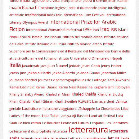
Il naufragio delle civiltà
Tunisi
Il serpente di pietra
Il Sirente
Iman Kamel
Inaam Kachachi
incisione
inglese
Institut du monde arabe
intelligenza
artificiale
International book fair
International Film Festival
International
International Prize for Arabic
Literary Olympus Award
iraq
Fiction
IPAF
ISIS
Islam
International Woman's film festival
Iran
Ismali Khalidi
Israele
Issa Naouri
Istituto del mondo arabo
Istituto Italiano
del Cairo
Istituto Italiano di Cultura
Istituto mondo arabo
Istituto
Superiore per la Conservazione ed il Restauro del Ministero dei beni e delle
attività culturali e del turismo
Istituto Universitario Orientale di Napoli
Italia
Jean Nouvel
Janadriyah
jazz
Jeddah
Jelani Cobb
Jenny Holzer
Jerash
Jinn
Jokha al Harthi
Jokha Alharthi
Jolanda Guardi
Jonathan Millet
joumana haddad
Journées cinématographiques de Carthage
Kafa Al-Zou’bi
Kamal EddinEid
Kamel Daoud
Karim Nasr
Kasserine
Kegham Jamil Boloyan
Khaled Khalifa
Khairy Shalaby Award
Khaled al-Maali
Khalid al-Siddiq
Kuwait
Khalil Chalabi
Khalil Gibran
Khalil Sweileh
L'amas ardent
L'amica
geniale
L'autistico e il piccione viaggiatore
L'échappée
La Closerie des Lilas
Ladies of the moon
Laila Takla
Lamiya Aji Bashar
Land art festival
Lara
Saab
Le bleu caftan
Le Bouclier
Leone del Futuro
Leopardi
Les Fantômes
letteratura
letteratura
Le testament du prophète
letteratra
araba
lettura
letteratura erotica
letteratyra
Lettre à un ami étranger
Leyla