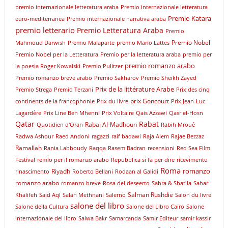
premio internazionale letteratura araba
Premio internazionale letteratura
Premio Katara
euro-mediterranea
Premio internazionale narrativa araba
premio letterario
Premio Letteratura Araba
Premio
Premio Nobel
Mahmoud Darwish
Premio Malaparte
premio Mario Lattes
Premio Nobel per la Letteratura
Premio per la letteratura araba
premio per
premio romanzo arabo
la poesia Roger Kowalski
Premio Pulitzer
Premio romanzo breve arabo
Premio Sakharov
Premio Sheikh Zayed
Prix de la littérature Arabe
Premio Strega
Premio Terzani
Prix des cinq
prix Goncourt
continents de la francophonie
Prix du livre
Prix Jean-Luc
Lagardère
Prix Line Ben Mhenni
Prix Voltaire
Qais Azzawi
Qasr el-Hosn
Qatar
Rabat
Rabai Al-Madhoun
Quotidien d'Oran
Rabih Mroué
Radwa Ashour
Raed Andoni
ragazzi
raif badawi
Raja Alem
Rajae Bezzaz
Ramallah
Rania Labboudy
Raqqa
Rasem Badran
recensioni
Red Sea Film
Festival
remio per il romanzo arabo
Repubblica si fa per dire
ricevimento
Roma
romanzo
Riyadh
rinascimento
Roberto Bellani
Rodaan al Galidi
romanzo arabo
romanzo breve
Rosa del deseerto
Sabra & Shatila
Sahar
Salman Rushdie
Khalifeh
Said Aql
Salah Methnani
Salerno
Salon du livre
salone del libro
Salone della Cultura
Salone del Libro Cairo
Salone
internazionale del libro
Salwa Bakr
Samarcanda
Samir Editeur
samir kassir