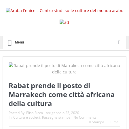
Menu
Rabat prende il posto di
Marrakech come città africana
della cultura
Posted By:
Elisa Ricco
on:
gennaio 23, 2020
In:
Cultura e società
,
Rassegna stampa
No Comments
Stampa
Email