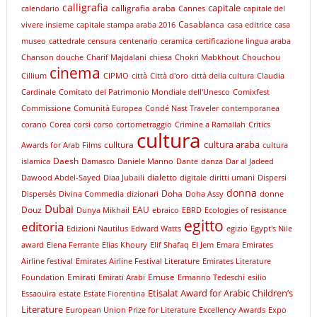
calligrafia
capitale
calligrafia araba
calendario
Cannes
capitale del
Casablanca
vivere insieme
capitale stampa araba 2016
casa editrice
casa
museo
cattedrale
censura
centenario
ceramica
certificazione lingua araba
Chanson douche
Charif Majdalani
chiesa
Chokri Mabkhout
Chouchou
cinema
Cillium
CIPMO
città
Città d'oro
città della cultura
Claudia
Cardinale
Comitato del Patrimonio Mondiale dell'Unesco
Comixfest
Commissione
Comunità Europea
Condé Nast Traveler
contemporanea
corano
Corea
corsi
corso
cortometraggio
Crimine a Ramallah
Critics
cultura
cultura araba
culltura
Awards for Arab Films
cultura
Daesh
islamica
Damasco
Daniele Manno
Dante
danza
Dar al Jadeed
dialetto
Dawood Abdel-Sayed
Diaa Jubaili
digitale
diritti umani
Dispersi
donna
Doha
Dispersés
Divina Commedia
dizionari
Doha Assy
donne
Dubai
Douz
EAU
Dunya Mikhail
ebraico
EBRD
Ecologies of resistance
egitto
editoria
Edizioni Nautilus
Edward Watts
egizio
Egypt's Nile
award
Elena Ferrante
Elias Khoury
Elif Shafaq
El Jem
Emara
Emirates
Airline festival
Emirates Airline Festival Literature
Emirates Literature
Emirati
Emuse
Foundation
Emirati Arabi
Ermanno Tedeschi
esilio
Etisalat Award for Arabic Children’s
Essaouira
estate
Estate Fiorentina
Literature
European Union Prize for Literature
Excellency Awards
Expo