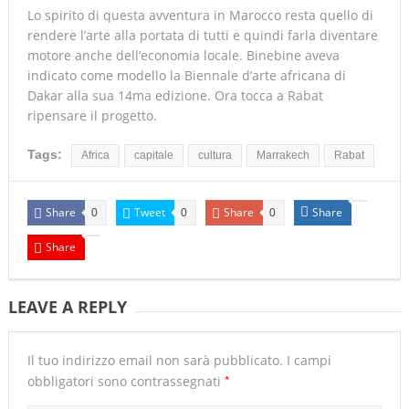
Lo spirito di questa avventura in Marocco resta quello di
rendere l’arte alla portata di tutti e quindi farla diventare
motore anche dell’economia locale. Binebine aveva
indicato come modello la Biennale d’arte africana di
Dakar alla sua 14ma edizione. Ora tocca a Rabat
ripensare il progetto.
Tags:
Africa
capitale
cultura
Marrakech
Rabat
Share
Tweet
Share
Share
0
0
0
Share
LEAVE A REPLY
Il tuo indirizzo email non sarà pubblicato.
I campi
*
obbligatori sono contrassegnati