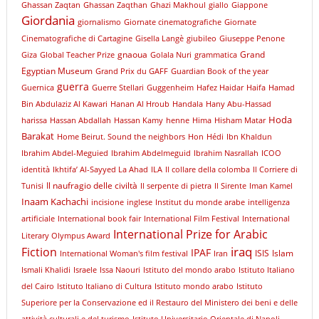
Ghassan Zaqtan
Ghassan Zaqthan
Ghazi Makhoul
giallo
Giappone
Giordania
giornalismo
Giornate cinematografiche
Giornate
Cinematografiche di Cartagine
Gisella Langè
giubileo
Giuseppe Penone
gnaoua
Grand
Giza
Global Teacher Prize
Golala Nuri
grammatica
Egyptian Museum
Grand Prix du GAFF
Guardian Book of the year
guerra
Guernica
Guerre Stellari
Guggenheim
Hafez Haidar
Haifa
Hamad
Bin Abdulaziz Al Kawari
Hanan Al Hroub
Handala
Hany Abu-Hassad
Hoda
harissa
Hassan Abdallah
Hassan Kamy
henne
Hima
Hisham Matar
Barakat
Home Beirut. Sound the neighbors
Hon
Hédi
Ibn Khaldun
Ibrahim Abdel-Meguied
Ibrahim Abdelmeguid
Ibrahim Nasrallah
ICOO
identità
Ikhtifa’ Al-Sayyed La Ahad
ILA
Il collare della colomba
Il Corriere di
Il naufragio delle civiltà
Tunisi
Il serpente di pietra
Il Sirente
Iman Kamel
Inaam Kachachi
incisione
inglese
Institut du monde arabe
intelligenza
artificiale
International book fair
International Film Festival
International
International Prize for Arabic
Literary Olympus Award
iraq
Fiction
IPAF
ISIS
Islam
International Woman's film festival
Iran
Ismali Khalidi
Israele
Issa Naouri
Istituto del mondo arabo
Istituto Italiano
del Cairo
Istituto Italiano di Cultura
Istituto mondo arabo
Istituto
Superiore per la Conservazione ed il Restauro del Ministero dei beni e delle
attività culturali e del turismo
Istituto Universitario Orientale di Napoli