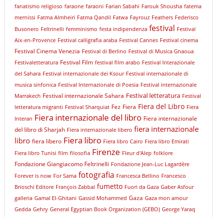
fanatismo religioso
faraone
faraoni
Farian Sabahi
Farouk Shousha
fatema
mernissi
Fatma Almheiri
Fatma Qandil
Fatwa
Fayrouz
Feathers
Federisco
festival
Busonero
Feltrinelli
femminismo
festa indipendenza
Festival
Aix-en-Provence
Festival calligrafia araba
Festival Cannes
Festival cinema
Festival Cinema Venezia
Festival di Berlino
Festival di Musica Gnaoua
Festival Film
Festivaletteratura
festival film arabo
Festival Interazionale
del Sahara
Festival internazionale dei Ksour
Festival internazionale di
musica sinfonica
Festival Internazionale di Poesia
Festival internazionale
Festival letteratura
Festival internazionale Sahara
Marrakech
Festival
Fiera del Libro
Fez
Fiera
letteratura migranti
Festival Sharquiat
Fiera
Fiera internazionale del libro
Fiera internazionale
Interan
fiera internazionale
del libro di Sharjah
Fiera internazionale libero
Fiera libro
libro
fiera libero
Fiera libro Cairo
Fiera libro Emirati
Firenze
Fiera libro Tunisi
film
filosofia
Fleur d'Alep
folklore
Fondazione Giangiacomo Feltrinelli
Fondazione Jean-Luc Lagardère
fotografia
Forever is now
For Sama
Francesca Bellino
Francesco
fumetto
Brioschi Editore
François Zabbal
Fuori da Gaza
Gaber Asfour
Gaza
galleria
Gamal El-Ghitani
Gassid Mohammed
Gaza mon amour
Gedda
Gehry
General Egyptian Book Organization (GEBO)
George Yaraq