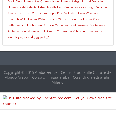
Book Club
Università Al Quaraouiyine
Università degli Studi di Venezia
Università del Salento
Urban Middle East
Vendesi croce
vichinghi
Villa des
femmes
vincitore
Vita: istruzioni per l'uso
Volti di Palmira
Waad al-
Khateab
Walid Haidar
Widad Tamimi
Women Economic Forum
Xavier
Yamen Manai
Luffin
Yacoub El-Sharouni
Yarmouk
Yasmine Ghata
Yasser
Arafat
Yemen. Nonostante la Guerra
Youssoufia
Zahran Alqasmi
Zahria
Zindali
لجنقوi
لكل المقهورين أجنحة
Copyright © 2015 Araba Fenice - Centro Studi sulle Culture del
Mondo Arabo | Corso di lingua araba - Corsi di dialetti arabi -
Milano.