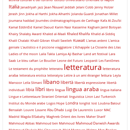
Italia
Jean Nouvel
Janadriyah
jazz
Jeddah
Jelani Cobb
Jenny Holzer
Jerash
Jinn
Jokha al Harthi
Jokha Alharthi
Jolanda Guardi
Jonathan Millet
joumana haddad
Journées cinématographiques de Carthage
Kafa Al-Zou’bi
Kamal EddinEid
Kamel Daoud
Karim Nasr
Kasserine
Kegham Jamil Boloyan
Khaled Khalifa
Khairy Shalaby Award
Khaled al-Maali
Khalid al-Siddiq
Kuwait
Khalil Chalabi
Khalil Gibran
Khalil Sweileh
L'amas ardent
L'amica
geniale
L'autistico e il piccione viaggiatore
L'échappée
La Closerie des Lilas
Ladies of the moon
Laila Takla
Lamiya Aji Bashar
Land art festival
Lara
Saab
Le bleu caftan
Le Bouclier
Leone del Futuro
Leopardi
Les Fantômes
letteratura
letteratura
Le testament du prophète
letteratra
araba
lettura
letteratura erotica
letteratyra
Lettre à un ami étranger
Leyla
libano
libertà
libertà espressione
Mansoor
Leïla Slimani
libertà
libri
lingua araba
libia
libro
lingua
individuali
lingua italiana
Lingue e Letteretaure Stranieri Orientali
linguistica
Liron Lavi Turkenich
Londra
lnstitut du Monde arabe
Logos Hope
longlist
lost
Loubna Batoul
Louvre Abu Dhabi
Bensalah
Louvre
Luigi De Laurentiis
Luxor
MAC
Madrid
Magda ElSabahy
Maghreb Orient des livres
Maher Sharif
Mahmoud Darwish Awards
Mahmoud Abbas
Mahmoud ben Mahmoud
Mahmoud Shukair
Mai Ghoussoub
Majd Mastoura
Malmo
Man Booker