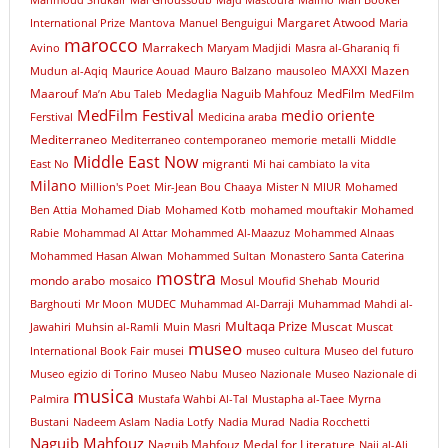
Margaret Atwood
International Prize
Mantova
Manuel Benguigui
Maria
marocco
Marrakech
Avino
Maryam Madjidi
Masra al-Gharaniq fi
MAXXI
Mazen
Mudun al-Aqiq
Maurice Aouad
Mauro Balzano
mausoleo
Maarouf
Medaglia Naguib Mahfouz
MedFilm
Ma’n Abu Taleb
MedFilm
MedFilm Festival
medio oriente
Ferstival
Medicina araba
Mediterraneo
Mediterraneo contemporaneo
memorie
metalli
Middle
Middle East Now
migranti
East No
Mi hai cambiato la vita
Milano
Million's Poet
Mir-Jean Bou Chaaya
Mister N
MIUR
Mohamed
Ben Attia
Mohamed Diab
Mohamed Kotb
mohamed mouftakir
Mohamed
Rabie
Mohammad Al Attar
Mohammed Al-Maazuz
Mohammed Alnaas
Mohammed Hasan Alwan
Mohammed Sultan
Monastero Santa Caterina
mostra
mondo arabo
Mosul
mosaico
Moufid Shehab
Mourid
Barghouti
Mr Moon
MUDEC
Muhammad Al-Darraji
Muhammad Mahdi al-
Multaqa Prize
Muscat
Jawahiri
Muhsin al-Ramli
Muin Masri
Muscat
museo
International Book Fair
musei
museo cultura
Museo del futuro
Museo egizio di Torino
Museo Nabu
Museo Nazionale
Museo Nazionale di
musica
Palmira
Mustafa Wahbi Al-Tal
Mustapha al-Taee
Myrna
Bustani
Nadeem Aslam
Nadia Lotfy
Nadia Murad
Nadia Rocchetti
Naguib Mahfouz
Naguib Mahfouz Medal for Literature
Naji al-Ali