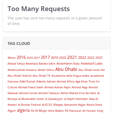
Too Many Requests
The user has sent too many requests in a given amount
of time.
TAG CLOUD
2021
2016
2017
2022
2019
2020
2023
2025
90imo
2016-2017
Abdellatif Laâbi
Abbad Yahya
Abdelaziz Baraka Sakin
AbdelHakim Rady
Abu Dhabi
Abdelouahab Aissaoui
Abdel Sellou
Abu Dhabi book fair
Abu Dhabi festival
Abu Dhabi TV
Accademia della lingua araba
accademia
Adel Esmat
Adonis
francese
Aeham Ahmad
Africa
Aga Khan Trust for
Culture
Ahmad Fawzi Saleh
Ahmed Adnan Najm
Ahmed Nagi
Ahmed
Nawwar
Ahmed Somai
Ahmed Taibaoui
Akher Wahed Fina
Akl Awit
Al-
Musiqa
al-Mutanabbi street
al-Qarawiyyin
al-Rajeh Hamidani
Alaa Al-
Aleppo
Aswani
Al Bustan Festival
ALECSO
Alexandre Najjar
Alexia Stresi
algeria
Algeri
Ali Al-Muqri
Ali Hassoun
Alice Walker
Ali Hussen Faraj