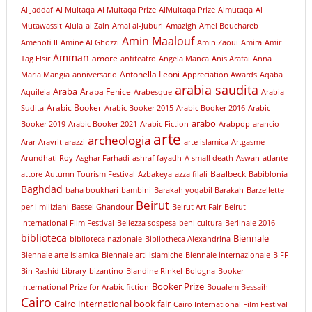
Al Jaddaf
Al Multaqa
Al Multaqa Prize
AlMultaqa Prize
Almutaqa
Al
Mutawassit
Alula
al Zain
Amal al-Juburi
Amazigh
Amel Bouchareb
Amin Maalouf
Amenofi II
Amine Al Ghozzi
Amin Zaoui
Amira
Amir
Amman
amore
Tag Elsir
anfiteatro
Angela Manca
Anis Arafai
Anna
Antonella Leoni
Maria Mangia
anniversario
Appreciation Awards
Aqaba
arabia saudita
Araba
Araba Fenice
Aquileia
Arabesque
Arabia
Arabic Booker
Sudita
Arabic Booker 2015
Arabic Booker 2016
Arabic
arabo
Booker 2019
Arabic Booker 2021
Arabic Fiction
Arabpop
arancio
arte
archeologia
Arar
Aravrit
arazzi
arte islamica
Artgasme
Arundhati Roy
Asghar Farhadi
ashraf fayadh
A small death
Aswan
atlante
Baalbeck
attore
Autumn Tourism Festival
Azbakeya
azza filali
Babiblonia
Baghdad
baha boukhari
bambini
Barakah yoqabil Barakah
Barzellette
Beirut
per i miliziani
Bassel Ghandour
Beirut Art Fair
Beirut
International Film Festival
Bellezza sospesa
beni cultura
Berlinale 2016
biblioteca
Biennale
biblioteca nazionale
Bibliotheca Alexandrina
Biennale arte islamica
Biennale arti islamiche
Biennale internazionale
BIFF
Bin Rashid Library
bizantino
Blandine Rinkel
Bologna
Booker
Booker Prize
International Prize for Arabic fiction
Boualem Bessaih
Cairo
Cairo international book fair
Cairo International Film Festival