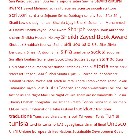
Sawiris cultural
San Pietro
Saoussen Bou Aicha
sapone
satira
Sawiris
awards
scienze sociali
Sayed Mahmud
schiavitù
scienze
scrittore
scrittori
scrittrici
Sejnane
Selma Dabbagh
serie tv
Seuil
Sfax
Sfingi
Shahla Ujayli
Shadi Lewis
shady hamadi
Shaikh Sultan bin Mohammed
Sharjah
Al Qasimi
Shaikh Zayed Book Award
Sharjah Book Authority
Sheikh Zayed Book Award
sharon
Sheikha Hussein Helawy
Sidi Bou Saïd
Shubbak festival
Shubbak
Sicilia
SIEL
SILA
Silvio
siria
società
Berlusconi
Sinaan Antoon
Sinai
sirialibano
sodoma
stampa
Souk Okaz
Sonallah Ibrahim
Sorrentino
Sousse
Spagna
Stati
storia
Uniti
Stazione di monta per donne
Stefania Giannini
storie brevi
Sudan
street art
Striscia Gaza
Sulafa Hijazi
Sul corno del rinoceronte
summit
Sursock
svezia
Taif
Taleb al Refai
Tanta
Tarab Zaman
Tareq Bakari
teatro
Teheran
Tataouine
Tayeb Salih
The city always wins
The idol
The
last of us
The Night Mail
The Night of Fire
There are no windmills in Basra
Torino
Thierry Chehab
tipografia
Tiro
Tiziana Prezzo
Tosca
tour
Tourbet-
tradizione
El-Bey
Tozeur International Film Festival
tradizioni
Tunisi
traduzione
Tripoli
Translated Literature
Tshweesh
Tunis
tunisia
Unesco
turchia
turismo
UAE
uguaglianza
Umm al-Jimal
Unione Europea
Unifil
United Nations Sustainable Development Goals