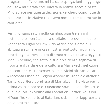
programma. “Nessuno mi ha dato spiegazioni – aggiunge
deluso – mi è stata comunicata la notizia secca e basta.
Mi dispiace per questa decisione, cercherò comunque di
realizzare le iniziative che avevo messo personalmente in
cantiere”.
Per gli organizzatori nulla cambia: ogni tre anni il
testimone passerà ad altra capitale, la prossima, dopo
Rabat sarà Kigali nel 2023. “In Africa non siamo più
abituati a sognare in casa nostra; piuttosto rivolgiamo i
nostri sogni altrove. È ora di smetterla”, dice amareggiato
Mahi Binebine, che sotto la sua presidenza sognava di
riportare il cardine della cultura a Marrakech, nel cuore
del continente. “Ho scoperto i miei vicini africani a Parigi
– racconta Binebine, Legion d’onore in Francia e atelier a
Targa, quartiere borghese di Marrakech – ho visto per la
prima volta le opere di Ousmane Sow sul Pont des Art, e
quelle di Malick Sidibé alla Fondation Cartier; Youssou
N’Dour l’ho scoperto al Bataclan: dobbiamo riappropriarci
della nostra cultura”.