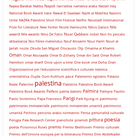
Napoli
narrativa
Najwa Barakat
Nakba
narrativa araba
Nasser Iraq
National Book Award
nave
Nawal El Saadawi
Nazik al-Mala’ika
Nazioni
Unite
NAZRA Palestine Short Film Festival
Netflix
Neustadt International
Nile
Prize for Literature
New Yorker
Nicole Hamouche
Nikos Gatsos
award
Nizar Qabbani
Nile awards
Nino De Falco
nobel
Non ho peccato
abbastanza
Nos frères inattendus
Nouf Alosaimi
Nour Hariri
Nouri al
Jarrah
nozze
Okuda San Miguel
Olocausto
Olp
Omaima al Khamis
Oman
Omar Abusaada
Omar El-Zohairy
Omar ibn Said
Omar Robert
Hamilton
omar sharif
Once upon a time
One book
one Doha
Oran
Organizzazione per l'educazione scientifica e culturale islamica
pace
orientalistica
Oujda
Oum Kulthum
Palamento egiziano
Palazzo
palestina
Palermo
Reale
Palestine
Palestine Book Award
Palmira
Palfest
Palestine Book Awards
palma dattero
Palmyra
Paolini
Parigi
Paolo Sorrentino
Papa Francesco
Park Kyung-ni
patrimonio
patrimonio immateriale
patrimonio immateriale umanità
patrimonio
umanità
Pechino
percorso arabo-normanno
Persia
personalità culturale
poesia
pittura
Perugia
Pew Research Center
pianoforte
piramidi
premio
poeta
Poisonous Roses
Premio Beethoven
Premio culturale
Premio dell'Unione europea per la letteratura
Premio Emir Abdelkader