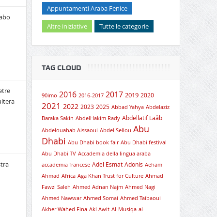
Appuntamenti Araba Fenice
rabo
Altre iniziative
Tutte le categorie
TAG CLOUD
etre
2016
2017
2019
2020
90imo
2016-2017
ultera
2021
2022
2023
2025
Abbad Yahya
Abdelaziz
Abdellatif Laâbi
Baraka Sakin
AbdelHakim Rady
Abu
Abdelouahab Aissaoui
Abdel Sellou
Dhabi
Abu Dhabi book fair
Abu Dhabi festival
Abu Dhabi TV
Accademia della lingua araba
tra
Adel Esmat
Adonis
accademia francese
Aeham
Ahmad
Africa
Aga Khan Trust for Culture
Ahmad
Fawzi Saleh
Ahmed Adnan Najm
Ahmed Nagi
Ahmed Nawwar
Ahmed Somai
Ahmed Taibaoui
Akher Wahed Fina
Akl Awit
Al-Musiqa
al-