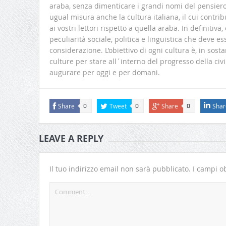
araba, senza dimenticare i grandi nomi del pensie
ugual misura anche la cultura italiana, il cui contri
ai vostri lettori rispetto a quella araba. In definitiv
peculiarità sociale, politica e linguistica che deve 
considerazione. L’obiettivo di ogni cultura è, in sosta
culture per stare all´interno del progresso della civ
augurare per oggi e per domani.
Share
Tweet
Share
Shar
0
0
0
LEAVE A REPLY
Il tuo indirizzo email non sarà pubblicato.
I campi ob