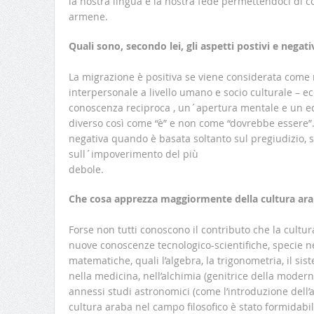
la nostra lingua e la nostra fede permettendoci di 
armene.
Quali sono, secondo lei, gli aspetti postivi e negat
La migrazione è positiva se viene considerata come 
interpersonale a livello umano e socio culturale – 
conoscenza reciproca , un´apertura mentale e un equ
diverso così come “è” e non come “dovrebbe essere”.
negativa quando è basata soltanto sul pregiudizio, 
sull´impoverimento del più
debole.
Che cosa apprezza maggiormente della cultura araba
Forse non tutti conoscono il contributo che la cultur
nuove conoscenze tecnologico-scientifiche, specie nel
matematiche, quali l’algebra, la trigonometria, il sis
nella medicina, nell’alchimia (genitrice della moderna
annessi studi astronomici (come l’introduzione dell’a
cultura araba nel campo filosofico è stato formidabi