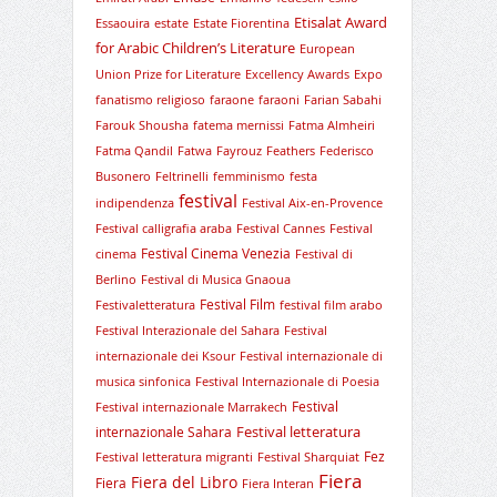
Etisalat Award
Essaouira
estate
Estate Fiorentina
for Arabic Children’s Literature
European
Union Prize for Literature
Excellency Awards
Expo
fanatismo religioso
faraone
faraoni
Farian Sabahi
Farouk Shousha
fatema mernissi
Fatma Almheiri
Fatma Qandil
Fatwa
Fayrouz
Feathers
Federisco
Busonero
Feltrinelli
femminismo
festa
festival
indipendenza
Festival Aix-en-Provence
Festival calligrafia araba
Festival Cannes
Festival
Festival Cinema Venezia
cinema
Festival di
Berlino
Festival di Musica Gnaoua
Festival Film
Festivaletteratura
festival film arabo
Festival Interazionale del Sahara
Festival
internazionale dei Ksour
Festival internazionale di
musica sinfonica
Festival Internazionale di Poesia
Festival
Festival internazionale Marrakech
Festival letteratura
internazionale Sahara
Fez
Festival letteratura migranti
Festival Sharquiat
Fiera
Fiera del Libro
Fiera
Fiera Interan