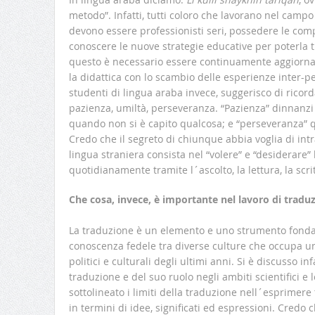
metodo”. Infatti, tutti coloro che lavorano nel camp
devono essere professionisti seri, possedere le com
conoscere le nuove strategie educative per poterla t
questo è necessario essere continuamente aggiornati
la didattica con lo scambio delle esperienze inter-pe
studenti di lingua araba invece, suggerisco di ricor
pazienza, umiltà, perseveranza. “Pazienza” dinnanzi a
quando non si è capito qualcosa; e “perseveranza” q
Credo che il segreto di chiunque abbia voglia di in
lingua straniera consista nel “volere” e “desiderare”
quotidianamente tramite l´ascolto, la lettura, la scri
Che cosa, invece, è importante nel lavoro di tradu
La traduzione è un elemento e uno strumento fonda
conoscenza fedele tra diverse culture che occupa un 
politici e culturali degli ultimi anni. Si è discusso in
traduzione e del suo ruolo negli ambiti scientifici e 
sottolineato i limiti della traduzione nell´esprimere 
in termini di idee, significati ed espressioni. Credo 