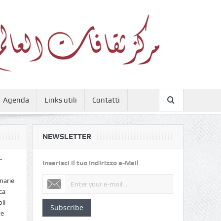
Agenda
Links utili
Contatti
NEWSLETTER
-
Inserisci il tuo indirizzo e-Mail
narie
ca
li
Subscribe
te