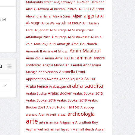
Mutanabbi street
al-Qarawiyyin
al-Rajeh Hamidani
Aleppo
Alaa Al-Aswani
Al Bustan Festival
ALECSO
algeria
Algeri
Ali
Alexandre Najjar
Alexia Stresi
 del
Al-Muqri
Ali Hassoun
Alice Walker
Ali Hussen
Faraj
Al Jaddaf
Al Multaqa
Al Multaqa Prize
AlMultaqa Prize
Almutaqa
Al Mutawassit
Alula
al
Zain
Amal al-Juburi
Amazigh
Amel Bouchareb
Amin Maalouf
Amenofi II
Amine Al Ghozzi
Amman
amore
Amin Zaoui
Amira
Amir Tag Elsir
anfiteatro
Angela Manca
Anis Arafai
Anna Maria
I
Antonella Leoni
Mangia
anniversario
Araba
Appreciation Awards
Aqaba
Aquileia
arabia saudita
Araba Fenice
Arabesque
Arabic Booker
Arabia Sudita
Arabic Booker 2015
Arabic Booker 2016
Arabic Booker 2019
Arabic
arabo
Booker 2021
Arabic Fiction
Arabpop
archeologia
arancio
Arar
Aravrit
arazzi
arte
arte islamica
Artgasme
Arundhati Roy
Asghar Farhadi
ashraf fayadh
A small death
Aswan