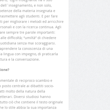
o dell´insegnamento, e non solo,
petenze della materia insegnata e
rasmettere agli studenti. E per fare
 per migliorare i metodi ed arricchire
rsonali e con la ricerca continua. Agli
dare sempre tre parole importanti:
lle difficoltà; “umiltà” di chiedere
uotidiana senza mai scoraggiarsi.
traprendere la conoscenza di una
 la lingua con impegno, di praticarla
ttura e la conversazione.
zione?
mentale di reciproco scambio e
posto centrale ai dibattiti socio-
fatti molto della natura della
letterari. Diversi studiosi hanno
tutto ciò che contiene il testo originale
che lo stile abbia la sua importanza