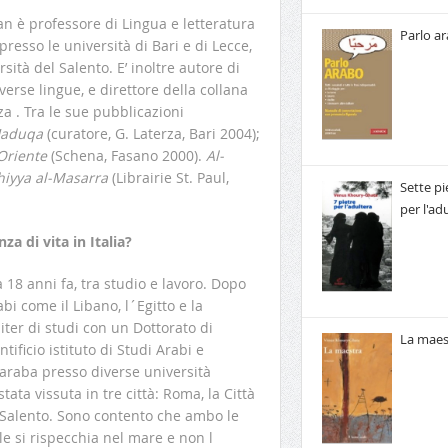
n è professore di Lingua e letteratura
Parlo a
esso le università di Bari e di Lecce,
ità del Salento. E’ inoltre autore di
verse lingue, e direttore della collana
za . Tra le sue pubblicazioni
Haduqa
(curatore, G. Laterza, Bari 2004);
Oriente
(Schena, Fasano 2000).
Al-
ihiyya al-Masarra
(Librairie St. Paul,
Sette pi
per l'ad
a di vita in Italia?
ta 18 anni fa, tra studio e lavoro. Dopo
abi come il Libano, l´Egitto e la
 iter di studi con un Dottorato di
La maes
ntificio istituto di Studi Arabi e
 araba presso diverse università
tata vissuta in tre città: Roma, la Città
el Salento. Sono contento che ambo le
ole si rispecchia nel mare e non l