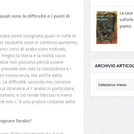
La casa
uali sono le difficoltà o i punti di
sull'orlo
pianto
araba viene insegnata quasi in tutte le
 per studiarla sono in continuo aumento.
no i corsi di arabo sono motivati,
meglio la storia e la realtà socio-
ative non possono perciò essere
ARCHIVIO ARTICOL
a prevede non solo la conoscenza e l
ogni conoscenza, ma anche della
. La difficoltà, secondo me, consiste
ua straniera, e l´arabo in particolare,
 italiano, e ciò rende faticoso e meno
hé non c´è una pratica costante della
segnare l’arabo?
vvero, “Ogni insegnante ha il suo