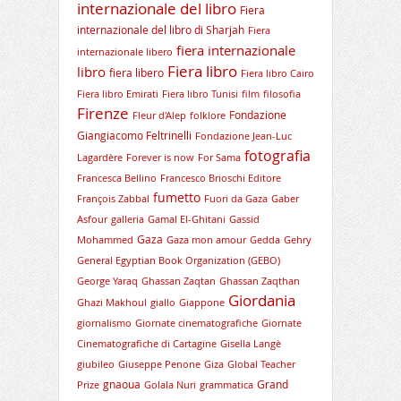
internazionale del libro
Fiera
internazionale del libro di Sharjah
Fiera
fiera internazionale
internazionale libero
Fiera libro
libro
fiera libero
Fiera libro Cairo
Fiera libro Emirati
Fiera libro Tunisi
film
filosofia
Firenze
Fondazione
Fleur d'Alep
folklore
Giangiacomo Feltrinelli
Fondazione Jean-Luc
fotografia
Lagardère
Forever is now
For Sama
Francesca Bellino
Francesco Brioschi Editore
fumetto
François Zabbal
Fuori da Gaza
Gaber
Asfour
galleria
Gamal El-Ghitani
Gassid
Gaza
Mohammed
Gaza mon amour
Gedda
Gehry
General Egyptian Book Organization (GEBO)
George Yaraq
Ghassan Zaqtan
Ghassan Zaqthan
Giordania
Ghazi Makhoul
giallo
Giappone
giornalismo
Giornate cinematografiche
Giornate
Cinematografiche di Cartagine
Gisella Langè
giubileo
Giuseppe Penone
Giza
Global Teacher
gnaoua
Grand
Prize
Golala Nuri
grammatica