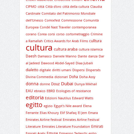
CIPMO
città
Città d'oro
città della cultura
Claudia
Cardinale
Comitato del Patrimonio Mondiale
dell'Unesco
Comixfest
Commissione
Comunità
Europea
Condé Nast Traveler
contemporanea
corano
Corea
corsi
corso
cortometraggio
Crimine
culltura
a Ramallah
Critics Awards for Arab Films
cultura
cultura araba
cultura islamica
Daesh
Damasco
Daniele Manno
Dante
danza
Dar
al Jadeed
Dawood Abdel-Sayed
Diaa Jubaili
dialetto
digitale
diritti umani
Dispersi
Dispersés
Doha
Divina Commedia
dizionari
Doha Assy
Dubai
donna
Douz
donne
Dunya Mikhail
EAU
ebraico
EBRD
Ecologies of resistance
editoria
Edizioni Nautilus
Edward Watts
egitto
egizio
Egypt's Nile award
Elena
Ferrante
Elias Khoury
Elif Shafaq
El Jem
Emara
Emirates Airline festival
Emirates Airline Festival
Emirati
Literature
Emirates Literature Foundation
Emuse
Emirati Arabi
Ermanno Tedeschi
esilio