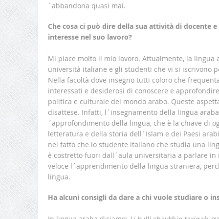
´abbandona quasi mai.
Che cosa ci può dire della sua attività di docente e q
interesse nel suo lavoro?
Mi piace molto il mio lavoro. Attualmente, la lingua 
università italiane e gli studenti che vi si iscrivono
Nella facoltà dove insegno tutti coloro che frequenta
interessati e desiderosi di conoscere e approfondire 
politica e culturale del mondo arabo. Queste aspett
disattese. Infatti, l´insegnamento della lingua arab
´approfondimento della lingua, che è la chiave di 
letteratura e della storia dell´Islam e dei Paesi arabi
nel fatto che lo studente italiano che studia una ling
è costretto fuori dall´aula universitaria a parlare in
veloce l´apprendimento della lingua straniera, perc
lingua.
Ha alcuni consigli da dare a chi vuole studiare o in
In lingua araba diciamo:
Li kulli shaykhin tariqah
, o