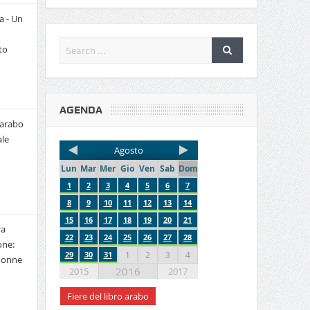
a - Un
to
AGENDA
 arabo
le
Agosto
Lun
Mar
Mer
Gio
Ven
Sab
Dom
1
2
3
4
5
6
7
8
9
10
11
12
13
14
15
16
17
18
19
20
21
ra
22
23
24
25
26
27
28
one:
29
30
31
1
2
3
4
 donne
2016
2015
2017
Fiere del libro arabo