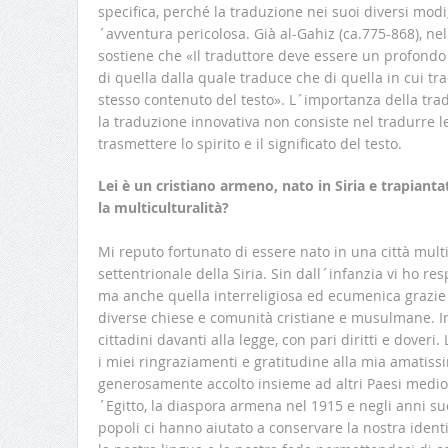
specifica, perché la traduzione nei suoi diversi mod
´avventura pericolosa. Già al-Gahiz (ca.775-868), nel
sostiene che «Il traduttore deve essere un profondo 
di quella dalla quale traduce che di quella in cui tr
stesso contenuto del testo». L´importanza della tra
la traduzione innovativa non consiste nel tradurre le
trasmettere lo spirito e il significato del testo.
Lei è un cristiano armeno, nato in Siria e trapiantat
la multiculturalità?
Mi reputo fortunato di essere nato in una città mult
settentrionale della Siria. Sin dall´infanzia vi ho res
ma anche quella interreligiosa ed ecumenica grazie 
diverse chiese e comunità cristiane e musulmane. In 
cittadini davanti alla legge, con pari diritti e doveri
i miei ringraziamenti e gratitudine alla mia amatissi
generosamente accolto insieme ad altri Paesi mediori
´Egitto, la diaspora armena nel 1915 e negli anni su
popoli ci hanno aiutato a conservare la nostra ident