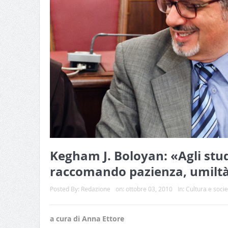
Kegham J. Boloyan: «Agli stu
raccomando pazienza, umiltà
Posted By:
Redazione
on:
ottobre 03, 2010
In:
Cultura e socie
a cura di Anna Ettore