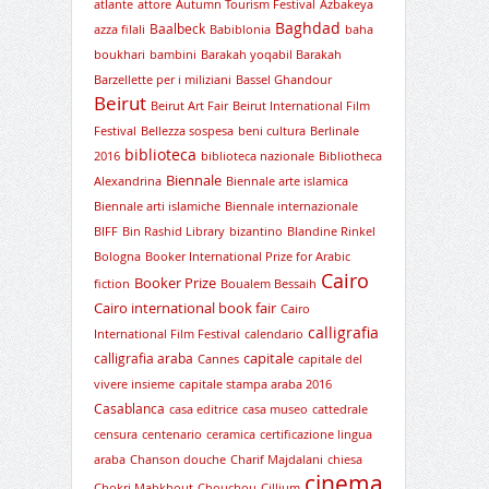
atlante
attore
Autumn Tourism Festival
Azbakeya
Baghdad
Baalbeck
azza filali
Babiblonia
baha
boukhari
bambini
Barakah yoqabil Barakah
Barzellette per i miliziani
Bassel Ghandour
Beirut
Beirut Art Fair
Beirut International Film
Festival
Bellezza sospesa
beni cultura
Berlinale
biblioteca
2016
biblioteca nazionale
Bibliotheca
Biennale
Alexandrina
Biennale arte islamica
Biennale arti islamiche
Biennale internazionale
BIFF
Bin Rashid Library
bizantino
Blandine Rinkel
Bologna
Booker International Prize for Arabic
Cairo
Booker Prize
fiction
Boualem Bessaih
Cairo international book fair
Cairo
calligrafia
International Film Festival
calendario
capitale
calligrafia araba
Cannes
capitale del
vivere insieme
capitale stampa araba 2016
Casablanca
casa editrice
casa museo
cattedrale
censura
centenario
ceramica
certificazione lingua
araba
Chanson douche
Charif Majdalani
chiesa
cinema
Chokri Mabkhout
Chouchou
Cillium