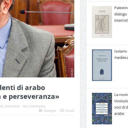
Palestin
dialogo
interrot
Isolario
medieva
denti di arabo
 e perseveranza»
La nost
rivoluzi
tà
,
Interviste
No Comments
voci di
Stampa
Email
arabe