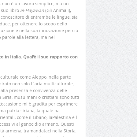
i, non è un lavoro semplice, ma un
 suo libro
al-Hayawan
(Gli Animali),
conoscitore di entrambe le lingue, sia
aduce, per ottenere lo scopo dello
duzione è nella sua innovazione perciò
 parole alla lettera, ma nel
o in Italia. Qual’è il suo rapporto con
iculturale come Aleppo, nella parte
pirato non solo l´aria multiculturale,
alla presenza e convivenza delle
Siria, musulmani o cristiani sono tutti
. L’occasione mi è gradita per esprimere
ma patria siriana, la quale ha
entali, come il Libano, laPalestina e l
ccessivi al genocidio armeno. Questi
ità armena, tramandataci nella Storia,