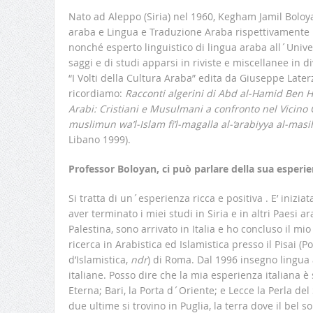
Nato ad Aleppo (Siria) nel 1960, Kegham Jamil Boloya
araba e Lingua e Traduzione Araba rispettivamente pr
nonché esperto linguistico di lingua araba all´Univers
saggi e di studi apparsi in riviste e miscellanee in di
“I Volti della Cultura Araba” edita da Giuseppe Later
ricordiamo:
Racconti algerini di Abd al-Hamid Ben 
Arabi: Cristiani e Musulmani a confronto nel Vicino 
muslimun wa’l-Islam fi’l-magalla al-‘arabiyya al-mas
Libano 1999).
Professor Boloyan, ci può parlare della sua esperienz
Si tratta di un´esperienza ricca e positiva . E’ inizia
aver terminato i miei studi in Siria e in altri Paesi ar
Palestina, sono arrivato in Italia e ho concluso il mio
ricerca in Arabistica ed Islamistica presso il Pisai (Po
d’Islamistica,
ndr
) di Roma. Dal 1996 insegno lingua
italiane. Posso dire che la mia esperienza italiana è s
Eterna; Bari, la Porta d´Oriente; e Lecce la Perla d
due ultime si trovino in Puglia, la terra dove il bel s