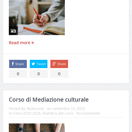
Read more
Share
Tweet
Share
0
0
0
Corso di Mediazione culturale
Posted By:
Redazione
on:
settembre 16, 2024
In:
Corsi 2025-2026
,
Dialetti e altri corsi
No Comments