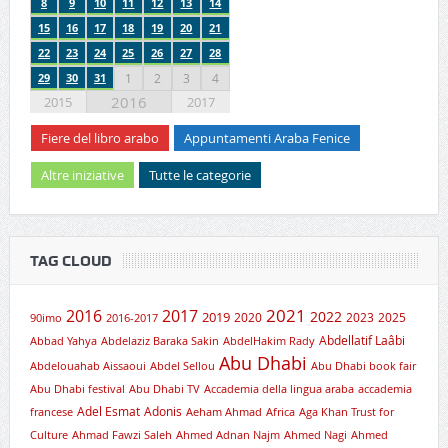
8
9
10
11
12
13
14
15
16
17
18
19
20
21
22
23
24
25
26
27
28
29
30
31
1
2
3
4
2016
2015
2017
Fiere del libro arabo
Appuntamenti Araba Fenice
Altre iniziative
Tutte le categorie
TAG CLOUD
2021
2016
2017
2019
2022
2020
2023
2025
90imo
2016-2017
Abdellatif Laâbi
Abbad Yahya
Abdelaziz Baraka Sakin
AbdelHakim Rady
Abu Dhabi
Abdelouahab Aissaoui
Abdel Sellou
Abu Dhabi book fair
Abu Dhabi festival
Abu Dhabi TV
Accademia della lingua araba
accademia
Adel Esmat
Adonis
francese
Aeham Ahmad
Africa
Aga Khan Trust for
Culture
Ahmad Fawzi Saleh
Ahmed Adnan Najm
Ahmed Nagi
Ahmed