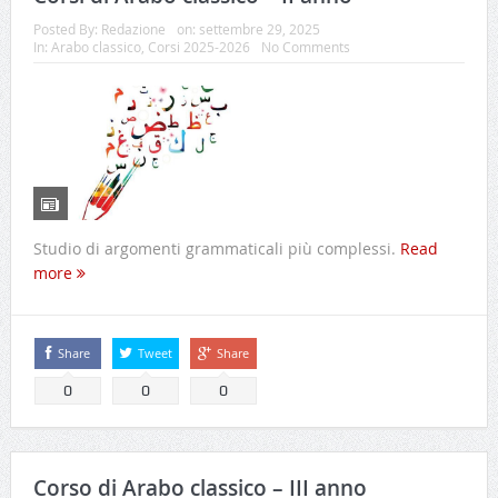
Posted By:
Redazione
on:
settembre 29, 2025
In:
Arabo classico
,
Corsi 2025-2026
No Comments
Studio di argomenti grammaticali più complessi.
Read
more
Share
Tweet
Share
0
0
0
Corso di Arabo classico – III anno