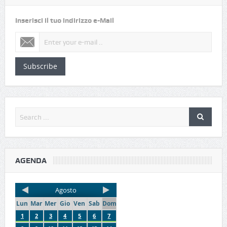
Inserisci il tuo indirizzo e-Mail
Subscribe
AGENDA
Agosto
Lun
Mar
Mer
Gio
Ven
Sab
Dom
1
2
3
4
5
6
7