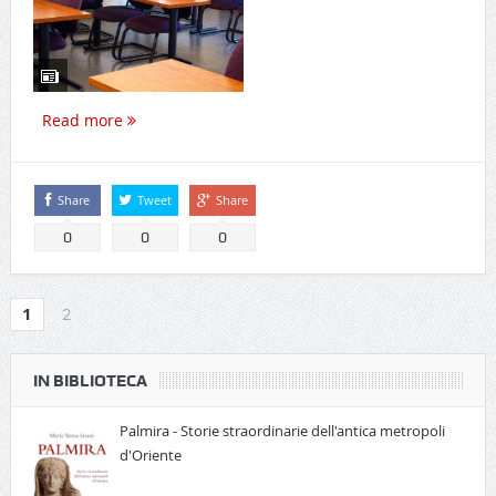
Read more
Share
Tweet
Share
0
0
0
1
2
IN BIBLIOTECA
Palmira - Storie straordinarie dell'antica metropoli
d'Oriente