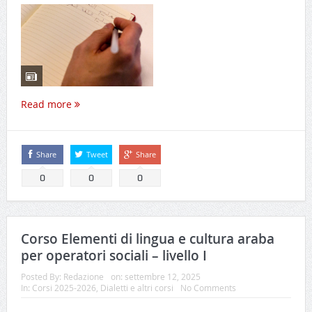
Read more
Share
Tweet
Share
0
0
0
Corso Elementi di lingua e cultura araba
per operatori sociali – livello I
Posted By:
Redazione
on:
settembre 12, 2025
In:
Corsi 2025-2026
,
Dialetti e altri corsi
No Comments