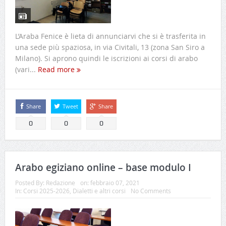
L’Araba Fenice è lieta di annunciarvi che si è trasferita in
una sede più spaziosa, in via Civitali, 13 (zona San Siro a
Milano). Si aprono quindi le iscrizioni ai corsi di arabo
(vari...
Read more
Share
Tweet
Share
0
0
0
Arabo egiziano online – base modulo I
Posted By:
Redazione
on:
febbraio 07, 2021
In:
Corsi 2025-2026
,
Dialetti e altri corsi
No Comments