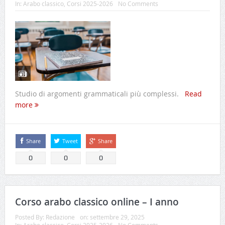
In:
Arabo classico
,
Corsi 2025-2026
No Comments
Studio di argomenti grammaticali più complessi.
Read
more
Share
Tweet
Share
0
0
0
Corso arabo classico online – I anno
Posted By:
Redazione
on:
settembre 29, 2025