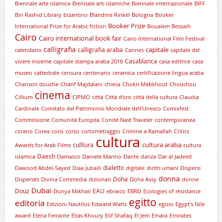
Biennale arte islamica
Biennale arti islamiche
Biennale internazionale
BIFF
Bin Rashid Library
bizantino
Blandine Rinkel
Bologna
Booker
Booker Prize
International Prize for Arabic fiction
Boualem Bessaih
Cairo
Cairo international book fair
Cairo International Film Festival
calligrafia
capitale
calligrafia araba
calendario
Cannes
capitale del
Casablanca
vivere insieme
capitale stampa araba 2016
casa editrice
casa
museo
cattedrale
censura
centenario
ceramica
certificazione lingua araba
Chanson douche
Charif Majdalani
chiesa
Chokri Mabkhout
Chouchou
cinema
Cillium
CIPMO
città
Città d'oro
città della cultura
Claudia
Cardinale
Comitato del Patrimonio Mondiale dell'Unesco
Comixfest
Commissione
Comunità Europea
Condé Nast Traveler
contemporanea
corano
Corea
corsi
corso
cortometraggio
Crimine a Ramallah
Critics
cultura
cultura araba
culltura
Awards for Arab Films
cultura
Daesh
islamica
Damasco
Daniele Manno
Dante
danza
Dar al Jadeed
dialetto
Dawood Abdel-Sayed
Diaa Jubaili
digitale
diritti umani
Dispersi
donna
Doha
Dispersés
Divina Commedia
dizionari
Doha Assy
donne
Dubai
Douz
EAU
Dunya Mikhail
ebraico
EBRD
Ecologies of resistance
egitto
editoria
Edizioni Nautilus
Edward Watts
egizio
Egypt's Nile
award
Elena Ferrante
Elias Khoury
Elif Shafaq
El Jem
Emara
Emirates