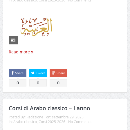
In:
Arabo classico
,
Corsi 2025-2026
No Comments
Read more
Share
Tweet
Share
0
0
0
Corsi di Arabo classico – I anno
Posted By:
Redazione
on:
settembre 29, 2025
In:
Arabo classico
,
Corsi 2025-2026
No Comments