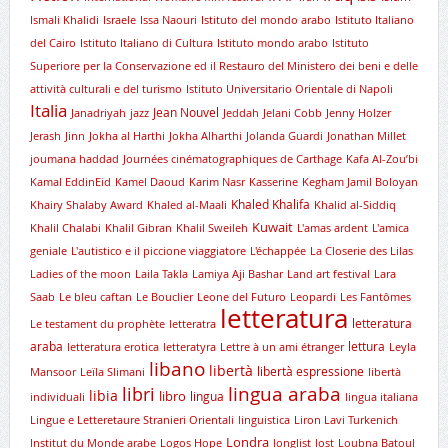
Ismali Khalidi
Israele
Issa Naouri
Istituto del mondo arabo
Istituto Italiano
del Cairo
Istituto Italiano di Cultura
Istituto mondo arabo
Istituto
Superiore per la Conservazione ed il Restauro del Ministero dei beni e delle
attività culturali e del turismo
Istituto Universitario Orientale di Napoli
Italia
Jean Nouvel
Janadriyah
jazz
Jeddah
Jelani Cobb
Jenny Holzer
Jerash
Jinn
Jokha al Harthi
Jokha Alharthi
Jolanda Guardi
Jonathan Millet
joumana haddad
Journées cinématographiques de Carthage
Kafa Al-Zou’bi
Kamal EddinEid
Kamel Daoud
Karim Nasr
Kasserine
Kegham Jamil Boloyan
Khaled Khalifa
Khairy Shalaby Award
Khaled al-Maali
Khalid al-Siddiq
Kuwait
Khalil Chalabi
Khalil Gibran
Khalil Sweileh
L'amas ardent
L'amica
geniale
L'autistico e il piccione viaggiatore
L'échappée
La Closerie des Lilas
Ladies of the moon
Laila Takla
Lamiya Aji Bashar
Land art festival
Lara
Saab
Le bleu caftan
Le Bouclier
Leone del Futuro
Leopardi
Les Fantômes
letteratura
letteratura
Le testament du prophète
letteratra
araba
lettura
letteratura erotica
letteratyra
Lettre à un ami étranger
Leyla
libano
libertà
libertà espressione
Mansoor
Leïla Slimani
libertà
lingua araba
libri
libia
libro
lingua
individuali
lingua italiana
Lingue e Letteretaure Stranieri Orientali
linguistica
Liron Lavi Turkenich
Londra
lnstitut du Monde arabe
Logos Hope
longlist
lost
Loubna Batoul