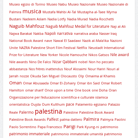
Museo egizio di Torino
Museo Nabu
Museo Nazionale
Museo Nazionale di
musica
Palmira
Mustafa Wahbi Al-Tal
Mustapha al-Taee
Myrna
Bustani
Nadeem Aslam
Nadia Lotfy
Nadia Murad
Nadia Rocchetti
Naguib Mahfouz
Naguib Mahfouz Medal for Literature
Naji al-Ali
Napoli
narrativa
Najwa Barakat
Nakba
narrativa araba
Nasser Iraq
National Book Award
nave
Nawal El Saadawi
Nazik al-Mala’ika
Nazioni
Unite
NAZRA Palestine Short Film Festival
Netflix
Neustadt International
Nile award
Prize for Literature
New Yorker
Nicole Hamouche
Nikos Gatsos
Nizar Qabbani
Nile awards
Nino De Falco
nobel
Non ho peccato
abbastanza
Nos frères inattendus
Nouf Alosaimi
Nour Hariri
Nouri al
Jarrah
nozze
Okuda San Miguel
Olocausto
Olp
Omaima al Khamis
Oman
Omar Abusaada
Omar El-Zohairy
Omar ibn Said
Omar Robert
Hamilton
omar sharif
Once upon a time
One book
one Doha
Oran
Organizzazione per l'educazione scientifica e culturale islamica
pace
orientalistica
Oujda
Oum Kulthum
Palamento egiziano
Palazzo
palestina
Palermo
Reale
Palestine
Palestine Book Award
Palmira
Palfest
Palestine Book Awards
palma dattero
Palmyra
Paolini
Parigi
Paolo Sorrentino
Papa Francesco
Park Kyung-ni
patrimonio
patrimonio immateriale
patrimonio immateriale umanità
patrimonio