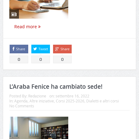
Read more
Share
Tweet
Share
0
0
0
L’Araba Fenice ha cambiato sede!
Posted By:
Redazione
on:
settembre 16, 2022
In:
Agenda
,
Altre iniziative
,
Corsi 2025-2026
,
Dialetti e altri corsi
No Comments