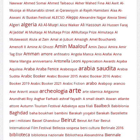
Nawwar
Ahmed Somai
Ahmed Taibaoui
Akher Wahed Fina
Akl Awit
Al-
Musiqa
al-Mutanabbi street
al-Qarawiyyin
al-Rajeh Hamidani
Alaa Al-
Aleppo
Aswani
Al Bustan Festival
ALECSO
Alexandre Najjar
Alexia Stresi
algeria
Algeri
Ali Al-Muqri
Ali Hassoun
Alice Walker
Ali Hussen Faraj
Al Jaddaf
Al Multaqa
Al Multaqa Prize
AlMultaqa Prize
Almutaqa
Al
Mutawassit
Alula
al Zain
Amal al-Juburi
Amazigh
Amel Bouchareb
Amin Maalouf
Amenofi II
Amine Al Ghozzi
Amin Zaoui
Amira
Amir
Amman
amore
Tag Elsir
anfiteatro
Angela Manca
Anis Arafai
Anna
Antonella Leoni
Maria Mangia
anniversario
Appreciation Awards
Aqaba
arabia saudita
Araba
Araba Fenice
Aquileia
Arabesque
Arabia
Arabic Booker
Sudita
Arabic Booker 2015
Arabic Booker 2016
Arabic
arabo
Booker 2019
Arabic Booker 2021
Arabic Fiction
Arabpop
arancio
arte
archeologia
Arar
Aravrit
arazzi
arte islamica
Artgasme
Arundhati Roy
Asghar Farhadi
ashraf fayadh
A small death
Aswan
atlante
Baalbeck
attore
Autumn Tourism Festival
Azbakeya
azza filali
Babiblonia
Baghdad
baha boukhari
bambini
Barakah yoqabil Barakah
Barzellette
Beirut
per i miliziani
Bassel Ghandour
Beirut Art Fair
Beirut
International Film Festival
Bellezza sospesa
beni cultura
Berlinale 2016
biblioteca
Biennale
biblioteca nazionale
Bibliotheca Alexandrina