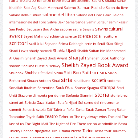
romanzo arabo
romanzo breve
Rosa del deseerto
Sabra & Shatila
Sahar
Salman Rushdie
Khalifeh
Said Aql
Salah Methnani
Salerno
Salon du livre
salone del libro
Salone della Cultura
Salone del Libro Cairo
Salone
internazionale del libro
Salwa Bakr
Samarcanda
Samir Editeur
samir kassir
Sawiris cultural
San Pietro
Saoussen Bou Aicha
sapone
satira
Sawiris
awards
scienze sociali
Sayed Mahmud
schiavitù
scienze
scrittore
scrittori
scrittrici
Sejnane
Selma Dabbagh
serie tv
Seuil
Sfax
Sfingi
Shahla Ujayli
Shadi Lewis
shady hamadi
Shaikh Sultan bin Mohammed
Sharjah
Al Qasimi
Shaikh Zayed Book Award
Sharjah Book Authority
Sheikh Zayed Book Award
sharon
Sheikha Hussein Helawy
Sidi Bou Saïd
Shubbak festival
Shubbak
Sicilia
SIEL
SILA
Silvio
siria
società
Berlusconi
Sinaan Antoon
Sinai
sirialibano
sodoma
stampa
Souk Okaz
Sonallah Ibrahim
Sorrentino
Sousse
Spagna
Stati
storia
Uniti
Stazione di monta per donne
Stefania Giannini
storie brevi
Sudan
street art
Striscia Gaza
Sulafa Hijazi
Sul corno del rinoceronte
summit
Sursock
svezia
Taif
Taleb al Refai
Tanta
Tarab Zaman
Tareq Bakari
teatro
Teheran
Tataouine
Tayeb Salih
The city always wins
The idol
The
last of us
The Night Mail
The Night of Fire
There are no windmills in Basra
Torino
Thierry Chehab
tipografia
Tiro
Tiziana Prezzo
Tosca
tour
Tourbet-
tradizione