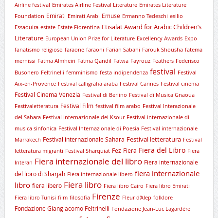
Airline festival
Emirates Airline Festival Literature
Emirates Literature
Emirati
Emuse
Foundation
Emirati Arabi
Ermanno Tedeschi
esilio
Etisalat Award for Arabic Children’s
Essaouira
estate
Estate Fiorentina
Literature
European Union Prize for Literature
Excellency Awards
Expo
fanatismo religioso
faraone
faraoni
Farian Sabahi
Farouk Shousha
fatema
mernissi
Fatma Almheiri
Fatma Qandil
Fatwa
Fayrouz
Feathers
Federisco
festival
Busonero
Feltrinelli
femminismo
festa indipendenza
Festival
Aix-en-Provence
Festival calligrafia araba
Festival Cannes
Festival cinema
Festival Cinema Venezia
Festival di Berlino
Festival di Musica Gnaoua
Festival Film
Festivaletteratura
festival film arabo
Festival Interazionale
del Sahara
Festival internazionale dei Ksour
Festival internazionale di
musica sinfonica
Festival Internazionale di Poesia
Festival internazionale
Festival letteratura
Festival internazionale Sahara
Marrakech
Festival
Fiera del Libro
Fez
Fiera
letteratura migranti
Festival Sharquiat
Fiera
Fiera internazionale del libro
Fiera internazionale
Interan
fiera internazionale
del libro di Sharjah
Fiera internazionale libero
Fiera libro
libro
fiera libero
Fiera libro Cairo
Fiera libro Emirati
Firenze
Fiera libro Tunisi
film
filosofia
Fleur d'Alep
folklore
Fondazione Giangiacomo Feltrinelli
Fondazione Jean-Luc Lagardère