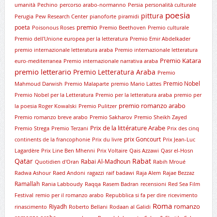
umanità
Pechino
percorso arabo-normanno
Persia
personalità culturale
poesia
pittura
Perugia
Pew Research Center
pianoforte
piramidi
premio
poeta
Poisonous Roses
Premio Beethoven
Premio culturale
Premio dell'Unione europea per la letteratura
Premio Emir Abdelkader
premio internazionale letteratura araba
Premio internazionale letteratura
Premio Katara
euro-mediterranea
Premio internazionale narrativa araba
premio letterario
Premio Letteratura Araba
Premio
Premio Nobel
Mahmoud Darwish
Premio Malaparte
premio Mario Lattes
Premio Nobel per la Letteratura
Premio per la letteratura araba
premio per
premio romanzo arabo
la poesia Roger Kowalski
Premio Pulitzer
Premio romanzo breve arabo
Premio Sakharov
Premio Sheikh Zayed
Prix de la littérature Arabe
Premio Strega
Premio Terzani
Prix des cinq
prix Goncourt
continents de la francophonie
Prix du livre
Prix Jean-Luc
Lagardère
Prix Line Ben Mhenni
Prix Voltaire
Qais Azzawi
Qasr el-Hosn
Qatar
Rabat
Rabai Al-Madhoun
Quotidien d'Oran
Rabih Mroué
Radwa Ashour
Raed Andoni
ragazzi
raif badawi
Raja Alem
Rajae Bezzaz
Ramallah
Rania Labboudy
Raqqa
Rasem Badran
recensioni
Red Sea Film
Festival
remio per il romanzo arabo
Repubblica si fa per dire
ricevimento
Roma
romanzo
Riyadh
rinascimento
Roberto Bellani
Rodaan al Galidi