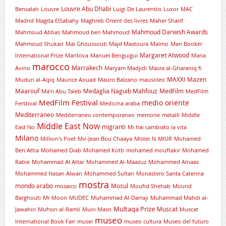
Louvre Abu Dhabi
Bensalah
Louvre
Luigi De Laurentiis
Luxor
MAC
Madrid
Magda ElSabahy
Maghreb Orient des livres
Maher Sharif
Mahmoud Darwish Awards
Mahmoud Abbas
Mahmoud ben Mahmoud
Mahmoud Shukair
Mai Ghoussoub
Majd Mastoura
Malmo
Man Booker
Margaret Atwood
International Prize
Mantova
Manuel Benguigui
Maria
marocco
Marrakech
Avino
Maryam Madjidi
Masra al-Gharaniq fi
MAXXI
Mazen
Mudun al-Aqiq
Maurice Aouad
Mauro Balzano
mausoleo
Maarouf
Medaglia Naguib Mahfouz
MedFilm
Ma’n Abu Taleb
MedFilm
MedFilm Festival
medio oriente
Ferstival
Medicina araba
Mediterraneo
Mediterraneo contemporaneo
memorie
metalli
Middle
Middle East Now
migranti
East No
Mi hai cambiato la vita
Milano
Million's Poet
Mir-Jean Bou Chaaya
Mister N
MIUR
Mohamed
Ben Attia
Mohamed Diab
Mohamed Kotb
mohamed mouftakir
Mohamed
Rabie
Mohammad Al Attar
Mohammed Al-Maazuz
Mohammed Alnaas
Mohammed Hasan Alwan
Mohammed Sultan
Monastero Santa Caterina
mostra
mondo arabo
Mosul
mosaico
Moufid Shehab
Mourid
Barghouti
Mr Moon
MUDEC
Muhammad Al-Darraji
Muhammad Mahdi al-
Multaqa Prize
Muscat
Jawahiri
Muhsin al-Ramli
Muin Masri
Muscat
museo
International Book Fair
musei
museo cultura
Museo del futuro