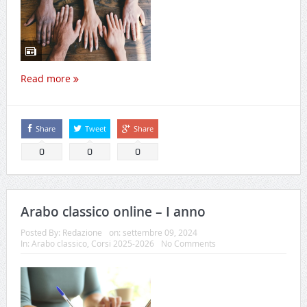
Read more
Share
Tweet
Share
0
0
0
Arabo classico online – I anno
Posted By:
Redazione
on:
settembre 09, 2024
In:
Arabo classico
,
Corsi 2025-2026
No Comments