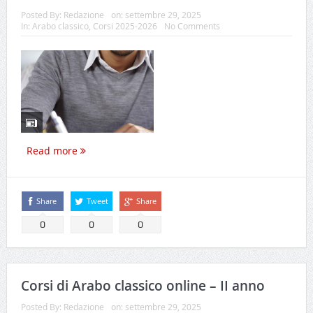
Posted By:
Redazione
on:
settembre 29, 2025
In:
Arabo classico
,
Corsi 2025-2026
No Comments
Read more
Share
Tweet
Share
0
0
0
Corsi di Arabo classico online – II anno
Posted By:
Redazione
on:
settembre 29, 2025