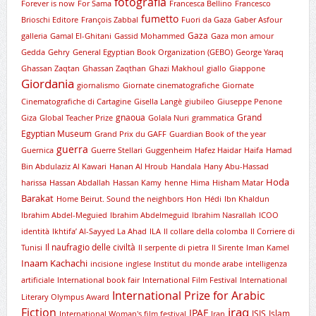
fotografia
Forever is now
For Sama
Francesca Bellino
Francesco
fumetto
Brioschi Editore
François Zabbal
Fuori da Gaza
Gaber Asfour
Gaza
galleria
Gamal El-Ghitani
Gassid Mohammed
Gaza mon amour
Gedda
Gehry
General Egyptian Book Organization (GEBO)
George Yaraq
Ghassan Zaqtan
Ghassan Zaqthan
Ghazi Makhoul
giallo
Giappone
Giordania
giornalismo
Giornate cinematografiche
Giornate
Cinematografiche di Cartagine
Gisella Langè
giubileo
Giuseppe Penone
gnaoua
Grand
Giza
Global Teacher Prize
Golala Nuri
grammatica
Egyptian Museum
Grand Prix du GAFF
Guardian Book of the year
guerra
Guernica
Guerre Stellari
Guggenheim
Hafez Haidar
Haifa
Hamad
Bin Abdulaziz Al Kawari
Hanan Al Hroub
Handala
Hany Abu-Hassad
Hoda
harissa
Hassan Abdallah
Hassan Kamy
henne
Hima
Hisham Matar
Barakat
Home Beirut. Sound the neighbors
Hon
Hédi
Ibn Khaldun
Ibrahim Abdel-Meguied
Ibrahim Abdelmeguid
Ibrahim Nasrallah
ICOO
identità
Ikhtifa’ Al-Sayyed La Ahad
ILA
Il collare della colomba
Il Corriere di
Il naufragio delle civiltà
Tunisi
Il serpente di pietra
Il Sirente
Iman Kamel
Inaam Kachachi
incisione
inglese
Institut du monde arabe
intelligenza
artificiale
International book fair
International Film Festival
International
International Prize for Arabic
Literary Olympus Award
iraq
Fiction
IPAF
ISIS
Islam
International Woman's film festival
Iran