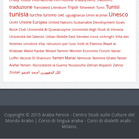
El-Bey
Tozeur International Film Festival
tradizioni
Tunisi
traduzione
Tripoli
Translated Literature
Tshweesh
Tunis
tunisia
Unesco
turchia
turismo
UAE
uguaglianza
Umm al-Jimal
Unione Europea
Unifil
United Nations Sustainable Development Goals
Book Club
Università Al Quaraouiyine
Università degli Studi di Venezia
Università del Salento
Urban Middle East
Vendesi croce
vichinghi
Villa des
femmes
vincitore
Vita: istruzioni per l'uso
Volti di Palmira
Waad al-
Khateab
Walid Haidar
Widad Tamimi
Women Economic Forum
Xavier
Yamen Manai
Luffin
Yacoub El-Sharouni
Yarmouk
Yasmine Ghata
Yasser
Arafat
Yemen. Nonostante la Guerra
Youssoufia
Zahran Alqasmi
Zahria
Zindali
لجنقوi
لكل المقهورين أجنحة
Copyright © 2015 Araba Fenice - Centro Studi sulle Culture del
Mondo Arabo | Corso di lingua araba - Corsi di dialetti arabi -
Milano.