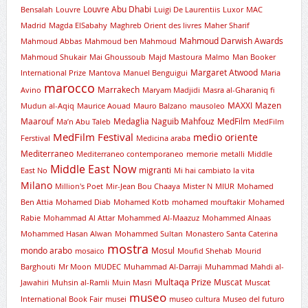
Louvre Abu Dhabi
Bensalah
Louvre
Luigi De Laurentiis
Luxor
MAC
Madrid
Magda ElSabahy
Maghreb Orient des livres
Maher Sharif
Mahmoud Darwish Awards
Mahmoud Abbas
Mahmoud ben Mahmoud
Mahmoud Shukair
Mai Ghoussoub
Majd Mastoura
Malmo
Man Booker
Margaret Atwood
International Prize
Mantova
Manuel Benguigui
Maria
marocco
Marrakech
Avino
Maryam Madjidi
Masra al-Gharaniq fi
MAXXI
Mazen
Mudun al-Aqiq
Maurice Aouad
Mauro Balzano
mausoleo
Maarouf
Medaglia Naguib Mahfouz
MedFilm
Ma’n Abu Taleb
MedFilm
MedFilm Festival
medio oriente
Ferstival
Medicina araba
Mediterraneo
Mediterraneo contemporaneo
memorie
metalli
Middle
Middle East Now
migranti
East No
Mi hai cambiato la vita
Milano
Million's Poet
Mir-Jean Bou Chaaya
Mister N
MIUR
Mohamed
Ben Attia
Mohamed Diab
Mohamed Kotb
mohamed mouftakir
Mohamed
Rabie
Mohammad Al Attar
Mohammed Al-Maazuz
Mohammed Alnaas
Mohammed Hasan Alwan
Mohammed Sultan
Monastero Santa Caterina
mostra
mondo arabo
Mosul
mosaico
Moufid Shehab
Mourid
Barghouti
Mr Moon
MUDEC
Muhammad Al-Darraji
Muhammad Mahdi al-
Multaqa Prize
Muscat
Jawahiri
Muhsin al-Ramli
Muin Masri
Muscat
museo
International Book Fair
musei
museo cultura
Museo del futuro