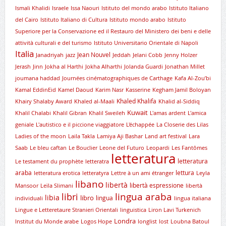
Ismali Khalidi
Israele
Issa Naouri
Istituto del mondo arabo
Istituto Italiano
del Cairo
Istituto Italiano di Cultura
Istituto mondo arabo
Istituto
Superiore per la Conservazione ed il Restauro del Ministero dei beni e delle
attività culturali e del turismo
Istituto Universitario Orientale di Napoli
Italia
Jean Nouvel
Janadriyah
jazz
Jeddah
Jelani Cobb
Jenny Holzer
Jerash
Jinn
Jokha al Harthi
Jokha Alharthi
Jolanda Guardi
Jonathan Millet
joumana haddad
Journées cinématographiques de Carthage
Kafa Al-Zou’bi
Kamal EddinEid
Kamel Daoud
Karim Nasr
Kasserine
Kegham Jamil Boloyan
Khaled Khalifa
Khairy Shalaby Award
Khaled al-Maali
Khalid al-Siddiq
Kuwait
Khalil Chalabi
Khalil Gibran
Khalil Sweileh
L'amas ardent
L'amica
geniale
L'autistico e il piccione viaggiatore
L'échappée
La Closerie des Lilas
Ladies of the moon
Laila Takla
Lamiya Aji Bashar
Land art festival
Lara
Saab
Le bleu caftan
Le Bouclier
Leone del Futuro
Leopardi
Les Fantômes
letteratura
letteratura
Le testament du prophète
letteratra
araba
lettura
letteratura erotica
letteratyra
Lettre à un ami étranger
Leyla
libano
libertà
libertà espressione
Mansoor
Leïla Slimani
libertà
lingua araba
libri
libia
libro
lingua
individuali
lingua italiana
Lingue e Letteretaure Stranieri Orientali
linguistica
Liron Lavi Turkenich
Londra
lnstitut du Monde arabe
Logos Hope
longlist
lost
Loubna Batoul