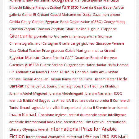
Forever is now
For Sama
Francesca Bellino
Francesco
fumetto
Brioschi Editore
François Zabbal
Fuori da Gaza
Gaber Asfour
Gaza
galleria
Gamal El-Ghitani
Gassid Mohammed
Gaza mon amour
Gedda
Gehry
General Egyptian Book Organization (GEBO)
George Yaraq
Ghassan Zaqtan
Ghassan Zaqthan
Ghazi Makhoul
giallo
Giappone
Giordania
giornalismo
Giornate cinematografiche
Giornate
Cinematografiche di Cartagine
Gisella Langè
giubileo
Giuseppe Penone
gnaoua
Grand
Giza
Global Teacher Prize
Golala Nuri
grammatica
Egyptian Museum
Grand Prix du GAFF
Guardian Book of the year
guerra
Guernica
Guerre Stellari
Guggenheim
Hafez Haidar
Haifa
Hamad
Bin Abdulaziz Al Kawari
Hanan Al Hroub
Handala
Hany Abu-Hassad
Hoda
harissa
Hassan Abdallah
Hassan Kamy
henne
Hima
Hisham Matar
Barakat
Home Beirut. Sound the neighbors
Hon
Hédi
Ibn Khaldun
Ibrahim Abdel-Meguied
Ibrahim Abdelmeguid
Ibrahim Nasrallah
ICOO
identità
Ikhtifa’ Al-Sayyed La Ahad
ILA
Il collare della colomba
Il Corriere di
Il naufragio delle civiltà
Tunisi
Il serpente di pietra
Il Sirente
Iman Kamel
Inaam Kachachi
incisione
inglese
Institut du monde arabe
intelligenza
artificiale
International book fair
International Film Festival
International
International Prize for Arabic
Literary Olympus Award
iraq
Fiction
IPAF
ISIS
Islam
International Woman's film festival
Iran