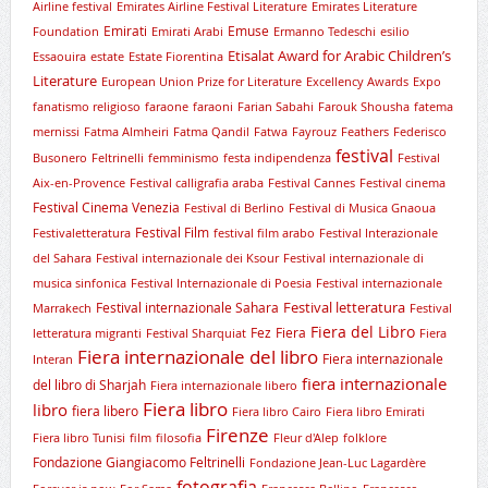
Airline festival
Emirates Airline Festival Literature
Emirates Literature
Emirati
Emuse
Foundation
Emirati Arabi
Ermanno Tedeschi
esilio
Etisalat Award for Arabic Children’s
Essaouira
estate
Estate Fiorentina
Literature
European Union Prize for Literature
Excellency Awards
Expo
fanatismo religioso
faraone
faraoni
Farian Sabahi
Farouk Shousha
fatema
mernissi
Fatma Almheiri
Fatma Qandil
Fatwa
Fayrouz
Feathers
Federisco
festival
Busonero
Feltrinelli
femminismo
festa indipendenza
Festival
Aix-en-Provence
Festival calligrafia araba
Festival Cannes
Festival cinema
Festival Cinema Venezia
Festival di Berlino
Festival di Musica Gnaoua
Festival Film
Festivaletteratura
festival film arabo
Festival Interazionale
del Sahara
Festival internazionale dei Ksour
Festival internazionale di
musica sinfonica
Festival Internazionale di Poesia
Festival internazionale
Festival letteratura
Festival internazionale Sahara
Marrakech
Festival
Fiera del Libro
Fez
Fiera
letteratura migranti
Festival Sharquiat
Fiera
Fiera internazionale del libro
Fiera internazionale
Interan
fiera internazionale
del libro di Sharjah
Fiera internazionale libero
Fiera libro
libro
fiera libero
Fiera libro Cairo
Fiera libro Emirati
Firenze
Fiera libro Tunisi
film
filosofia
Fleur d'Alep
folklore
Fondazione Giangiacomo Feltrinelli
Fondazione Jean-Luc Lagardère
fotografia