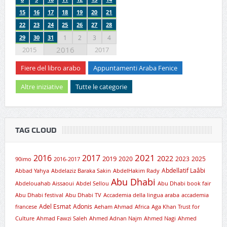
15
16
17
18
19
20
21
22
23
24
25
26
27
28
29
30
31
1
2
3
4
2016
2015
2017
Fiere del libro arabo
Appuntamenti Araba Fenice
Altre iniziative
Tutte le categorie
TAG CLOUD
2021
2016
2017
2019
2022
2020
2023
2025
90imo
2016-2017
Abdellatif Laâbi
Abbad Yahya
Abdelaziz Baraka Sakin
AbdelHakim Rady
Abu Dhabi
Abdelouahab Aissaoui
Abdel Sellou
Abu Dhabi book fair
Abu Dhabi festival
Abu Dhabi TV
Accademia della lingua araba
accademia
Adel Esmat
Adonis
francese
Aeham Ahmad
Africa
Aga Khan Trust for
Culture
Ahmad Fawzi Saleh
Ahmed Adnan Najm
Ahmed Nagi
Ahmed