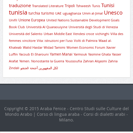
Tunisi
traduzione
Tripoli
Translated Literature
Tshweesh
Tunis
tunisia
Unesco
turchia
turismo
UAE
uguaglianza
Umm al-Jimal
Unione Europea
Unifil
United Nations Sustainable Development Goals
Book Club
Università Al Quaraouiyine
Università degli Studi di Venezia
Università del Salento
Urban Middle East
Vendesi croce
vichinghi
Villa des
femmes
vincitore
Vita: istruzioni per l'uso
Volti di Palmira
Waad al-
Khateab
Walid Haidar
Widad Tamimi
Women Economic Forum
Xavier
Yamen Manai
Luffin
Yacoub El-Sharouni
Yarmouk
Yasmine Ghata
Yasser
Arafat
Yemen. Nonostante la Guerra
Youssoufia
Zahran Alqasmi
Zahria
Zindali
لجنقوi
لكل المقهورين أجنحة
Copyright © 2015 Araba Fenice - Centro Studi sulle Culture del
Mondo Arabo | Corso di lingua araba - Corsi di dialetti arabi -
Milano.