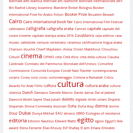
Biennale arte islamica
Biennale arti islamiche
Biennale internazionale
BIFF
Bin Rashid Library
bizantino
Blandine Rinkel
Bologna
Booker
Booker Prize
International Prize for Arabic fiction
Boualem Bessaih
Cairo
Cairo international book fair
Cairo International Film Festival
calligrafia
capitale
calligrafia araba
calendario
Cannes
capitale del
Casablanca
vivere insieme
capitale stampa araba 2016
casa editrice
casa
museo
cattedrale
censura
centenario
ceramica
certificazione lingua araba
Chanson douche
Charif Majdalani
chiesa
Chokri Mabkhout
Chouchou
cinema
Cillium
CIPMO
città
Città d'oro
città della cultura
Claudia
Cardinale
Comitato del Patrimonio Mondiale dell'Unesco
Comixfest
Commissione
Comunità Europea
Condé Nast Traveler
contemporanea
corano
Corea
corsi
corso
cortometraggio
Crimine a Ramallah
Critics
cultura
cultura araba
culltura
Awards for Arab Films
cultura
Daesh
islamica
Damasco
Daniele Manno
Dante
danza
Dar al Jadeed
dialetto
Dawood Abdel-Sayed
Diaa Jubaili
digitale
diritti umani
Dispersi
donna
Doha
Dispersés
Divina Commedia
dizionari
Doha Assy
donne
Dubai
Douz
EAU
Dunya Mikhail
ebraico
EBRD
Ecologies of resistance
egitto
editoria
Edizioni Nautilus
Edward Watts
egizio
Egypt's Nile
award
Elena Ferrante
Elias Khoury
Elif Shafaq
El Jem
Emara
Emirates