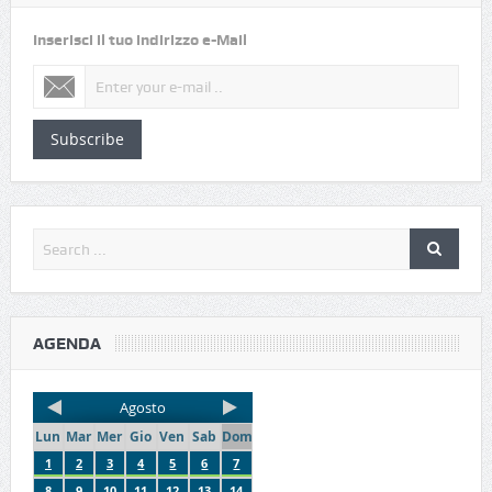
Inserisci il tuo indirizzo e-Mail
Subscribe
AGENDA
Agosto
Lun
Mar
Mer
Gio
Ven
Sab
Dom
1
2
3
4
5
6
7
8
9
10
11
12
13
14