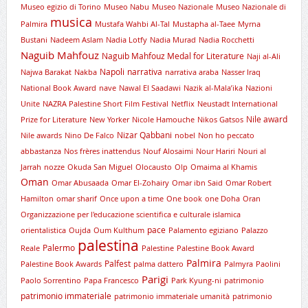
Museo egizio di Torino
Museo Nabu
Museo Nazionale
Museo Nazionale di
musica
Palmira
Mustafa Wahbi Al-Tal
Mustapha al-Taee
Myrna
Bustani
Nadeem Aslam
Nadia Lotfy
Nadia Murad
Nadia Rocchetti
Naguib Mahfouz
Naguib Mahfouz Medal for Literature
Naji al-Ali
Napoli
narrativa
Najwa Barakat
Nakba
narrativa araba
Nasser Iraq
National Book Award
nave
Nawal El Saadawi
Nazik al-Mala’ika
Nazioni
Unite
NAZRA Palestine Short Film Festival
Netflix
Neustadt International
Nile award
Prize for Literature
New Yorker
Nicole Hamouche
Nikos Gatsos
Nizar Qabbani
Nile awards
Nino De Falco
nobel
Non ho peccato
abbastanza
Nos frères inattendus
Nouf Alosaimi
Nour Hariri
Nouri al
Jarrah
nozze
Okuda San Miguel
Olocausto
Olp
Omaima al Khamis
Oman
Omar Abusaada
Omar El-Zohairy
Omar ibn Said
Omar Robert
Hamilton
omar sharif
Once upon a time
One book
one Doha
Oran
Organizzazione per l'educazione scientifica e culturale islamica
pace
orientalistica
Oujda
Oum Kulthum
Palamento egiziano
Palazzo
palestina
Palermo
Reale
Palestine
Palestine Book Award
Palmira
Palfest
Palestine Book Awards
palma dattero
Palmyra
Paolini
Parigi
Paolo Sorrentino
Papa Francesco
Park Kyung-ni
patrimonio
patrimonio immateriale
patrimonio immateriale umanità
patrimonio