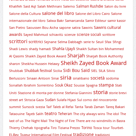
Salman Rushdie
Khalifeh
Said Aql
Salah Methnani
Salerno
Salon du livre
salone del libro
Salone della Cultura
Salone del Libro Cairo
Salone
internazionale del libro
Salwa Bakr
Samarcanda
Samir Editeur
samir kassir
Sawiris cultural
San Pietro
Saoussen Bou Aicha
sapone
satira
Sawiris
awards
scienze sociali
Sayed Mahmud
schiavitù
scienze
scrittore
scrittori
scrittrici
Sejnane
Selma Dabbagh
serie tv
Seuil
Sfax
Sfingi
Shahla Ujayli
Shadi Lewis
shady hamadi
Shaikh Sultan bin Mohammed
Sharjah
Al Qasimi
Shaikh Zayed Book Award
Sharjah Book Authority
Sheikh Zayed Book Award
sharon
Sheikha Hussein Helawy
Sidi Bou Saïd
Shubbak festival
Shubbak
Sicilia
SIEL
SILA
Silvio
siria
società
Berlusconi
Sinaan Antoon
Sinai
sirialibano
sodoma
stampa
Souk Okaz
Sonallah Ibrahim
Sorrentino
Sousse
Spagna
Stati
storia
Uniti
Stazione di monta per donne
Stefania Giannini
storie brevi
Sudan
street art
Striscia Gaza
Sulafa Hijazi
Sul corno del rinoceronte
summit
Sursock
svezia
Taif
Taleb al Refai
Tanta
Tarab Zaman
Tareq Bakari
teatro
Teheran
Tataouine
Tayeb Salih
The city always wins
The idol
The
last of us
The Night Mail
The Night of Fire
There are no windmills in Basra
Torino
Thierry Chehab
tipografia
Tiro
Tiziana Prezzo
Tosca
tour
Tourbet-
tradizione
El-Bey
Tozeur International Film Festival
tradizioni