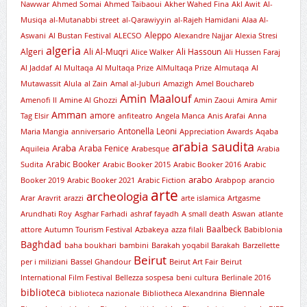
Nawwar
Ahmed Somai
Ahmed Taibaoui
Akher Wahed Fina
Akl Awit
Al-
Musiqa
al-Mutanabbi street
al-Qarawiyyin
al-Rajeh Hamidani
Alaa Al-
Aleppo
Aswani
Al Bustan Festival
ALECSO
Alexandre Najjar
Alexia Stresi
algeria
Algeri
Ali Al-Muqri
Ali Hassoun
Alice Walker
Ali Hussen Faraj
Al Jaddaf
Al Multaqa
Al Multaqa Prize
AlMultaqa Prize
Almutaqa
Al
Mutawassit
Alula
al Zain
Amal al-Juburi
Amazigh
Amel Bouchareb
Amin Maalouf
Amenofi II
Amine Al Ghozzi
Amin Zaoui
Amira
Amir
Amman
amore
Tag Elsir
anfiteatro
Angela Manca
Anis Arafai
Anna
Antonella Leoni
Maria Mangia
anniversario
Appreciation Awards
Aqaba
arabia saudita
Araba
Araba Fenice
Aquileia
Arabesque
Arabia
Arabic Booker
Sudita
Arabic Booker 2015
Arabic Booker 2016
Arabic
arabo
Booker 2019
Arabic Booker 2021
Arabic Fiction
Arabpop
arancio
arte
archeologia
Arar
Aravrit
arazzi
arte islamica
Artgasme
Arundhati Roy
Asghar Farhadi
ashraf fayadh
A small death
Aswan
atlante
Baalbeck
attore
Autumn Tourism Festival
Azbakeya
azza filali
Babiblonia
Baghdad
baha boukhari
bambini
Barakah yoqabil Barakah
Barzellette
Beirut
per i miliziani
Bassel Ghandour
Beirut Art Fair
Beirut
International Film Festival
Bellezza sospesa
beni cultura
Berlinale 2016
biblioteca
Biennale
biblioteca nazionale
Bibliotheca Alexandrina