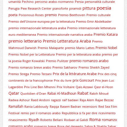
umanità
Pechino
percorso arabo-normanno
Persia
personalità culturale
poesia
pittura
Perugia
Pew Research Center
pianoforte
piramidi
premio
poeta
Poisonous Roses
Premio Beethoven
Premio culturale
Premio dell'Unione europea per la letteratura
Premio Emir Abdelkader
premio internazionale letteratura araba
Premio internazionale letteratura
Premio Katara
euro-mediterranea
Premio internazionale narrativa araba
premio letterario
Premio Letteratura Araba
Premio
Premio Nobel
Mahmoud Darwish
Premio Malaparte
premio Mario Lattes
Premio Nobel per la Letteratura
Premio per la letteratura araba
premio per
premio romanzo arabo
la poesia Roger Kowalski
Premio Pulitzer
Premio romanzo breve arabo
Premio Sakharov
Premio Sheikh Zayed
Prix de la littérature Arabe
Premio Strega
Premio Terzani
Prix des cinq
prix Goncourt
continents de la francophonie
Prix du livre
Prix Jean-Luc
Lagardère
Prix Line Ben Mhenni
Prix Voltaire
Qais Azzawi
Qasr el-Hosn
Qatar
Rabat
Rabai Al-Madhoun
Quotidien d'Oran
Rabih Mroué
Radwa Ashour
Raed Andoni
ragazzi
raif badawi
Raja Alem
Rajae Bezzaz
Ramallah
Rania Labboudy
Raqqa
Rasem Badran
recensioni
Red Sea Film
Festival
remio per il romanzo arabo
Repubblica si fa per dire
ricevimento
Roma
romanzo
Riyadh
rinascimento
Roberto Bellani
Rodaan al Galidi
romanzo arabo
romanzo breve
Rosa del deseerto
Sabra & Shatila
Sahar