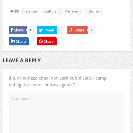
Tags:
arancio
cultura
Marrakech
Zahria
Share
Tweet
Share
0
0
0
Share
Share
LEAVE A REPLY
Il tuo indirizzo email non sarà pubblicato.
I campi
*
obbligatori sono contrassegnati