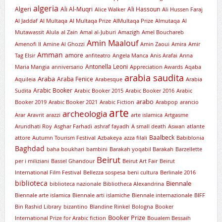
algeria
Algeri
Ali Al-Muqri
Ali Hassoun
Alice Walker
Ali Hussen Faraj
Al Jaddaf
Al Multaqa
Al Multaqa Prize
AlMultaqa Prize
Almutaqa
Al
Mutawassit
Alula
al Zain
Amal al-Juburi
Amazigh
Amel Bouchareb
Amin Maalouf
Amenofi II
Amine Al Ghozzi
Amin Zaoui
Amira
Amir
Amman
amore
Tag Elsir
anfiteatro
Angela Manca
Anis Arafai
Anna
Antonella Leoni
Maria Mangia
anniversario
Appreciation Awards
Aqaba
arabia saudita
Araba
Araba Fenice
Aquileia
Arabesque
Arabia
Arabic Booker
Sudita
Arabic Booker 2015
Arabic Booker 2016
Arabic
arabo
Booker 2019
Arabic Booker 2021
Arabic Fiction
Arabpop
arancio
arte
archeologia
Arar
Aravrit
arazzi
arte islamica
Artgasme
Arundhati Roy
Asghar Farhadi
ashraf fayadh
A small death
Aswan
atlante
Baalbeck
attore
Autumn Tourism Festival
Azbakeya
azza filali
Babiblonia
Baghdad
baha boukhari
bambini
Barakah yoqabil Barakah
Barzellette
Beirut
per i miliziani
Bassel Ghandour
Beirut Art Fair
Beirut
International Film Festival
Bellezza sospesa
beni cultura
Berlinale 2016
biblioteca
Biennale
biblioteca nazionale
Bibliotheca Alexandrina
Biennale arte islamica
Biennale arti islamiche
Biennale internazionale
BIFF
Bin Rashid Library
bizantino
Blandine Rinkel
Bologna
Booker
Booker Prize
International Prize for Arabic fiction
Boualem Bessaih