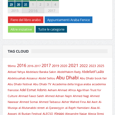
29
30
31
1
2
3
4
2016
2015
2017
Fiere del libro arabo
Appuntamenti Araba Fenice
Altre iniziative
Tutte le categorie
TAG CLOUD
2021
2016
2017
2019
2022
2020
2023
2025
90imo
2016-2017
Abdellatif Laâbi
Abbad Yahya
Abdelaziz Baraka Sakin
AbdelHakim Rady
Abu Dhabi
Abdelouahab Aissaoui
Abdel Sellou
Abu Dhabi book fair
Abu Dhabi festival
Abu Dhabi TV
Accademia della lingua araba
accademia
Adel Esmat
Adonis
francese
Aeham Ahmad
Africa
Aga Khan Trust for
Culture
Ahmad Fawzi Saleh
Ahmed Adnan Najm
Ahmed Nagi
Ahmed
Nawwar
Ahmed Somai
Ahmed Taibaoui
Akher Wahed Fina
Akl Awit
Al-
Musiqa
al-Mutanabbi street
al-Qarawiyyin
al-Rajeh Hamidani
Alaa Al-
Aleppo
Aswani
Al Bustan Festival
ALECSO
Alexandre Najjar
Alexia Stresi