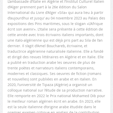
L’ambassade d’Italie en Algérie et l’Institut Culturel Italien
d’Alger prennent part à la 26e édition du Salon
International du Livre d’Alger «Sila» qui aura lieu à partir
d’aujourdhui et jusqu’ au 04 novembre 2023 au Palais des
expositions des Pins maritimes, sous le slogan «L’Afrique
écrit son avenir». L’Italie sera présente à cette édition de
cette année avec trois écrivains italiens importants, dont
une italo-algérienne qui est déjà pris part au Sila de l’an
dernier. Il s’agit d’Amel Bouchareb, écrivaine, et
traductrice algérienne naturalisée italienne. Elle a fondé
et dirigé des revues littéraires en Algérie et en Italie. Elle
a publié en traduction arabe les oeuvres de plus de
trente poètes et narrateurs italiens contemporains,
modernes et classiques. Ses oeuvres de fiction (romans
et nouvelles) sont publiées en arabe et en italien. En
2020, l’université de Tipaza (Algérie) a organisé un
colloque national sur l’étude de sa production narrative.
Elle remporte en 2022 le Prix national Mohamed Dib pour
le meilleur roman algérien écrit en arabe. En 2023, elle
est la seule italienne d’origine arabe étudiée dans le
premier examen critique en anglais de la contribution