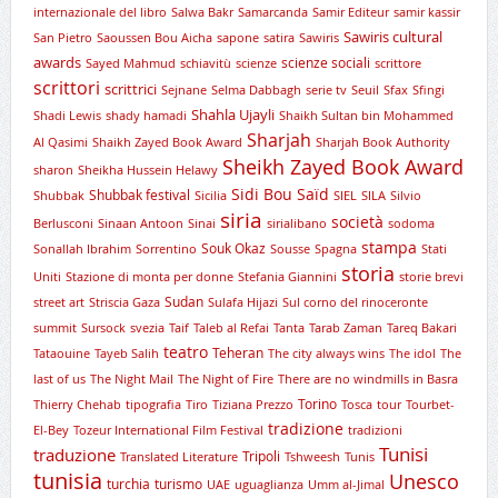
internazionale del libro
Salwa Bakr
Samarcanda
Samir Editeur
samir kassir
Sawiris cultural
San Pietro
Saoussen Bou Aicha
sapone
satira
Sawiris
awards
scienze sociali
Sayed Mahmud
schiavitù
scienze
scrittore
scrittori
scrittrici
Sejnane
Selma Dabbagh
serie tv
Seuil
Sfax
Sfingi
Shahla Ujayli
Shadi Lewis
shady hamadi
Shaikh Sultan bin Mohammed
Sharjah
Al Qasimi
Shaikh Zayed Book Award
Sharjah Book Authority
Sheikh Zayed Book Award
sharon
Sheikha Hussein Helawy
Sidi Bou Saïd
Shubbak festival
Shubbak
Sicilia
SIEL
SILA
Silvio
siria
società
Berlusconi
Sinaan Antoon
Sinai
sirialibano
sodoma
stampa
Souk Okaz
Sonallah Ibrahim
Sorrentino
Sousse
Spagna
Stati
storia
Uniti
Stazione di monta per donne
Stefania Giannini
storie brevi
Sudan
street art
Striscia Gaza
Sulafa Hijazi
Sul corno del rinoceronte
summit
Sursock
svezia
Taif
Taleb al Refai
Tanta
Tarab Zaman
Tareq Bakari
teatro
Teheran
Tataouine
Tayeb Salih
The city always wins
The idol
The
last of us
The Night Mail
The Night of Fire
There are no windmills in Basra
Torino
Thierry Chehab
tipografia
Tiro
Tiziana Prezzo
Tosca
tour
Tourbet-
tradizione
El-Bey
Tozeur International Film Festival
tradizioni
Tunisi
traduzione
Tripoli
Translated Literature
Tshweesh
Tunis
tunisia
Unesco
turchia
turismo
UAE
uguaglianza
Umm al-Jimal