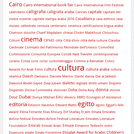
Cairo
Cairo international book fair
Cairo International Film Festival
calligrafia
capitale
calligrafia araba
calendario
Cannes
capitale del
Casablanca
vivere insieme
capitale stampa araba 2016
casa editrice
casa
museo
cattedrale
censura
centenario
ceramica
certificazione lingua araba
Chanson douche
Charif Majdalani
chiesa
Chokri Mabkhout
Chouchou
cinema
Cillium
CIPMO
città
Città d'oro
città della cultura
Claudia
Cardinale
Comitato del Patrimonio Mondiale dell'Unesco
Comixfest
Commissione
Comunità Europea
Condé Nast Traveler
contemporanea
corano
Corea
corsi
corso
cortometraggio
Crimine a Ramallah
Critics
cultura
cultura araba
culltura
Awards for Arab Films
cultura
Daesh
islamica
Damasco
Daniele Manno
Dante
danza
Dar al Jadeed
dialetto
Dawood Abdel-Sayed
Diaa Jubaili
digitale
diritti umani
Dispersi
donna
Doha
Dispersés
Divina Commedia
dizionari
Doha Assy
donne
Dubai
Douz
EAU
Dunya Mikhail
ebraico
EBRD
Ecologies of resistance
egitto
editoria
Edizioni Nautilus
Edward Watts
egizio
Egypt's Nile
award
Elena Ferrante
Elias Khoury
Elif Shafaq
El Jem
Emara
Emirates
Airline festival
Emirates Airline Festival Literature
Emirates Literature
Emirati
Emuse
Foundation
Emirati Arabi
Ermanno Tedeschi
esilio
Etisalat Award for Arabic Children’s
Essaouira
estate
Estate Fiorentina