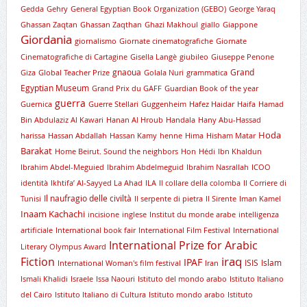
Gedda
Gehry
General Egyptian Book Organization (GEBO)
George Yaraq
Ghassan Zaqtan
Ghassan Zaqthan
Ghazi Makhoul
giallo
Giappone
Giordania
giornalismo
Giornate cinematografiche
Giornate
Cinematografiche di Cartagine
Gisella Langè
giubileo
Giuseppe Penone
gnaoua
Grand
Giza
Global Teacher Prize
Golala Nuri
grammatica
Egyptian Museum
Grand Prix du GAFF
Guardian Book of the year
guerra
Guernica
Guerre Stellari
Guggenheim
Hafez Haidar
Haifa
Hamad
Bin Abdulaziz Al Kawari
Hanan Al Hroub
Handala
Hany Abu-Hassad
Hoda
harissa
Hassan Abdallah
Hassan Kamy
henne
Hima
Hisham Matar
Barakat
Home Beirut. Sound the neighbors
Hon
Hédi
Ibn Khaldun
Ibrahim Abdel-Meguied
Ibrahim Abdelmeguid
Ibrahim Nasrallah
ICOO
identità
Ikhtifa’ Al-Sayyed La Ahad
ILA
Il collare della colomba
Il Corriere di
Il naufragio delle civiltà
Tunisi
Il serpente di pietra
Il Sirente
Iman Kamel
Inaam Kachachi
incisione
inglese
Institut du monde arabe
intelligenza
artificiale
International book fair
International Film Festival
International
International Prize for Arabic
Literary Olympus Award
iraq
Fiction
IPAF
ISIS
Islam
International Woman's film festival
Iran
Ismali Khalidi
Israele
Issa Naouri
Istituto del mondo arabo
Istituto Italiano
del Cairo
Istituto Italiano di Cultura
Istituto mondo arabo
Istituto