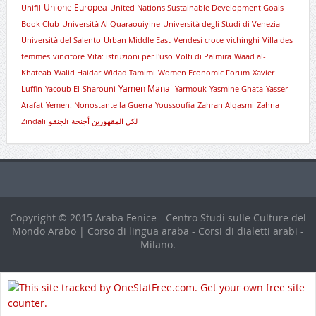
Unione Europea
Unifil
United Nations Sustainable Development Goals
Book Club
Università Al Quaraouiyine
Università degli Studi di Venezia
Università del Salento
Urban Middle East
Vendesi croce
vichinghi
Villa des
femmes
vincitore
Vita: istruzioni per l'uso
Volti di Palmira
Waad al-
Khateab
Walid Haidar
Widad Tamimi
Women Economic Forum
Xavier
Yamen Manai
Luffin
Yacoub El-Sharouni
Yarmouk
Yasmine Ghata
Yasser
Arafat
Yemen. Nonostante la Guerra
Youssoufia
Zahran Alqasmi
Zahria
Zindali
لجنقوi
لكل المقهورين أجنحة
Copyright © 2015 Araba Fenice - Centro Studi sulle Culture del
Mondo Arabo | Corso di lingua araba - Corsi di dialetti arabi -
Milano.