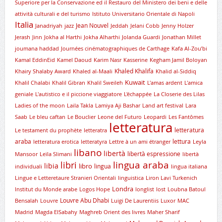
Superiore per la Conservazione ed il Restauro del Ministero dei beni e delle
attività culturali e del turismo
Istituto Universitario Orientale di Napoli
Italia
Jean Nouvel
Janadriyah
jazz
Jeddah
Jelani Cobb
Jenny Holzer
Jerash
Jinn
Jokha al Harthi
Jokha Alharthi
Jolanda Guardi
Jonathan Millet
joumana haddad
Journées cinématographiques de Carthage
Kafa Al-Zou’bi
Kamal EddinEid
Kamel Daoud
Karim Nasr
Kasserine
Kegham Jamil Boloyan
Khaled Khalifa
Khairy Shalaby Award
Khaled al-Maali
Khalid al-Siddiq
Kuwait
Khalil Chalabi
Khalil Gibran
Khalil Sweileh
L'amas ardent
L'amica
geniale
L'autistico e il piccione viaggiatore
L'échappée
La Closerie des Lilas
Ladies of the moon
Laila Takla
Lamiya Aji Bashar
Land art festival
Lara
Saab
Le bleu caftan
Le Bouclier
Leone del Futuro
Leopardi
Les Fantômes
letteratura
letteratura
Le testament du prophète
letteratra
araba
lettura
letteratura erotica
letteratyra
Lettre à un ami étranger
Leyla
libano
libertà
libertà espressione
Mansoor
Leïla Slimani
libertà
lingua araba
libri
libia
libro
lingua
individuali
lingua italiana
Lingue e Letteretaure Stranieri Orientali
linguistica
Liron Lavi Turkenich
Londra
lnstitut du Monde arabe
Logos Hope
longlist
lost
Loubna Batoul
Louvre Abu Dhabi
Bensalah
Louvre
Luigi De Laurentiis
Luxor
MAC
Madrid
Magda ElSabahy
Maghreb Orient des livres
Maher Sharif