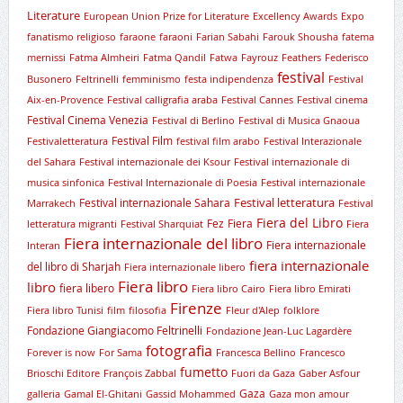
Literature
European Union Prize for Literature
Excellency Awards
Expo
fanatismo religioso
faraone
faraoni
Farian Sabahi
Farouk Shousha
fatema
mernissi
Fatma Almheiri
Fatma Qandil
Fatwa
Fayrouz
Feathers
Federisco
festival
Busonero
Feltrinelli
femminismo
festa indipendenza
Festival
Aix-en-Provence
Festival calligrafia araba
Festival Cannes
Festival cinema
Festival Cinema Venezia
Festival di Berlino
Festival di Musica Gnaoua
Festival Film
Festivaletteratura
festival film arabo
Festival Interazionale
del Sahara
Festival internazionale dei Ksour
Festival internazionale di
musica sinfonica
Festival Internazionale di Poesia
Festival internazionale
Festival letteratura
Festival internazionale Sahara
Marrakech
Festival
Fiera del Libro
Fez
Fiera
letteratura migranti
Festival Sharquiat
Fiera
Fiera internazionale del libro
Fiera internazionale
Interan
fiera internazionale
del libro di Sharjah
Fiera internazionale libero
Fiera libro
libro
fiera libero
Fiera libro Cairo
Fiera libro Emirati
Firenze
Fiera libro Tunisi
film
filosofia
Fleur d'Alep
folklore
Fondazione Giangiacomo Feltrinelli
Fondazione Jean-Luc Lagardère
fotografia
Forever is now
For Sama
Francesca Bellino
Francesco
fumetto
Brioschi Editore
François Zabbal
Fuori da Gaza
Gaber Asfour
Gaza
galleria
Gamal El-Ghitani
Gassid Mohammed
Gaza mon amour