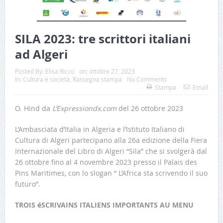
SILA 2023: tre scrittori italiani
ad Algeri
Posted By:
Elisa Ricco
on:
ottobre 27, 2023
In:
Cultura e società
,
Rassegna stampa
No Comments
Stampa
Email
O. Hind da
L’Expressiondx.com
del 26 ottobre 2023
L’Ambasciata d’Italia in Algeria e l’Istituto Italiano di
Cultura di Algeri partecipano alla 26a edizione della Fiera
Internazionale del Libro di Algeri “Sila” che si svolgerà dal
26 ottobre fino al 4 novembre 2023 presso il Palais des
Pins Maritimes, con lo slogan “ L’Africa sta scrivendo il suo
futuro”.
TROIS éSCRIVAINS ITALIENS IMPORTANTS AU MENU