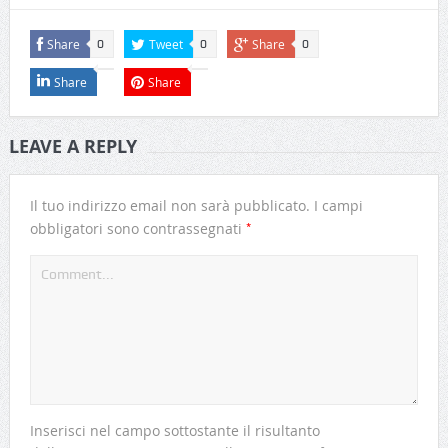
Share
Tweet
Share
0
0
0
Share
Share
LEAVE A REPLY
Il tuo indirizzo email non sarà pubblicato.
I campi
*
obbligatori sono contrassegnati
Inserisci nel campo sottostante il risultanto