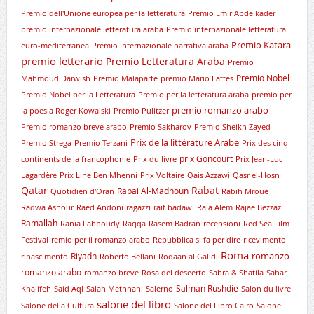
Premio dell'Unione europea per la letteratura
Premio Emir Abdelkader
premio internazionale letteratura araba
Premio internazionale letteratura
Premio Katara
euro-mediterranea
Premio internazionale narrativa araba
premio letterario
Premio Letteratura Araba
Premio
Premio Nobel
Mahmoud Darwish
Premio Malaparte
premio Mario Lattes
Premio Nobel per la Letteratura
Premio per la letteratura araba
premio per
premio romanzo arabo
la poesia Roger Kowalski
Premio Pulitzer
Premio romanzo breve arabo
Premio Sakharov
Premio Sheikh Zayed
Prix de la littérature Arabe
Premio Strega
Premio Terzani
Prix des cinq
prix Goncourt
continents de la francophonie
Prix du livre
Prix Jean-Luc
Lagardère
Prix Line Ben Mhenni
Prix Voltaire
Qais Azzawi
Qasr el-Hosn
Qatar
Rabat
Rabai Al-Madhoun
Quotidien d'Oran
Rabih Mroué
Radwa Ashour
Raed Andoni
ragazzi
raif badawi
Raja Alem
Rajae Bezzaz
Ramallah
Rania Labboudy
Raqqa
Rasem Badran
recensioni
Red Sea Film
Festival
remio per il romanzo arabo
Repubblica si fa per dire
ricevimento
Roma
romanzo
Riyadh
rinascimento
Roberto Bellani
Rodaan al Galidi
romanzo arabo
romanzo breve
Rosa del deseerto
Sabra & Shatila
Sahar
Salman Rushdie
Khalifeh
Said Aql
Salah Methnani
Salerno
Salon du livre
salone del libro
Salone della Cultura
Salone del Libro Cairo
Salone