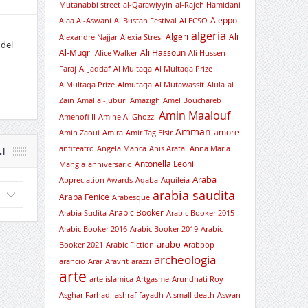
Mutanabbi street
al-Qarawiyyin
al-Rajeh Hamidani
Aleppo
Alaa Al-Aswani
Al Bustan Festival
ALECSO
algeria
Algeri
Ali
Alexandre Najjar
Alexia Stresi
 del
Al-Muqri
Ali Hassoun
Alice Walker
Ali Hussen
Faraj
Al Jaddaf
Al Multaqa
Al Multaqa Prize
AlMultaqa Prize
Almutaqa
Al Mutawassit
Alula
al
Zain
Amal al-Juburi
Amazigh
Amel Bouchareb
Amin Maalouf
Amenofi II
Amine Al Ghozzi
Amman
amore
Amin Zaoui
Amira
Amir Tag Elsir
anfiteatro
Angela Manca
Anis Arafai
Anna Maria
I
Antonella Leoni
Mangia
anniversario
Araba
Appreciation Awards
Aqaba
Aquileia
arabia saudita
Araba Fenice
Arabesque
Arabic Booker
Arabia Sudita
Arabic Booker 2015
Arabic Booker 2016
Arabic Booker 2019
Arabic
arabo
Booker 2021
Arabic Fiction
Arabpop
archeologia
arancio
Arar
Aravrit
arazzi
arte
arte islamica
Artgasme
Arundhati Roy
Asghar Farhadi
ashraf fayadh
A small death
Aswan