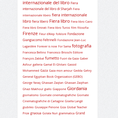
internazionale del libro
Fiera
internazionale del libro di Sharjah
Fiera
fiera internazionale
internazionale libero
Fiera libro
libro
fiera libero
Fiera libro Cairo
Fiera libro Emirati
Fiera libro Tunisi
film
filosofia
Firenze
Fondazione
Fleur d'Alep
folklore
Giangiacomo Feltrinelli
Fondazione Jean-Luc
fotografia
Lagardère
Forever is now
For Sama
Francesca Bellino
Francesco Brioschi Editore
fumetto
François Zabbal
Fuori da Gaza
Gaber
Asfour
galleria
Gamal El-Ghitani
Gassid
Gaza
Mohammed
Gaza mon amour
Gedda
Gehry
General Egyptian Book Organization (GEBO)
George Yaraq
Ghassan Zaqtan
Ghassan Zaqthan
Giordania
Ghazi Makhoul
giallo
Giappone
giornalismo
Giornate cinematografiche
Giornate
Cinematografiche di Cartagine
Gisella Langè
giubileo
Giuseppe Penone
Giza
Global Teacher
gnaoua
Grand
Prize
Golala Nuri
grammatica