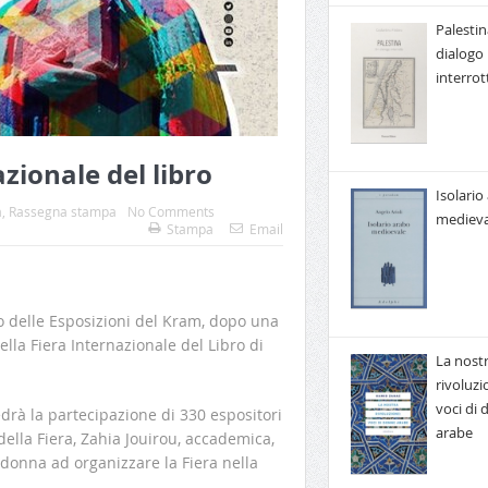
Palestin
dialogo
interrot
azionale del libro
Isolario
à
,
Rassegna stampa
No Comments
medieva
Stampa
Email
zo delle Esposizioni del Kram, dopo una
lla Fiera Internazionale del Libro di
La nost
rivoluzi
voci di
drà la partecipazione di 330 espositori
arabe
della Fiera, Zahia Jouirou, accademica,
a donna ad organizzare la Fiera nella