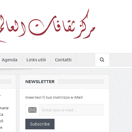
Agenda
Links utili
Contatti
NEWSLETTER
-
Inserisci il tuo indirizzo e-Mail
narie
ca
li
Subscribe
te