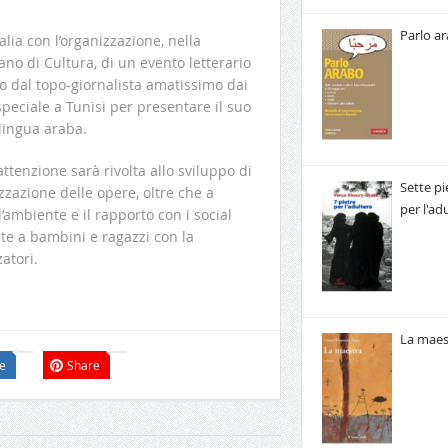
Parlo a
lia con l’organizzazione, nella
iano di Cultura, di un evento letterario
to dal topo-giornalista amatissimo dai
peciale a Tunisi per presentare il suo
 lingua araba.
attenzione sarà rivolta allo sviluppo di
Sette pi
izzazione delle opere, oltre che a
per l'ad
l’ambiente e il rapporto con i social
te a bambini e ragazzi con la
atori.
La maes
e
Share