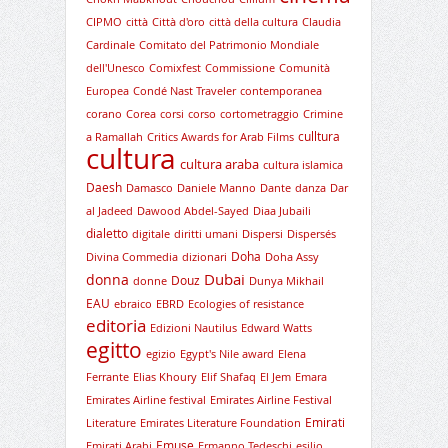
CIPMO
città
Città d'oro
città della cultura
Claudia
Cardinale
Comitato del Patrimonio Mondiale
dell'Unesco
Comixfest
Commissione
Comunità
Europea
Condé Nast Traveler
contemporanea
corano
Corea
corsi
corso
cortometraggio
Crimine
culltura
a Ramallah
Critics Awards for Arab Films
cultura
cultura araba
cultura islamica
Daesh
Damasco
Daniele Manno
Dante
danza
Dar
al Jadeed
Dawood Abdel-Sayed
Diaa Jubaili
dialetto
digitale
diritti umani
Dispersi
Dispersés
Doha
Divina Commedia
dizionari
Doha Assy
Dubai
donna
Douz
donne
Dunya Mikhail
EAU
ebraico
EBRD
Ecologies of resistance
editoria
Edizioni Nautilus
Edward Watts
egitto
egizio
Egypt's Nile award
Elena
Ferrante
Elias Khoury
Elif Shafaq
El Jem
Emara
Emirates Airline festival
Emirates Airline Festival
Emirati
Literature
Emirates Literature Foundation
Emuse
Emirati Arabi
Ermanno Tedeschi
esilio