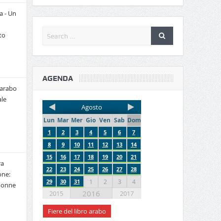
a - Un
to
AGENDA
 arabo
le
Agosto
Lun
Mar
Mer
Gio
Ven
Sab
Dom
1
2
3
4
5
6
7
8
9
10
11
12
13
14
15
16
17
18
19
20
21
ra
22
23
24
25
26
27
28
one:
29
30
31
1
2
3
4
 donne
2016
2015
2017
Fiere del libro arabo