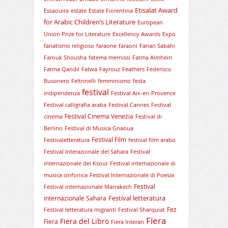
Etisalat Award
Essaouira
estate
Estate Fiorentina
for Arabic Children’s Literature
European
Union Prize for Literature
Excellency Awards
Expo
fanatismo religioso
faraone
faraoni
Farian Sabahi
Farouk Shousha
fatema mernissi
Fatma Almheiri
Fatma Qandil
Fatwa
Fayrouz
Feathers
Federisco
Busonero
Feltrinelli
femminismo
festa
festival
indipendenza
Festival Aix-en-Provence
Festival calligrafia araba
Festival Cannes
Festival
Festival Cinema Venezia
cinema
Festival di
Berlino
Festival di Musica Gnaoua
Festival Film
Festivaletteratura
festival film arabo
Festival Interazionale del Sahara
Festival
internazionale dei Ksour
Festival internazionale di
musica sinfonica
Festival Internazionale di Poesia
Festival
Festival internazionale Marrakech
Festival letteratura
internazionale Sahara
Fez
Festival letteratura migranti
Festival Sharquiat
Fiera
Fiera del Libro
Fiera
Fiera Interan