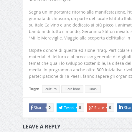
Segna un importante ritorno alla manifestazione, l’Ita
giornata di chiusura, da parte del locale Istituto Ital
su Italo Calvino e uno dedicato ai più piccoli, anima
bambini di tutto il mondo, Geronimo Stilton inviato s
“Mille Meraviglie. Viaggio alla scoperta dell’Italia” in
Ospite d’onore di questa edizione l’Iraq. Particolare 
materiali di lettura e al processo generale di digital
tematiche quali lo sviluppo sostenibile, la difesa del
media. In programma anche oltre 300 iniziative rivol
partecipazione di 18 Paesi, fanno sapere gli organizz
Tags:
cultura
Fiera libro
Tunisi
Share
Tweet
Share
Shar
0
0
0
LEAVE A REPLY