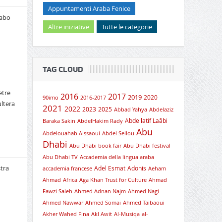
Appuntamenti Araba Fenice
rabo
Altre iniziative
Tutte le categorie
TAG CLOUD
etre
2016
2017
2019
2020
90imo
2016-2017
ultera
2021
2022
2023
2025
Abbad Yahya
Abdelaziz
Abdellatif Laâbi
Baraka Sakin
AbdelHakim Rady
Abu
Abdelouahab Aissaoui
Abdel Sellou
Dhabi
Abu Dhabi book fair
Abu Dhabi festival
Abu Dhabi TV
Accademia della lingua araba
tra
Adel Esmat
Adonis
accademia francese
Aeham
Ahmad
Africa
Aga Khan Trust for Culture
Ahmad
Fawzi Saleh
Ahmed Adnan Najm
Ahmed Nagi
Ahmed Nawwar
Ahmed Somai
Ahmed Taibaoui
Akher Wahed Fina
Akl Awit
Al-Musiqa
al-