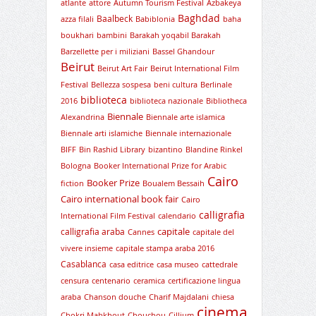
atlante
attore
Autumn Tourism Festival
Azbakeya
Baghdad
Baalbeck
azza filali
Babiblonia
baha
boukhari
bambini
Barakah yoqabil Barakah
Barzellette per i miliziani
Bassel Ghandour
Beirut
Beirut Art Fair
Beirut International Film
Festival
Bellezza sospesa
beni cultura
Berlinale
biblioteca
2016
biblioteca nazionale
Bibliotheca
Biennale
Alexandrina
Biennale arte islamica
Biennale arti islamiche
Biennale internazionale
BIFF
Bin Rashid Library
bizantino
Blandine Rinkel
Bologna
Booker International Prize for Arabic
Cairo
Booker Prize
fiction
Boualem Bessaih
Cairo international book fair
Cairo
calligrafia
International Film Festival
calendario
capitale
calligrafia araba
Cannes
capitale del
vivere insieme
capitale stampa araba 2016
Casablanca
casa editrice
casa museo
cattedrale
censura
centenario
ceramica
certificazione lingua
araba
Chanson douche
Charif Majdalani
chiesa
cinema
Chokri Mabkhout
Chouchou
Cillium