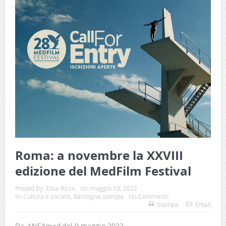
Roma: a novembre la XXVIII
edizione del MedFilm Festival
Posted By:
Elisa Ricco
on:
maggio 10, 2022
In:
Cultura e società
,
Rassegna stampa
No Comments
Stampa
Email
Da
ANSAmed
del 9 maggio 2022