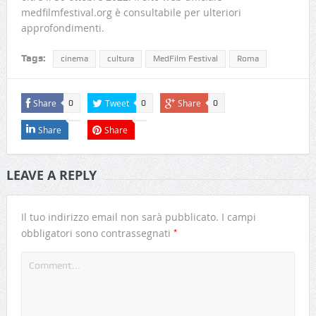
medfilmfestival.org è consultabile per ulteriori
approfondimenti.
Tags:
cinema
cultura
MedFilm Festival
Roma
Share
Tweet
Share
0
0
0
Share
Share
LEAVE A REPLY
Il tuo indirizzo email non sarà pubblicato.
I campi
*
obbligatori sono contrassegnati