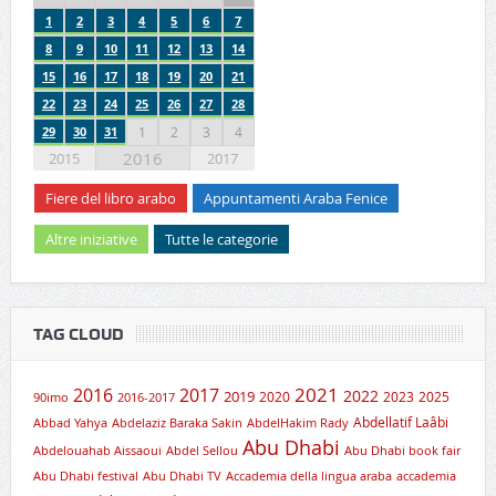
1
2
3
4
5
6
7
8
9
10
11
12
13
14
15
16
17
18
19
20
21
22
23
24
25
26
27
28
29
30
31
1
2
3
4
2016
2015
2017
Fiere del libro arabo
Appuntamenti Araba Fenice
Altre iniziative
Tutte le categorie
TAG CLOUD
2021
2016
2017
2019
2022
2020
2023
2025
90imo
2016-2017
Abdellatif Laâbi
Abbad Yahya
Abdelaziz Baraka Sakin
AbdelHakim Rady
Abu Dhabi
Abdelouahab Aissaoui
Abdel Sellou
Abu Dhabi book fair
Abu Dhabi festival
Abu Dhabi TV
Accademia della lingua araba
accademia