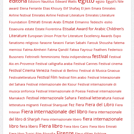
egitto
editoria
Edizioni Nautilus
Edward Watts
egizio
Egypt's Nile
award
Elena Ferrante
Elias Khoury
Elif Shafaq
El Jem
Emara
Emirates
Airline festival
Emirates Airline Festival Literature
Emirates Literature
Emirati
Emuse
Foundation
Emirati Arabi
Ermanno Tedeschi
esilio
Etisalat Award for Arabic Children’s
Essaouira
estate
Estate Fiorentina
Literature
European Union Prize for Literature
Excellency Awards
Expo
fanatismo religioso
faraone
faraoni
Farian Sabahi
Farouk Shousha
fatema
mernissi
Fatma Almheiri
Fatma Qandil
Fatwa
Fayrouz
Feathers
Federisco
festival
Busonero
Feltrinelli
femminismo
festa indipendenza
Festival
Aix-en-Provence
Festival calligrafia araba
Festival Cannes
Festival cinema
Festival Cinema Venezia
Festival di Berlino
Festival di Musica Gnaoua
Festival Film
Festivaletteratura
festival film arabo
Festival Interazionale
del Sahara
Festival internazionale dei Ksour
Festival internazionale di
musica sinfonica
Festival Internazionale di Poesia
Festival internazionale
Festival letteratura
Festival internazionale Sahara
Marrakech
Festival
Fiera del Libro
Fez
Fiera
letteratura migranti
Festival Sharquiat
Fiera
Fiera internazionale del libro
Fiera internazionale
Interan
fiera internazionale
del libro di Sharjah
Fiera internazionale libero
Fiera libro
libro
fiera libero
Fiera libro Cairo
Fiera libro Emirati
Firenze
Fiera libro Tunisi
film
filosofia
Fleur d'Alep
folklore