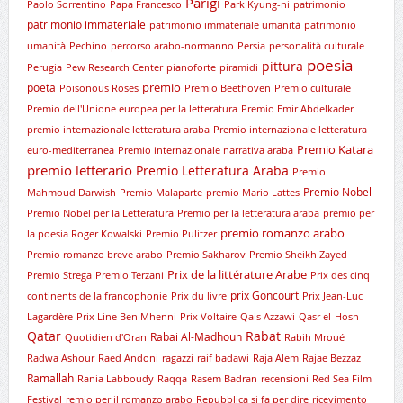
Parigi
Paolo Sorrentino
Papa Francesco
Park Kyung-ni
patrimonio
patrimonio immateriale
patrimonio immateriale umanità
patrimonio
umanità
Pechino
percorso arabo-normanno
Persia
personalità culturale
poesia
pittura
Perugia
Pew Research Center
pianoforte
piramidi
premio
poeta
Poisonous Roses
Premio Beethoven
Premio culturale
Premio dell'Unione europea per la letteratura
Premio Emir Abdelkader
premio internazionale letteratura araba
Premio internazionale letteratura
Premio Katara
euro-mediterranea
Premio internazionale narrativa araba
premio letterario
Premio Letteratura Araba
Premio
Premio Nobel
Mahmoud Darwish
Premio Malaparte
premio Mario Lattes
Premio Nobel per la Letteratura
Premio per la letteratura araba
premio per
premio romanzo arabo
la poesia Roger Kowalski
Premio Pulitzer
Premio romanzo breve arabo
Premio Sakharov
Premio Sheikh Zayed
Prix de la littérature Arabe
Premio Strega
Premio Terzani
Prix des cinq
prix Goncourt
continents de la francophonie
Prix du livre
Prix Jean-Luc
Lagardère
Prix Line Ben Mhenni
Prix Voltaire
Qais Azzawi
Qasr el-Hosn
Qatar
Rabat
Rabai Al-Madhoun
Quotidien d'Oran
Rabih Mroué
Radwa Ashour
Raed Andoni
ragazzi
raif badawi
Raja Alem
Rajae Bezzaz
Ramallah
Rania Labboudy
Raqqa
Rasem Badran
recensioni
Red Sea Film
Festival
remio per il romanzo arabo
Repubblica si fa per dire
ricevimento