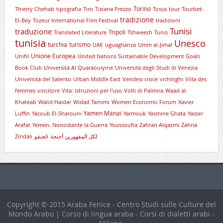
Torino
Thierry Chehab
tipografia
Tiro
Tiziana Prezzo
Tosca
tour
Tourbet-
tradizione
El-Bey
Tozeur International Film Festival
tradizioni
Tunisi
traduzione
Tripoli
Translated Literature
Tshweesh
Tunis
tunisia
Unesco
turchia
turismo
UAE
uguaglianza
Umm al-Jimal
Unione Europea
Unifil
United Nations Sustainable Development Goals
Book Club
Università Al Quaraouiyine
Università degli Studi di Venezia
Università del Salento
Urban Middle East
Vendesi croce
vichinghi
Villa des
femmes
vincitore
Vita: istruzioni per l'uso
Volti di Palmira
Waad al-
Khateab
Walid Haidar
Widad Tamimi
Women Economic Forum
Xavier
Yamen Manai
Luffin
Yacoub El-Sharouni
Yarmouk
Yasmine Ghata
Yasser
Arafat
Yemen. Nonostante la Guerra
Youssoufia
Zahran Alqasmi
Zahria
Zindali
لجنقوi
لكل المقهورين أجنحة
Copyright © 2015 Araba Fenice - Centro Studi sulle Culture del
Mondo Arabo | Corso di lingua araba - Corsi di dialetti arabi -