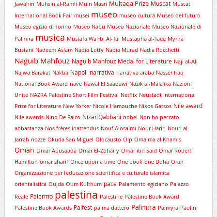
Multaqa Prize
Muscat
Jawahiri
Muhsin al-Ramli
Muin Masri
Muscat
museo
International Book Fair
musei
museo cultura
Museo del futuro
Museo egizio di Torino
Museo Nabu
Museo Nazionale
Museo Nazionale di
musica
Palmira
Mustafa Wahbi Al-Tal
Mustapha al-Taee
Myrna
Bustani
Nadeem Aslam
Nadia Lotfy
Nadia Murad
Nadia Rocchetti
Naguib Mahfouz
Naguib Mahfouz Medal for Literature
Naji al-Ali
Napoli
narrativa
Najwa Barakat
Nakba
narrativa araba
Nasser Iraq
National Book Award
nave
Nawal El Saadawi
Nazik al-Mala’ika
Nazioni
Unite
NAZRA Palestine Short Film Festival
Netflix
Neustadt International
Nile award
Prize for Literature
New Yorker
Nicole Hamouche
Nikos Gatsos
Nizar Qabbani
Nile awards
Nino De Falco
nobel
Non ho peccato
abbastanza
Nos frères inattendus
Nouf Alosaimi
Nour Hariri
Nouri al
Jarrah
nozze
Okuda San Miguel
Olocausto
Olp
Omaima al Khamis
Oman
Omar Abusaada
Omar El-Zohairy
Omar ibn Said
Omar Robert
Hamilton
omar sharif
Once upon a time
One book
one Doha
Oran
Organizzazione per l'educazione scientifica e culturale islamica
pace
orientalistica
Oujda
Oum Kulthum
Palamento egiziano
Palazzo
palestina
Palermo
Reale
Palestine
Palestine Book Award
Palmira
Palfest
Palestine Book Awards
palma dattero
Palmyra
Paolini