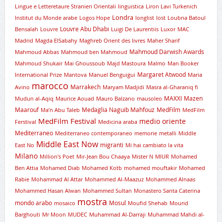
Lingue e Letteretaure Stranieri Orientali
linguistica
Liron Lavi Turkenich
Londra
lnstitut du Monde arabe
Logos Hope
longlist
lost
Loubna Batoul
Louvre Abu Dhabi
Bensalah
Louvre
Luigi De Laurentiis
Luxor
MAC
Madrid
Magda ElSabahy
Maghreb Orient des livres
Maher Sharif
Mahmoud Darwish Awards
Mahmoud Abbas
Mahmoud ben Mahmoud
Mahmoud Shukair
Mai Ghoussoub
Majd Mastoura
Malmo
Man Booker
Margaret Atwood
International Prize
Mantova
Manuel Benguigui
Maria
marocco
Marrakech
Avino
Maryam Madjidi
Masra al-Gharaniq fi
MAXXI
Mazen
Mudun al-Aqiq
Maurice Aouad
Mauro Balzano
mausoleo
Maarouf
Medaglia Naguib Mahfouz
MedFilm
Ma’n Abu Taleb
MedFilm
MedFilm Festival
medio oriente
Ferstival
Medicina araba
Mediterraneo
Mediterraneo contemporaneo
memorie
metalli
Middle
Middle East Now
migranti
East No
Mi hai cambiato la vita
Milano
Million's Poet
Mir-Jean Bou Chaaya
Mister N
MIUR
Mohamed
Ben Attia
Mohamed Diab
Mohamed Kotb
mohamed mouftakir
Mohamed
Rabie
Mohammad Al Attar
Mohammed Al-Maazuz
Mohammed Alnaas
Mohammed Hasan Alwan
Mohammed Sultan
Monastero Santa Caterina
mostra
mondo arabo
Mosul
mosaico
Moufid Shehab
Mourid
Barghouti
Mr Moon
MUDEC
Muhammad Al-Darraji
Muhammad Mahdi al-