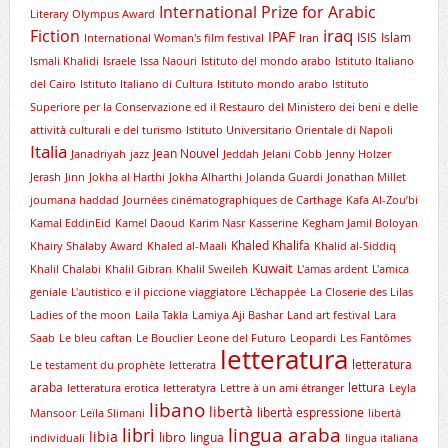
International Prize for Arabic
Literary Olympus Award
iraq
Fiction
IPAF
ISIS
Islam
International Woman's film festival
Iran
Ismali Khalidi
Israele
Issa Naouri
Istituto del mondo arabo
Istituto Italiano
del Cairo
Istituto Italiano di Cultura
Istituto mondo arabo
Istituto
Superiore per la Conservazione ed il Restauro del Ministero dei beni e delle
attività culturali e del turismo
Istituto Universitario Orientale di Napoli
Italia
Jean Nouvel
Janadriyah
jazz
Jeddah
Jelani Cobb
Jenny Holzer
Jerash
Jinn
Jokha al Harthi
Jokha Alharthi
Jolanda Guardi
Jonathan Millet
joumana haddad
Journées cinématographiques de Carthage
Kafa Al-Zou’bi
Kamal EddinEid
Kamel Daoud
Karim Nasr
Kasserine
Kegham Jamil Boloyan
Khaled Khalifa
Khairy Shalaby Award
Khaled al-Maali
Khalid al-Siddiq
Kuwait
Khalil Chalabi
Khalil Gibran
Khalil Sweileh
L'amas ardent
L'amica
geniale
L'autistico e il piccione viaggiatore
L'échappée
La Closerie des Lilas
Ladies of the moon
Laila Takla
Lamiya Aji Bashar
Land art festival
Lara
Saab
Le bleu caftan
Le Bouclier
Leone del Futuro
Leopardi
Les Fantômes
letteratura
letteratura
Le testament du prophète
letteratra
araba
lettura
letteratura erotica
letteratyra
Lettre à un ami étranger
Leyla
libano
libertà
libertà espressione
Mansoor
Leïla Slimani
libertà
lingua araba
libri
libia
libro
lingua
individuali
lingua italiana