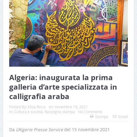
Algeria: inaugurata la prima
galleria d’arte specializzata in
calligrafia araba
Posted By:
Elisa Ricco
on:
novembre 16, 2021
In:
Cultura e società
,
Rassegna stampa
No Comments
Stampa
Email
Da
L’Algerie Presse Service
del 15 novembre 2021