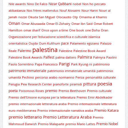
Nizar Qabbani
Nile awards
Nino De Falco
nobel
Non ho peccato
abbastanza
Nos frères inattendus
Nouf Alosaimi
Nour Hariri
Nouri al
Jarrah
nozze
Okuda San Miguel
Olocausto
Olp
Omaima al Khamis
Oman
Omar Abusaada
Omar El-Zohairy
Omar ibn Said
Omar Robert
Hamilton
omar sharif
Once upon a time
One book
one Doha
Oran
Organizzazione per l'educazione scientifica e culturale islamica
pace
orientalistica
Oujda
Oum Kulthum
Palamento egiziano
Palazzo
palestina
Palermo
Reale
Palestine
Palestine Book Award
Palmira
Palfest
Palestine Book Awards
palma dattero
Palmyra
Paolini
Parigi
Paolo Sorrentino
Papa Francesco
Park Kyung-ni
patrimonio
patrimonio immateriale
patrimonio immateriale umanità
patrimonio
umanità
Pechino
percorso arabo-normanno
Persia
personalità culturale
poesia
pittura
Perugia
Pew Research Center
pianoforte
piramidi
premio
poeta
Poisonous Roses
Premio Beethoven
Premio culturale
Premio dell'Unione europea per la letteratura
Premio Emir Abdelkader
premio internazionale letteratura araba
Premio internazionale letteratura
Premio Katara
euro-mediterranea
Premio internazionale narrativa araba
premio letterario
Premio Letteratura Araba
Premio
Premio Nobel
Mahmoud Darwish
Premio Malaparte
premio Mario Lattes