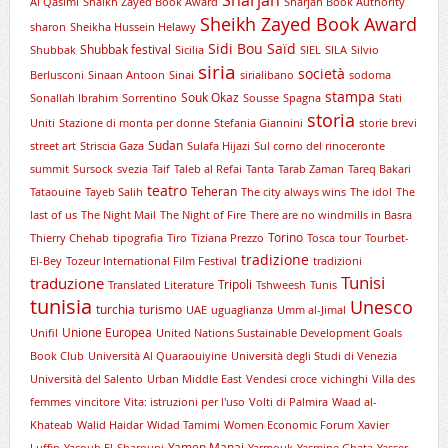
Sharjah
Al Qasimi
Shaikh Zayed Book Award
Sharjah Book Authority
Sheikh Zayed Book Award
sharon
Sheikha Hussein Helawy
Sidi Bou Saïd
Shubbak festival
Shubbak
Sicilia
SIEL
SILA
Silvio
siria
società
Berlusconi
Sinaan Antoon
Sinai
sirialibano
sodoma
stampa
Souk Okaz
Sonallah Ibrahim
Sorrentino
Sousse
Spagna
Stati
storia
Uniti
Stazione di monta per donne
Stefania Giannini
storie brevi
Sudan
street art
Striscia Gaza
Sulafa Hijazi
Sul corno del rinoceronte
summit
Sursock
svezia
Taif
Taleb al Refai
Tanta
Tarab Zaman
Tareq Bakari
teatro
Teheran
Tataouine
Tayeb Salih
The city always wins
The idol
The
last of us
The Night Mail
The Night of Fire
There are no windmills in Basra
Torino
Thierry Chehab
tipografia
Tiro
Tiziana Prezzo
Tosca
tour
Tourbet-
tradizione
El-Bey
Tozeur International Film Festival
tradizioni
Tunisi
traduzione
Tripoli
Translated Literature
Tshweesh
Tunis
tunisia
Unesco
turchia
turismo
UAE
uguaglianza
Umm al-Jimal
Unione Europea
Unifil
United Nations Sustainable Development Goals
Book Club
Università Al Quaraouiyine
Università degli Studi di Venezia
Università del Salento
Urban Middle East
Vendesi croce
vichinghi
Villa des
femmes
vincitore
Vita: istruzioni per l'uso
Volti di Palmira
Waad al-
Khateab
Walid Haidar
Widad Tamimi
Women Economic Forum
Xavier
Yamen Manai