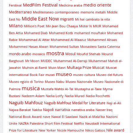
MedFilm Festival
medio oriente
Ferstival
Medicina araba
Mediterraneo
Mediterraneo contemporaneo
memorie
metalli
Middle
Middle East Now
migranti
East No
Mi hai cambiato la vita
Milano
Million's Poet
Mir-Jean Bou Chaaya
Mister N
MIUR
Mohamed
Ben Attia
Mohamed Diab
Mohamed Kotb
mohamed mouftakir
Mohamed
Rabie
Mohammad Al Attar
Mohammed Al-Maazuz
Mohammed Alnaas
Mohammed Hasan Alwan
Mohammed Sultan
Monastero Santa Caterina
mostra
mondo arabo
Mosul
mosaico
Moufid Shehab
Mourid
Barghouti
Mr Moon
MUDEC
Muhammad Al-Darraji
Muhammad Mahdi al-
Multaqa Prize
Muscat
Jawahiri
Muhsin al-Ramli
Muin Masri
Muscat
museo
International Book Fair
musei
museo cultura
Museo del futuro
Museo egizio di Torino
Museo Nabu
Museo Nazionale
Museo Nazionale di
musica
Palmira
Mustafa Wahbi Al-Tal
Mustapha al-Taee
Myrna
Bustani
Nadeem Aslam
Nadia Lotfy
Nadia Murad
Nadia Rocchetti
Naguib Mahfouz
Naguib Mahfouz Medal for Literature
Naji al-Ali
Napoli
narrativa
Najwa Barakat
Nakba
narrativa araba
Nasser Iraq
National Book Award
nave
Nawal El Saadawi
Nazik al-Mala’ika
Nazioni
Unite
NAZRA Palestine Short Film Festival
Netflix
Neustadt International
Nile award
Prize for Literature
New Yorker
Nicole Hamouche
Nikos Gatsos