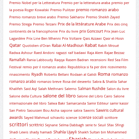
Premio Nobel per la Letteratura
Premio per la letteratura araba
premio per
premio romanzo arabo
la poesia Roger Kowalski
Premio Pulitzer
Premio romanzo breve arabo
Premio Sakharov
Premio Sheikh Zayed
Prix de la littérature Arabe
Premio Strega
Premio Terzani
Prix des cinq
prix Goncourt
continents de la francophonie
Prix du livre
Prix Jean-Luc
Lagardère
Prix Line Ben Mhenni
Prix Voltaire
Qais Azzawi
Qasr el-Hosn
Qatar
Rabat
Rabai Al-Madhoun
Quotidien d'Oran
Rabih Mroué
Radwa Ashour
Raed Andoni
ragazzi
raif badawi
Raja Alem
Rajae Bezzaz
Ramallah
Rania Labboudy
Raqqa
Rasem Badran
recensioni
Red Sea Film
Festival
remio per il romanzo arabo
Repubblica si fa per dire
ricevimento
Roma
romanzo
Riyadh
rinascimento
Roberto Bellani
Rodaan al Galidi
romanzo arabo
romanzo breve
Rosa del deseerto
Sabra & Shatila
Sahar
Salman Rushdie
Khalifeh
Said Aql
Salah Methnani
Salerno
Salon du livre
salone del libro
Salone della Cultura
Salone del Libro Cairo
Salone
internazionale del libro
Salwa Bakr
Samarcanda
Samir Editeur
samir kassir
Sawiris cultural
San Pietro
Saoussen Bou Aicha
sapone
satira
Sawiris
awards
scienze sociali
Sayed Mahmud
schiavitù
scienze
scrittore
scrittori
scrittrici
Sejnane
Selma Dabbagh
serie tv
Seuil
Sfax
Sfingi
Shahla Ujayli
Shadi Lewis
shady hamadi
Shaikh Sultan bin Mohammed