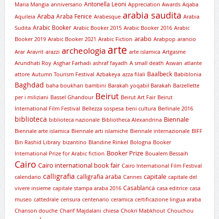
Antonella Leoni
Maria Mangia
anniversario
Appreciation Awards
Aqaba
arabia saudita
Araba
Araba Fenice
Aquileia
Arabesque
Arabia
Arabic Booker
Sudita
Arabic Booker 2015
Arabic Booker 2016
Arabic
arabo
Booker 2019
Arabic Booker 2021
Arabic Fiction
Arabpop
arancio
arte
archeologia
Arar
Aravrit
arazzi
arte islamica
Artgasme
Arundhati Roy
Asghar Farhadi
ashraf fayadh
A small death
Aswan
atlante
Baalbeck
attore
Autumn Tourism Festival
Azbakeya
azza filali
Babiblonia
Baghdad
baha boukhari
bambini
Barakah yoqabil Barakah
Barzellette
Beirut
per i miliziani
Bassel Ghandour
Beirut Art Fair
Beirut
International Film Festival
Bellezza sospesa
beni cultura
Berlinale 2016
biblioteca
Biennale
biblioteca nazionale
Bibliotheca Alexandrina
Biennale arte islamica
Biennale arti islamiche
Biennale internazionale
BIFF
Bin Rashid Library
bizantino
Blandine Rinkel
Bologna
Booker
Booker Prize
International Prize for Arabic fiction
Boualem Bessaih
Cairo
Cairo international book fair
Cairo International Film Festival
calligrafia
capitale
calligrafia araba
calendario
Cannes
capitale del
Casablanca
vivere insieme
capitale stampa araba 2016
casa editrice
casa
museo
cattedrale
censura
centenario
ceramica
certificazione lingua araba
Chanson douche
Charif Majdalani
chiesa
Chokri Mabkhout
Chouchou