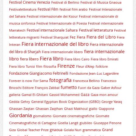
Festival Cinema Venezia
Festival di Berlino
Festival di Musica Gnaoua
Festival Film
Festivaletteratura
festival film arabo
Festival Interazionale
del Sahara
Festival internazionale dei Ksour
Festival internazionale di
musica sinfonica
Festival Internazionale di Poesia
Festival internazionale
Festival letteratura
Festival internazionale Sahara
Marrakech
Festival
Fiera del Libro
Fez
Fiera
letteratura migranti
Festival Sharquiat
Fiera
Fiera internazionale del libro
Fiera internazionale
Interan
fiera internazionale
del libro di Sharjah
Fiera internazionale libero
Fiera libro
libro
fiera libero
Fiera libro Cairo
Fiera libro Emirati
Firenze
Fiera libro Tunisi
film
filosofia
Fleur d'Alep
folklore
Fondazione Giangiacomo Feltrinelli
Fondazione Jean-Luc Lagardère
fotografia
Forever is now
For Sama
Francesca Bellino
Francesco
fumetto
Brioschi Editore
François Zabbal
Fuori da Gaza
Gaber Asfour
Gaza
galleria
Gamal El-Ghitani
Gassid Mohammed
Gaza mon amour
Gedda
Gehry
General Egyptian Book Organization (GEBO)
George Yaraq
Ghassan Zaqtan
Ghassan Zaqthan
Ghazi Makhoul
giallo
Giappone
Giordania
giornalismo
Giornate cinematografiche
Giornate
Cinematografiche di Cartagine
Gisella Langè
giubileo
Giuseppe Penone
gnaoua
Grand
Giza
Global Teacher Prize
Golala Nuri
grammatica