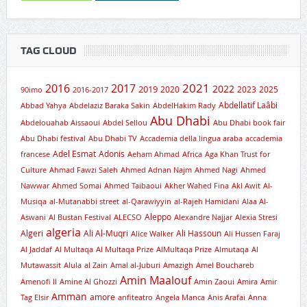
TAG CLOUD
2021
2016
2017
2019
2022
2020
2023
2025
90imo
2016-2017
Abdellatif Laâbi
Abbad Yahya
Abdelaziz Baraka Sakin
AbdelHakim Rady
Abu Dhabi
Abdelouahab Aissaoui
Abdel Sellou
Abu Dhabi book fair
Abu Dhabi festival
Abu Dhabi TV
Accademia della lingua araba
accademia
Adel Esmat
Adonis
francese
Aeham Ahmad
Africa
Aga Khan Trust for
Culture
Ahmad Fawzi Saleh
Ahmed Adnan Najm
Ahmed Nagi
Ahmed
Nawwar
Ahmed Somai
Ahmed Taibaoui
Akher Wahed Fina
Akl Awit
Al-
Musiqa
al-Mutanabbi street
al-Qarawiyyin
al-Rajeh Hamidani
Alaa Al-
Aleppo
Aswani
Al Bustan Festival
ALECSO
Alexandre Najjar
Alexia Stresi
algeria
Algeri
Ali Al-Muqri
Ali Hassoun
Alice Walker
Ali Hussen Faraj
Al Jaddaf
Al Multaqa
Al Multaqa Prize
AlMultaqa Prize
Almutaqa
Al
Mutawassit
Alula
al Zain
Amal al-Juburi
Amazigh
Amel Bouchareb
Amin Maalouf
Amenofi II
Amine Al Ghozzi
Amin Zaoui
Amira
Amir
Amman
amore
Tag Elsir
anfiteatro
Angela Manca
Anis Arafai
Anna