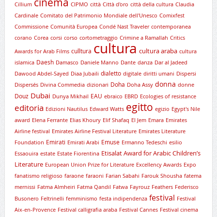
cinema
Cillium
CIPMO
città
Città d'oro
città della cultura
Claudia
Cardinale
Comitato del Patrimonio Mondiale dell'Unesco
Comixfest
Commissione
Comunità Europea
Condé Nast Traveler
contemporanea
corano
Corea
corsi
corso
cortometraggio
Crimine a Ramallah
Critics
cultura
cultura araba
culltura
Awards for Arab Films
cultura
Daesh
islamica
Damasco
Daniele Manno
Dante
danza
Dar al Jadeed
dialetto
Dawood Abdel-Sayed
Diaa Jubaili
digitale
diritti umani
Dispersi
donna
Doha
Dispersés
Divina Commedia
dizionari
Doha Assy
donne
Dubai
Douz
EAU
Dunya Mikhail
ebraico
EBRD
Ecologies of resistance
egitto
editoria
Edizioni Nautilus
Edward Watts
egizio
Egypt's Nile
award
Elena Ferrante
Elias Khoury
Elif Shafaq
El Jem
Emara
Emirates
Airline festival
Emirates Airline Festival Literature
Emirates Literature
Emirati
Emuse
Foundation
Emirati Arabi
Ermanno Tedeschi
esilio
Etisalat Award for Arabic Children’s
Essaouira
estate
Estate Fiorentina
Literature
European Union Prize for Literature
Excellency Awards
Expo
fanatismo religioso
faraone
faraoni
Farian Sabahi
Farouk Shousha
fatema
mernissi
Fatma Almheiri
Fatma Qandil
Fatwa
Fayrouz
Feathers
Federisco
festival
Busonero
Feltrinelli
femminismo
festa indipendenza
Festival
Aix-en-Provence
Festival calligrafia araba
Festival Cannes
Festival cinema