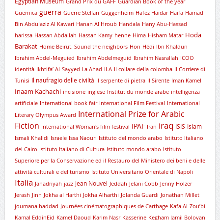
Egyptian Museum
Grand Prix du GAFF
Guardian Book of the year
guerra
Guernica
Guerre Stellari
Guggenheim
Hafez Haidar
Haifa
Hamad
Bin Abdulaziz Al Kawari
Hanan Al Hroub
Handala
Hany Abu-Hassad
Hoda
harissa
Hassan Abdallah
Hassan Kamy
henne
Hima
Hisham Matar
Barakat
Home Beirut. Sound the neighbors
Hon
Hédi
Ibn Khaldun
Ibrahim Abdel-Meguied
Ibrahim Abdelmeguid
Ibrahim Nasrallah
ICOO
identità
Ikhtifa’ Al-Sayyed La Ahad
ILA
Il collare della colomba
Il Corriere di
Il naufragio delle civiltà
Tunisi
Il serpente di pietra
Il Sirente
Iman Kamel
Inaam Kachachi
incisione
inglese
Institut du monde arabe
intelligenza
artificiale
International book fair
International Film Festival
International
International Prize for Arabic
Literary Olympus Award
iraq
Fiction
IPAF
ISIS
Islam
International Woman's film festival
Iran
Ismali Khalidi
Israele
Issa Naouri
Istituto del mondo arabo
Istituto Italiano
del Cairo
Istituto Italiano di Cultura
Istituto mondo arabo
Istituto
Superiore per la Conservazione ed il Restauro del Ministero dei beni e delle
attività culturali e del turismo
Istituto Universitario Orientale di Napoli
Italia
Jean Nouvel
Janadriyah
jazz
Jeddah
Jelani Cobb
Jenny Holzer
Jerash
Jinn
Jokha al Harthi
Jokha Alharthi
Jolanda Guardi
Jonathan Millet
joumana haddad
Journées cinématographiques de Carthage
Kafa Al-Zou’bi
Kamal EddinEid
Kamel Daoud
Karim Nasr
Kasserine
Kegham Jamil Boloyan