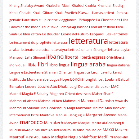
Khaled Khalifa
Khairy Shalaby Award
Khaled al-Maali
Khalid al-Siddiq
Kuwait
Khalil Chalabi
Khalil Gibran
Khalil Sweileh
L'amas ardent
L'amica
geniale
L'autistico e il piccione viaggiatore
L'échappée
La Closerie des Lilas
Ladies of the moon
Laila Takla
Lamiya Aji Bashar
Land art festival
Lara
Saab
Le bleu caftan
Le Bouclier
Leone del Futuro
Leopardi
Les Fantômes
letteratura
letteratura
Le testament du prophète
letteratra
araba
lettura
letteratura erotica
letteratyra
Lettre à un ami étranger
Leyla
libano
libertà
libertà espressione
Mansoor
Leïla Slimani
libertà
lingua araba
libri
libia
libro
lingua
individuali
lingua italiana
Lingue e Letteretaure Stranieri Orientali
linguistica
Liron Lavi Turkenich
Londra
lnstitut du Monde arabe
Logos Hope
longlist
lost
Loubna Batoul
Louvre Abu Dhabi
Bensalah
Louvre
Luigi De Laurentiis
Luxor
MAC
Madrid
Magda ElSabahy
Maghreb Orient des livres
Maher Sharif
Mahmoud Darwish Awards
Mahmoud Abbas
Mahmoud ben Mahmoud
Mahmoud Shukair
Mai Ghoussoub
Majd Mastoura
Malmo
Man Booker
Margaret Atwood
International Prize
Mantova
Manuel Benguigui
Maria
marocco
Marrakech
Avino
Maryam Madjidi
Masra al-Gharaniq fi
MAXXI
Mazen
Mudun al-Aqiq
Maurice Aouad
Mauro Balzano
mausoleo
Maarouf
Medaglia Naguib Mahfouz
MedFilm
Ma’n Abu Taleb
MedFilm