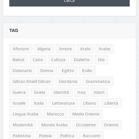
TAG
Aforismi
Algeria
Amore
Arabi
Arabo
Beirut
Cairo
Cultura
Dialetto
Dio
Dizionario
Donna
Egitto
Esilio
Gibran Khalil Gibran
Giordania
Grammatica
Guerra
Guida
Identità
Iraq
Islam
Israele
Italia
Letteratura
Libano
Libertà
Lingua Araba
Marocco
Medio Oriente
Modernità
Mondo Arabo
Occidente
Oriente
Palestina
Poesia
Politica
Racconti