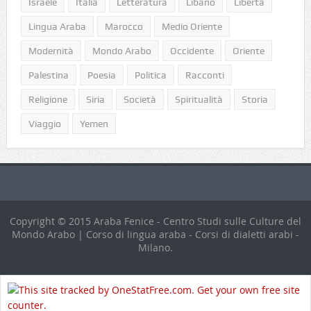
Israele
Italia
Letteratura
Libano
Libertà
Lingua Araba
Marocco
Medio Oriente
Modernità
Mondo Arabo
Occidente
Oriente
Palestina
Poesia
Politica
Racconti
Religione
Siria
Società
Spiritualità
Storia
Viaggio
Yemen
Copyright © 2015 Araba Fenice - Centro Studi sulle Culture del
Mondo Arabo | Corso di lingua araba - Corsi di dialetti arabi -
Milano.