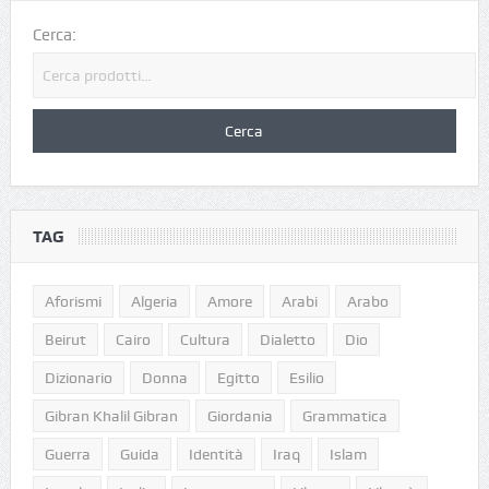
Cerca:
TAG
Aforismi
Algeria
Amore
Arabi
Arabo
Beirut
Cairo
Cultura
Dialetto
Dio
Dizionario
Donna
Egitto
Esilio
Gibran Khalil Gibran
Giordania
Grammatica
Guerra
Guida
Identità
Iraq
Islam